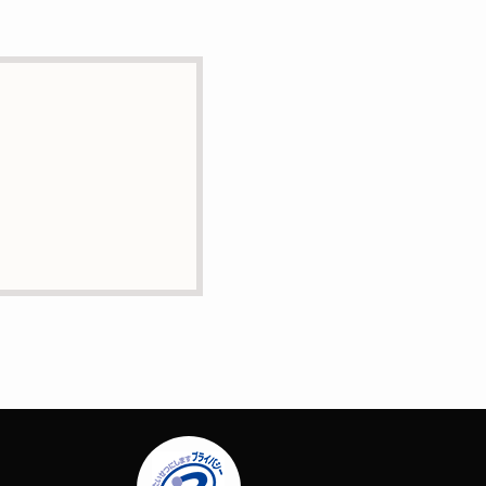
とはありません。
に業務委託の目的で委託す
正・追加または削除・利用
問合せは下記の連絡先まで
場合はサービスの提供やご
ー）等を用いて管理してい
定する個人情報は一切含ま