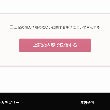
提供することが予定される場合の事項
たは法令に基づく場合を除き、取得した個人情報を第三者に提供するこ
委託を行うことが予定される場合
上記の個人情報の取扱いに関する
事項について同意する
個人情報保護管理体制について一定の水準に達していると認めた委託者
開示等および問合せ窓口について
上記の内容で送信する
、当社が保有する開示対象個人情報の利用目的の通知・開示・内容の訂
者への提供の停止（「開示等」といいます。）に応じます。開示等のお
えることの任意性及び当該情報を与えなかった場合に本人に生じる結果
致しますが、当社が依頼する情報の提供がない場合、内容が正確でない
能性がございますのでご了承下さい。
サイトへのアクセス状況について、アクセスログ、Cookie（クッキ
様のお名前、ご住所、電話番号、電子メールアドレスなど、お客様を特
せカテゴリー
運営会社
せ窓口