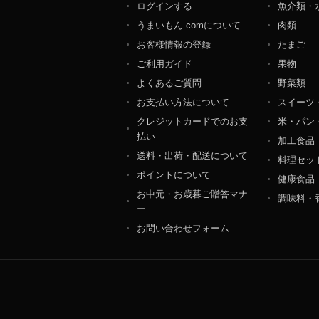
ログインする
魚介類・
個人情報保護管理者：オ
うまいもん.comについて
肉類
〒106-0044 東京都
ＴＥＬ：050-5213-9266
お客様情報の登録
たまご
ＦＡＸ：047-401-6847
ご利用ガイド
果物
よくあるご質問
野菜類
お支払い方法について
スイーツ
クレジットカードでのお支
米・パン
払い
加工食品
送料・出荷・配送について
料理セッ
ポイントについて
健康食品
お中元・お歳暮ご贈答マナ
調味料・
ー
お問い合わせフォーム