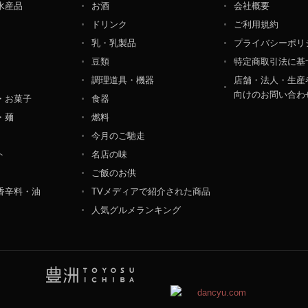
水産品
お酒
会社概要
ペレーション部シニアマネージャー
ドリンク
ご利用規約
港区東麻布一丁目２７番１号 東麻布食文化ビル４階
乳・乳製品
プライバシーポリ
豆類
特定商取引法に基
調理道具・機器
店舗・法人・生産
向けのお問い合わ
・お菓子
食器
・麺
燃料
今月のご馳走
ト
名店の味
ご飯のお供
香辛料・油
TVメディアで紹介された商品
人気グルメランキング