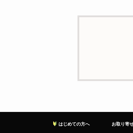
d）個人情報を第三者に
本人の同意がある場合ま
e）個人情報の取扱いの
個人情報について当社が
ることがあります。
f）開示対象個人情報の
ご本人からの求めにより
の停止・消去および第三
お願い致します。
g）本人が個人情報を与
個人情報の提供は任意と
対応等に支障をきたす可
h）弊社は、弊社のウェブ
ます。これらには、お客
れておりません。
はじめての方へ
お取り寄
個人情報に関する問合わ