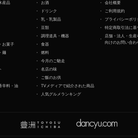
水産品
お酒
会社概要
ペレーション部シニアマネージャー
ドリンク
ご利用規約
港区東麻布一丁目２７番１号 東麻布食文化ビル４階
乳・乳製品
プライバシーポリ
豆類
特定商取引法に基
調理道具・機器
店舗・法人・生産
向けのお問い合わ
・お菓子
食器
・麺
燃料
今月のご馳走
ト
名店の味
ご飯のお供
香辛料・油
TVメディアで紹介された商品
人気グルメランキング