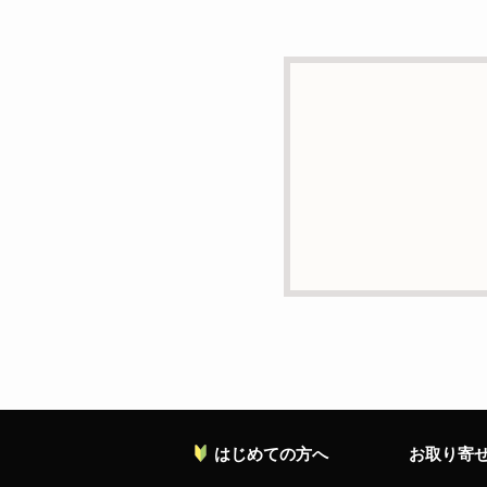
d）個人情報を第三者に
本人の同意がある場合ま
e）個人情報の取扱いの
個人情報について当社が
ることがあります。
f）開示対象個人情報の
ご本人からの求めにより
の停止・消去および第三
お願い致します。
g）本人が個人情報を与
個人情報の提供は任意と
対応等に支障をきたす可
h）弊社は、弊社のウェブ
ます。これらには、お客
れておりません。
はじめての方へ
お取り寄
個人情報に関する問合わ