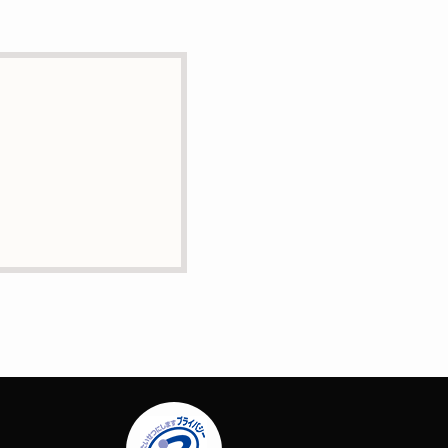
とはありません。
に業務委託の目的で委託す
正・追加または削除・利用
問合せは下記の連絡先まで
場合はサービスの提供やご
ー）等を用いて管理してい
定する個人情報は一切含ま