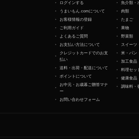
ログインする
魚介類・
個人情報保護管理者：オ
うまいもん.comについて
肉類
〒106-0044 東京都
ＴＥＬ：050-5213-9266
お客様情報の登録
たまご
ＦＡＸ：047-401-6847
ご利用ガイド
果物
よくあるご質問
野菜類
お支払い方法について
スイーツ
クレジットカードでのお支
米・パン
払い
加工食品
送料・出荷・配送について
料理セッ
ポイントについて
健康食品
お中元・お歳暮ご贈答マナ
調味料・
ー
お問い合わせフォーム