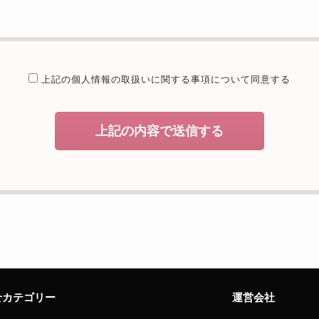
提供することが予定される場合の事項
たは法令に基づく場合を除き、取得した個人情報を第三者に提供するこ
委託を行うことが予定される場合
上記の個人情報の取扱いに関する
事項について同意する
個人情報保護管理体制について一定の水準に達していると認めた委託者
開示等および問合せ窓口について
上記の内容で送信する
、当社が保有する開示対象個人情報の利用目的の通知・開示・内容の訂
者への提供の停止（「開示等」といいます。）に応じます。開示等のお
えることの任意性及び当該情報を与えなかった場合に本人に生じる結果
致しますが、当社が依頼する情報の提供がない場合、内容が正確でない
能性がございますのでご了承下さい。
サイトへのアクセス状況について、アクセスログ、Cookie（クッキ
様のお名前、ご住所、電話番号、電子メールアドレスなど、お客様を特
せカテゴリー
運営会社
せ窓口