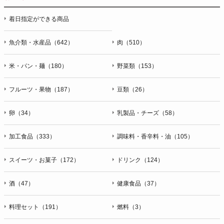
停止・消去および第三者への提供の停止（「開示等」といいま
着日指定ができる商品
す。）に応じます。開示等のお問合せは下記の連絡先までお願
い致します。
魚介類・水産品（642）
肉（510）
g）本人が個人情報を与えることの任意性及び当該情報を与え
なかった場合に本人に生じる結果
米・パン・麺（180）
野菜類（153）
個人情報の提供は任意と致しますが、当社が依頼する情報の提
供がない場合、内容が正確でない場合はサービスの提供やご対
フルーツ・果物（187）
豆類（26）
応等に支障をきたす可能性がございますのでご了承下さい。
h）弊社は、弊社のウェブサイトへのアクセス状況について、
卵（34）
乳製品・チーズ（58）
アクセスログ、Cookie（クッキー）等を用いて管理していま
す。これらには、お客様のお名前、ご住所、電話番号、電子メ
加工食品（333）
調味料・香辛料・油（105）
ールアドレスなど、お客様を特定する個人情報は一切含まれて
おりません。
スイーツ・お菓子（172）
ドリンク（124）
個人情報に関する問合わせ窓口
酒（47）
健康食品（37）
個人情報保護管理者：オペレーション部シニアマネージャー
〒106-0044 東京都港区東麻布一丁目２７番１号 東麻布食文化
ビル４階
料理セット（191）
燃料（3）
ＴＥＬ：050-5213-9266