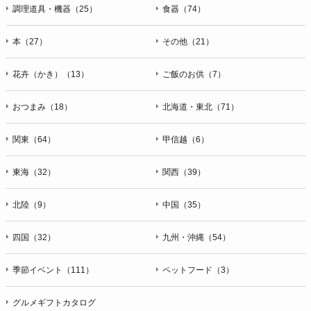
ＦＡＸ：047-401-6847
調理道具・機器（25）
食器（74）
本（27）
その他（21）
花卉（かき）（13）
ご飯のお供（7）
おつまみ（18）
北海道・東北（71）
関東（64）
甲信越（6）
東海（32）
関西（39）
北陸（9）
中国（35）
四国（32）
九州・沖縄（54）
季節イベント（111）
ペットフード（3）
グルメギフトカタログ