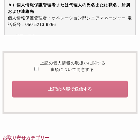
ｂ）個人情報保護管理者または代理人の氏名または職名、所属
および連絡先
個人情報保護管理者：オペレーション部シニアマネージャー 電
話番号：050-5213-9266
c）利用の目的
本お問い合わせフォームでご提供いただく個人情報は、お問い
合わせを適切に受け付け、当社が提供するサービスに関する情
報を電子メールや電話等でご提供するために利用します。
上記の個人情報の取扱いに関する
d）個人情報を第三者に提供することが予定される場合の事項
事項について同意する
本人の同意がある場合または法令に基づく場合を除き、取得し
た個人情報を第三者に提供することはありません。
上記の内容で送信する
e）個人情報の取扱いの委託を行うことが予定される場合
個人情報について当社が個人情報保護管理体制について一定の
水準に達していると認めた委託者に業務委託の目的で委託する
ことがあります。
f）開示対象個人情報の開示等および問合せ窓口について
ご本人からの求めにより、当社が保有する開示対象個人情報の
お取り寄せカテゴリー
利用目的の通知・開示・内容の訂正・追加または削除・利用の