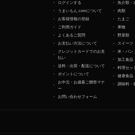
ログインする
魚介類・
個人情報保護管理者：オ
うまいもん.comについて
肉類
〒106-0044 東京都
ＴＥＬ：050-5213-9266
お客様情報の登録
たまご
ＦＡＸ：047-401-6847
ご利用ガイド
果物
よくあるご質問
野菜類
お支払い方法について
スイーツ
クレジットカードでのお支
米・パン
払い
加工食品
送料・出荷・配送について
料理セッ
ポイントについて
健康食品
お中元・お歳暮ご贈答マナ
調味料・
ー
お問い合わせフォーム