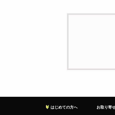
d）個人情報を第三者に
本人の同意がある場合ま
e）個人情報の取扱いの
個人情報について当社が
ることがあります。
f）開示対象個人情報の
ご本人からの求めにより
の停止・消去および第三
お願い致します。
g）本人が個人情報を与
個人情報の提供は任意と
対応等に支障をきたす可
h）弊社は、弊社のウェブ
ます。これらには、お客
れておりません。
はじめての方へ
お取り寄
個人情報に関する問合わ