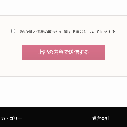
提供することが予定される場合の事項
たは法令に基づく場合を除き、取得した個人情報を第三者に提供するこ
委託を行うことが予定される場合
上記の個人情報の取扱いに関する
事項について同意する
個人情報保護管理体制について一定の水準に達していると認めた委託者
開示等および問合せ窓口について
上記の内容で送信する
、当社が保有する開示対象個人情報の利用目的の通知・開示・内容の訂
者への提供の停止（「開示等」といいます。）に応じます。開示等のお
えることの任意性及び当該情報を与えなかった場合に本人に生じる結果
致しますが、当社が依頼する情報の提供がない場合、内容が正確でない
能性がございますのでご了承下さい。
サイトへのアクセス状況について、アクセスログ、Cookie（クッキ
様のお名前、ご住所、電話番号、電子メールアドレスなど、お客様を特
せカテゴリー
運営会社
せ窓口