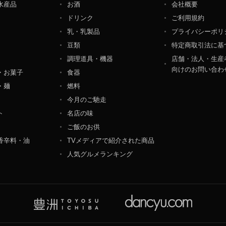
水産品
お酒
会社概要
ペレーション部シニアマネージャー
ドリンク
ご利用規約
港区東麻布一丁目２７番１号 東麻布食文化ビル４階
乳・乳製品
プライバシーポリ
豆類
特定商取引法に基
調理道具・機器
店舗・法人・生産
向けのお問い合わ
・お菓子
食器
・麺
燃料
今月のご馳走
ト
名店の味
ご飯のお供
香辛料・油
TVメディアで紹介された商品
人気グルメランキング