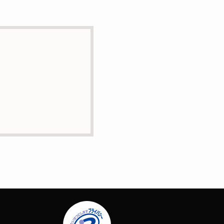
とはありません。
に業務委託の目的で委託す
正・追加または削除・利用
問合せは下記の連絡先まで
場合はサービスの提供やご
ー）等を用いて管理してい
定する個人情報は一切含ま