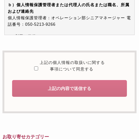
ｂ）個人情報保護管理者または代理人の氏名または職名、所属
および連絡先
個人情報保護管理者：オペレーション部シニアマネージャー 電
話番号：050-5213-9266
c）利用の目的
本お問い合わせフォームでご提供いただく個人情報は、お問い
合わせを適切に受け付け、当社が提供するサービスに関する情
報を電子メールや電話等でご提供するために利用します。
上記の個人情報の取扱いに関する
d）個人情報を第三者に提供することが予定される場合の事項
事項について同意する
本人の同意がある場合または法令に基づく場合を除き、取得し
た個人情報を第三者に提供することはありません。
上記の内容で送信する
e）個人情報の取扱いの委託を行うことが予定される場合
個人情報について当社が個人情報保護管理体制について一定の
水準に達していると認めた委託者に業務委託の目的で委託する
ことがあります。
f）開示対象個人情報の開示等および問合せ窓口について
ご本人からの求めにより、当社が保有する開示対象個人情報の
お取り寄せカテゴリー
利用目的の通知・開示・内容の訂正・追加または削除・利用の