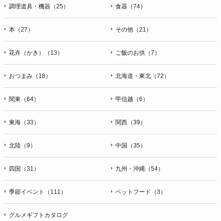
ＦＡＸ：047-401-6847
調理道具・機器（25）
食器（74）
本（27）
その他（21）
花卉（かき）（13）
ご飯のお供（7）
おつまみ（18）
北海道・東北（72）
関東（64）
甲信越（6）
東海（33）
関西（39）
北陸（9）
中国（35）
四国（31）
九州・沖縄（54）
季節イベント（111）
ペットフード（3）
グルメギフトカタログ