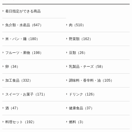
停止・消去および第三者への提供の停止（「開示等」といいま
着日指定ができる商品
す。）に応じます。開示等のお問合せは下記の連絡先までお願
い致します。
魚介類・水産品（647）
肉（510）
g）本人が個人情報を与えることの任意性及び当該情報を与え
なかった場合に本人に生じる結果
米・パン・麺（180）
野菜類（162）
個人情報の提供は任意と致しますが、当社が依頼する情報の提
供がない場合、内容が正確でない場合はサービスの提供やご対
フルーツ・果物（198）
豆類（26）
応等に支障をきたす可能性がございますのでご了承下さい。
h）弊社は、弊社のウェブサイトへのアクセス状況について、
卵（34）
乳製品・チーズ（58）
アクセスログ、Cookie（クッキー）等を用いて管理していま
す。これらには、お客様のお名前、ご住所、電話番号、電子メ
加工食品（332）
調味料・香辛料・油（105）
ールアドレスなど、お客様を特定する個人情報は一切含まれて
おりません。
スイーツ・お菓子（171）
ドリンク（126）
個人情報に関する問合わせ窓口
酒（47）
健康食品（37）
個人情報保護管理者：オペレーション部シニアマネージャー
〒106-0044 東京都港区東麻布一丁目２７番１号 東麻布食文化
ビル４階
料理セット（192）
燃料（3）
ＴＥＬ：050-5213-9266