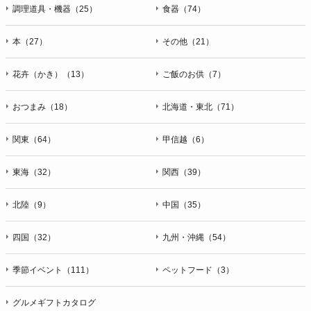
ＦＡＸ：047-401-6847
調理道具・機器（25）
食器（74）
本（27）
その他（21）
花卉（かき）（13）
ご飯のお供（7）
おつまみ（18）
北海道・東北（71）
関東（64）
甲信越（6）
東海（32）
関西（39）
北陸（9）
中国（35）
四国（32）
九州・沖縄（54）
季節イベント（111）
ペットフード（3）
グルメギフトカタログ