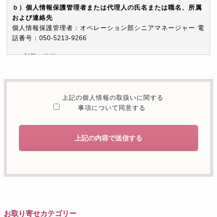
ｂ）個人情報保護管理者または代理人の氏名または職名、所属
および連絡先
個人情報保護管理者：オペレーション部シニアマネージャー 電
話番号：050-5213-9266
c）利用の目的
本お問い合わせフォームでご提供いただく個人情報は、お問い
合わせを適切に受け付け、当社が提供するサービスに関する情
報を電子メールや電話等でご提供するために利用します。
上記の個人情報の取扱いに関する
d）個人情報を第三者に提供することが予定される場合の事項
事項について同意する
本人の同意がある場合または法令に基づく場合を除き、取得し
た個人情報を第三者に提供することはありません。
上記の内容で送信する
e）個人情報の取扱いの委託を行うことが予定される場合
個人情報について当社が個人情報保護管理体制について一定の
水準に達していると認めた委託者に業務委託の目的で委託する
ことがあります。
f）開示対象個人情報の開示等および問合せ窓口について
ご本人からの求めにより、当社が保有する開示対象個人情報の
お取り寄せカテゴリー
利用目的の通知・開示・内容の訂正・追加または削除・利用の