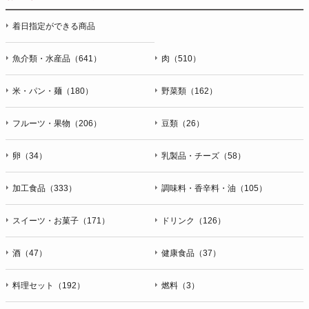
停止・消去および第三者への提供の停止（「開示等」といいま
着日指定ができる商品
す。）に応じます。開示等のお問合せは下記の連絡先までお願
い致します。
魚介類・水産品（641）
肉（510）
g）本人が個人情報を与えることの任意性及び当該情報を与え
なかった場合に本人に生じる結果
米・パン・麺（180）
野菜類（162）
個人情報の提供は任意と致しますが、当社が依頼する情報の提
供がない場合、内容が正確でない場合はサービスの提供やご対
フルーツ・果物（206）
豆類（26）
応等に支障をきたす可能性がございますのでご了承下さい。
h）弊社は、弊社のウェブサイトへのアクセス状況について、
卵（34）
乳製品・チーズ（58）
アクセスログ、Cookie（クッキー）等を用いて管理していま
す。これらには、お客様のお名前、ご住所、電話番号、電子メ
加工食品（333）
調味料・香辛料・油（105）
ールアドレスなど、お客様を特定する個人情報は一切含まれて
おりません。
スイーツ・お菓子（171）
ドリンク（126）
個人情報に関する問合わせ窓口
酒（47）
健康食品（37）
個人情報保護管理者：オペレーション部シニアマネージャー
〒106-0044 東京都港区東麻布一丁目２７番１号 東麻布食文化
ビル４階
料理セット（192）
燃料（3）
ＴＥＬ：050-5213-9266