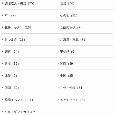
ＦＡＸ：047-401-6847
調理道具・機器（25）
食器（74）
本（27）
その他（21）
花卉（かき）（13）
ご飯のお供（7）
おつまみ（18）
北海道・東北（71）
関東（64）
甲信越（6）
東海（32）
関西（39）
北陸（9）
中国（35）
四国（32）
九州・沖縄（54）
季節イベント（111）
ペットフード（3）
グルメギフトカタログ