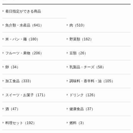
停止・消去および第三者への提供の停止（「開示等」といいま
着日指定ができる商品
す。）に応じます。開示等のお問合せは下記の連絡先までお願
い致します。
魚介類・水産品（641）
肉（510）
g）本人が個人情報を与えることの任意性及び当該情報を与え
なかった場合に本人に生じる結果
米・パン・麺（180）
野菜類（162）
個人情報の提供は任意と致しますが、当社が依頼する情報の提
供がない場合、内容が正確でない場合はサービスの提供やご対
フルーツ・果物（206）
豆類（26）
応等に支障をきたす可能性がございますのでご了承下さい。
h）弊社は、弊社のウェブサイトへのアクセス状況について、
卵（34）
乳製品・チーズ（58）
アクセスログ、Cookie（クッキー）等を用いて管理していま
す。これらには、お客様のお名前、ご住所、電話番号、電子メ
加工食品（333）
調味料・香辛料・油（105）
ールアドレスなど、お客様を特定する個人情報は一切含まれて
おりません。
スイーツ・お菓子（171）
ドリンク（126）
個人情報に関する問合わせ窓口
酒（47）
健康食品（37）
個人情報保護管理者：オペレーション部シニアマネージャー
〒106-0044 東京都港区東麻布一丁目２７番１号 東麻布食文化
ビル４階
料理セット（192）
燃料（3）
ＴＥＬ：050-5213-9266