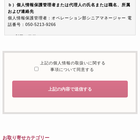
ｂ）個人情報保護管理者または代理人の氏名または職名、所属
および連絡先
個人情報保護管理者：オペレーション部シニアマネージャー 電
話番号：050-5213-9266
c）利用の目的
本お問い合わせフォームでご提供いただく個人情報は、お問い
合わせを適切に受け付け、当社が提供するサービスに関する情
報を電子メールや電話等でご提供するために利用します。
上記の個人情報の取扱いに関する
d）個人情報を第三者に提供することが予定される場合の事項
事項について同意する
本人の同意がある場合または法令に基づく場合を除き、取得し
た個人情報を第三者に提供することはありません。
上記の内容で送信する
e）個人情報の取扱いの委託を行うことが予定される場合
個人情報について当社が個人情報保護管理体制について一定の
水準に達していると認めた委託者に業務委託の目的で委託する
ことがあります。
f）開示対象個人情報の開示等および問合せ窓口について
ご本人からの求めにより、当社が保有する開示対象個人情報の
お取り寄せカテゴリー
利用目的の通知・開示・内容の訂正・追加または削除・利用の