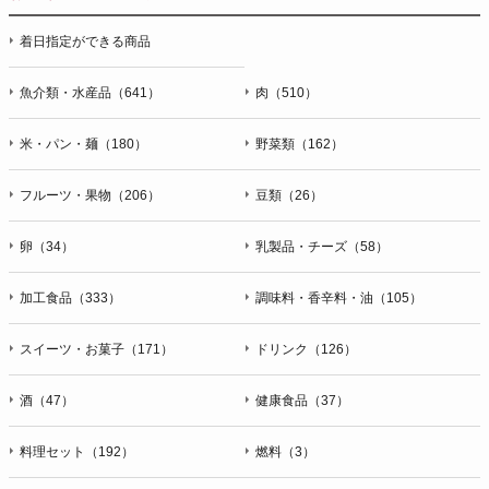
停止・消去および第三者への提供の停止（「開示等」といいま
着日指定ができる商品
す。）に応じます。開示等のお問合せは下記の連絡先までお願
い致します。
魚介類・水産品（641）
肉（510）
g）本人が個人情報を与えることの任意性及び当該情報を与え
なかった場合に本人に生じる結果
米・パン・麺（180）
野菜類（162）
個人情報の提供は任意と致しますが、当社が依頼する情報の提
供がない場合、内容が正確でない場合はサービスの提供やご対
フルーツ・果物（206）
豆類（26）
応等に支障をきたす可能性がございますのでご了承下さい。
h）弊社は、弊社のウェブサイトへのアクセス状況について、
卵（34）
乳製品・チーズ（58）
アクセスログ、Cookie（クッキー）等を用いて管理していま
す。これらには、お客様のお名前、ご住所、電話番号、電子メ
加工食品（333）
調味料・香辛料・油（105）
ールアドレスなど、お客様を特定する個人情報は一切含まれて
おりません。
スイーツ・お菓子（171）
ドリンク（126）
個人情報に関する問合わせ窓口
酒（47）
健康食品（37）
個人情報保護管理者：オペレーション部シニアマネージャー
〒106-0044 東京都港区東麻布一丁目２７番１号 東麻布食文化
ビル４階
料理セット（192）
燃料（3）
ＴＥＬ：050-5213-9266