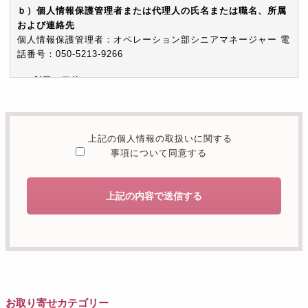
ｂ）個人情報保護管理者または代理人の氏名または職名、所属
および連絡先
個人情報保護管理者：オペレーション部シニアマネージャー 電
話番号：050-5213-9266
c）利用の目的
本お問い合わせフォームでご提供いただく個人情報は、お問い
合わせを適切に受け付け、当社が提供するサービスに関する情
報を電子メールや電話等でご提供するために利用します。
上記の個人情報の取扱いに関する
d）個人情報を第三者に提供することが予定される場合の事項
事項について同意する
本人の同意がある場合または法令に基づく場合を除き、取得し
た個人情報を第三者に提供することはありません。
上記の内容で送信する
e）個人情報の取扱いの委託を行うことが予定される場合
個人情報について当社が個人情報保護管理体制について一定の
水準に達していると認めた委託者に業務委託の目的で委託する
ことがあります。
f）開示対象個人情報の開示等および問合せ窓口について
ご本人からの求めにより、当社が保有する開示対象個人情報の
お取り寄せカテゴリー
利用目的の通知・開示・内容の訂正・追加または削除・利用の