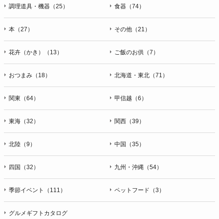
ＦＡＸ：047-401-6847
調理道具・機器（25）
食器（74）
本（27）
その他（21）
花卉（かき）（13）
ご飯のお供（7）
おつまみ（18）
北海道・東北（71）
関東（64）
甲信越（6）
東海（32）
関西（39）
北陸（9）
中国（35）
四国（32）
九州・沖縄（54）
季節イベント（111）
ペットフード（3）
グルメギフトカタログ