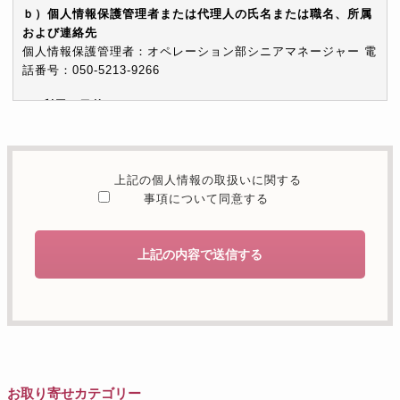
ｂ）個人情報保護管理者または代理人の氏名または職名、所属
および連絡先
個人情報保護管理者：オペレーション部シニアマネージャー 電
話番号：050-5213-9266
c）利用の目的
本お問い合わせフォームでご提供いただく個人情報は、お問い
合わせを適切に受け付け、当社が提供するサービスに関する情
報を電子メールや電話等でご提供するために利用します。
上記の個人情報の取扱いに関する
d）個人情報を第三者に提供することが予定される場合の事項
事項について同意する
本人の同意がある場合または法令に基づく場合を除き、取得し
た個人情報を第三者に提供することはありません。
上記の内容で送信する
e）個人情報の取扱いの委託を行うことが予定される場合
個人情報について当社が個人情報保護管理体制について一定の
水準に達していると認めた委託者に業務委託の目的で委託する
ことがあります。
f）開示対象個人情報の開示等および問合せ窓口について
ご本人からの求めにより、当社が保有する開示対象個人情報の
お取り寄せカテゴリー
利用目的の通知・開示・内容の訂正・追加または削除・利用の