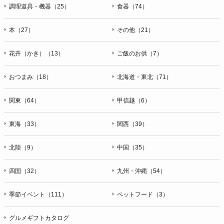
ＦＡＸ：047-401-6847
調理道具・機器（25）
食器（74）
本（27）
その他（21）
花卉（かき）（13）
ご飯のお供（7）
おつまみ（18）
北海道・東北（71）
関東（64）
甲信越（6）
東海（33）
関西（39）
北陸（9）
中国（35）
四国（32）
九州・沖縄（54）
季節イベント（111）
ペットフード（3）
グルメギフトカタログ