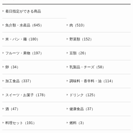
停止・消去および第三者への提供の停止（「開示等」といいま
着日指定ができる商品
す。）に応じます。開示等のお問合せは下記の連絡先までお願
い致します。
魚介類・水産品（645）
肉（510）
g）本人が個人情報を与えることの任意性及び当該情報を与え
なかった場合に本人に生じる結果
米・パン・麺（180）
野菜類（152）
個人情報の提供は任意と致しますが、当社が依頼する情報の提
供がない場合、内容が正確でない場合はサービスの提供やご対
フルーツ・果物（197）
豆類（26）
応等に支障をきたす可能性がございますのでご了承下さい。
h）弊社は、弊社のウェブサイトへのアクセス状況について、
卵（34）
乳製品・チーズ（58）
アクセスログ、Cookie（クッキー）等を用いて管理していま
す。これらには、お客様のお名前、ご住所、電話番号、電子メ
加工食品（337）
調味料・香辛料・油（114）
ールアドレスなど、お客様を特定する個人情報は一切含まれて
おりません。
スイーツ・お菓子（178）
ドリンク（125）
個人情報に関する問合わせ窓口
酒（47）
健康食品（37）
個人情報保護管理者：オペレーション部シニアマネージャー
〒106-0044 東京都港区東麻布一丁目２７番１号 東麻布食文化
ビル４階
料理セット（191）
燃料（3）
ＴＥＬ：050-5213-9266