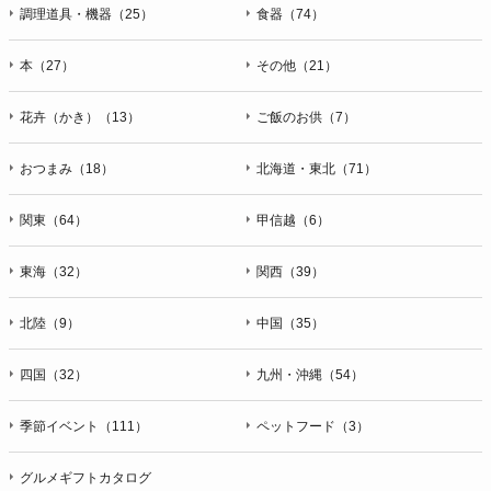
ＦＡＸ：047-401-6847
調理道具・機器（25）
食器（74）
本（27）
その他（21）
花卉（かき）（13）
ご飯のお供（7）
おつまみ（18）
北海道・東北（71）
関東（64）
甲信越（6）
東海（32）
関西（39）
北陸（9）
中国（35）
四国（32）
九州・沖縄（54）
季節イベント（111）
ペットフード（3）
グルメギフトカタログ