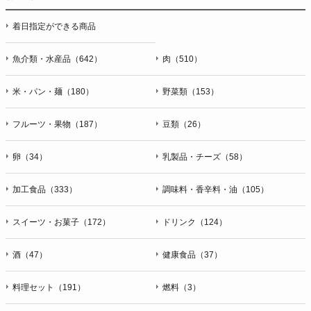
停止・消去および第三者への提供の停止（「開示等」といいま
着日指定ができる商品
す。）に応じます。開示等のお問合せは下記の連絡先までお願
い致します。
魚介類・水産品（642）
肉（510）
g）本人が個人情報を与えることの任意性及び当該情報を与え
なかった場合に本人に生じる結果
米・パン・麺（180）
野菜類（153）
個人情報の提供は任意と致しますが、当社が依頼する情報の提
供がない場合、内容が正確でない場合はサービスの提供やご対
フルーツ・果物（187）
豆類（26）
応等に支障をきたす可能性がございますのでご了承下さい。
h）弊社は、弊社のウェブサイトへのアクセス状況について、
卵（34）
乳製品・チーズ（58）
アクセスログ、Cookie（クッキー）等を用いて管理していま
す。これらには、お客様のお名前、ご住所、電話番号、電子メ
加工食品（333）
調味料・香辛料・油（105）
ールアドレスなど、お客様を特定する個人情報は一切含まれて
おりません。
スイーツ・お菓子（172）
ドリンク（124）
個人情報に関する問合わせ窓口
酒（47）
健康食品（37）
個人情報保護管理者：オペレーション部シニアマネージャー
〒106-0044 東京都港区東麻布一丁目２７番１号 東麻布食文化
ビル４階
料理セット（191）
燃料（3）
ＴＥＬ：050-5213-9266