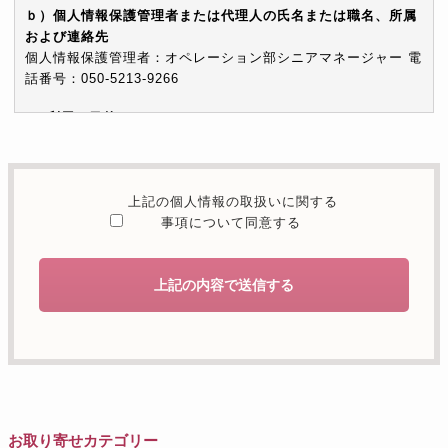
ｂ）個人情報保護管理者または代理人の氏名または職名、所属
および連絡先
個人情報保護管理者：オペレーション部シニアマネージャー 電
話番号：050-5213-9266
c）利用の目的
本お問い合わせフォームでご提供いただく個人情報は、お問い
合わせを適切に受け付け、当社が提供するサービスに関する情
報を電子メールや電話等でご提供するために利用します。
上記の個人情報の取扱いに関する
d）個人情報を第三者に提供することが予定される場合の事項
事項について同意する
本人の同意がある場合または法令に基づく場合を除き、取得し
た個人情報を第三者に提供することはありません。
上記の内容で送信する
e）個人情報の取扱いの委託を行うことが予定される場合
個人情報について当社が個人情報保護管理体制について一定の
水準に達していると認めた委託者に業務委託の目的で委託する
ことがあります。
f）開示対象個人情報の開示等および問合せ窓口について
ご本人からの求めにより、当社が保有する開示対象個人情報の
お取り寄せカテゴリー
利用目的の通知・開示・内容の訂正・追加または削除・利用の