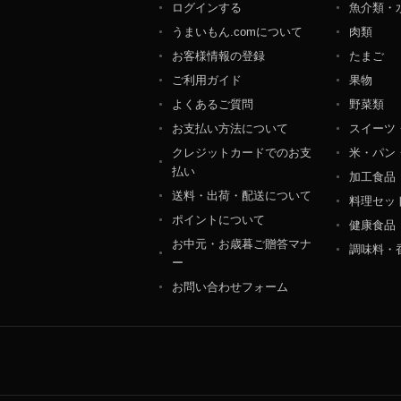
ログインする
魚介類・
個人情報保護管理者：オ
うまいもん.comについて
肉類
〒106-0044 東京都
ＴＥＬ：050-5213-9266
お客様情報の登録
たまご
ＦＡＸ：047-401-6847
ご利用ガイド
果物
よくあるご質問
野菜類
お支払い方法について
スイーツ
クレジットカードでのお支
米・パン
払い
加工食品
送料・出荷・配送について
料理セッ
ポイントについて
健康食品
お中元・お歳暮ご贈答マナ
調味料・
ー
お問い合わせフォーム