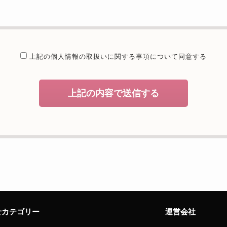
提供することが予定される場合の事項
たは法令に基づく場合を除き、取得した個人情報を第三者に提供するこ
委託を行うことが予定される場合
上記の個人情報の取扱いに関する
事項について同意する
個人情報保護管理体制について一定の水準に達していると認めた委託者
開示等および問合せ窓口について
上記の内容で送信する
、当社が保有する開示対象個人情報の利用目的の通知・開示・内容の訂
者への提供の停止（「開示等」といいます。）に応じます。開示等のお
えることの任意性及び当該情報を与えなかった場合に本人に生じる結果
致しますが、当社が依頼する情報の提供がない場合、内容が正確でない
能性がございますのでご了承下さい。
サイトへのアクセス状況について、アクセスログ、Cookie（クッキ
様のお名前、ご住所、電話番号、電子メールアドレスなど、お客様を特
せカテゴリー
運営会社
せ窓口