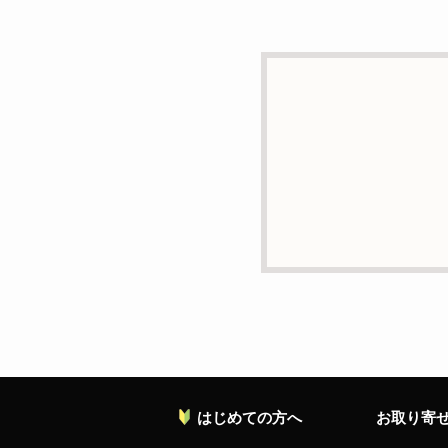
d）個人情報を第三者に
本人の同意がある場合ま
e）個人情報の取扱いの
個人情報について当社が
ることがあります。
f）開示対象個人情報の
ご本人からの求めにより
の停止・消去および第三
お願い致します。
g）本人が個人情報を与
個人情報の提供は任意と
対応等に支障をきたす可
h）弊社は、弊社のウェブ
ます。これらには、お客
れておりません。
はじめての方へ
お取り寄
個人情報に関する問合わ