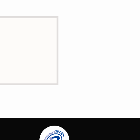
とはありません。
に業務委託の目的で委託す
正・追加または削除・利用
問合せは下記の連絡先まで
場合はサービスの提供やご
ー）等を用いて管理してい
定する個人情報は一切含ま