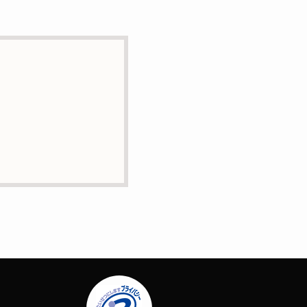
とはありません。
に業務委託の目的で委託す
正・追加または削除・利用
問合せは下記の連絡先まで
場合はサービスの提供やご
ー）等を用いて管理してい
定する個人情報は一切含ま