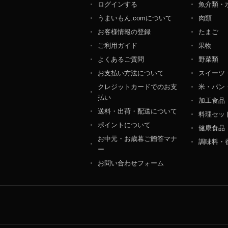
ログインする
魚介類・
個人情報保護管理者：オ
うまいもん.comについて
肉類
〒106-0044 東京都
ＴＥＬ：050-5213-9266
お客様情報の登録
たまご
ＦＡＸ：047-401-6847
ご利用ガイド
果物
よくあるご質問
野菜類
お支払い方法について
スイーツ
クレジットカードでのお支
米・パン
払い
加工食品
送料・出荷・配送について
料理セッ
ポイントについて
健康食品
お中元・お歳暮ご贈答マナ
調味料・
ー
お問い合わせフォーム