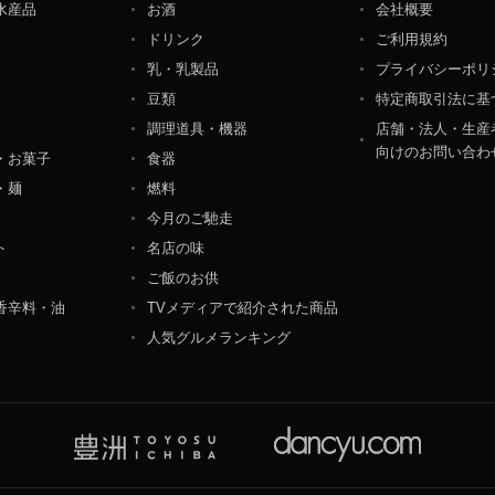
水産品
お酒
会社概要
ペレーション部シニアマネージャー
ドリンク
ご利用規約
港区東麻布一丁目２７番１号 東麻布食文化ビル４階
乳・乳製品
プライバシーポリ
豆類
特定商取引法に基
調理道具・機器
店舗・法人・生産
向けのお問い合わ
・お菓子
食器
・麺
燃料
今月のご馳走
ト
名店の味
ご飯のお供
香辛料・油
TVメディアで紹介された商品
人気グルメランキング