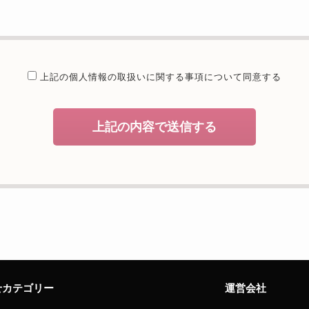
提供することが予定される場合の事項
たは法令に基づく場合を除き、取得した個人情報を第三者に提供するこ
委託を行うことが予定される場合
上記の個人情報の取扱いに関する
事項について同意する
個人情報保護管理体制について一定の水準に達していると認めた委託者
開示等および問合せ窓口について
上記の内容で送信する
、当社が保有する開示対象個人情報の利用目的の通知・開示・内容の訂
者への提供の停止（「開示等」といいます。）に応じます。開示等のお
えることの任意性及び当該情報を与えなかった場合に本人に生じる結果
致しますが、当社が依頼する情報の提供がない場合、内容が正確でない
能性がございますのでご了承下さい。
サイトへのアクセス状況について、アクセスログ、Cookie（クッキ
様のお名前、ご住所、電話番号、電子メールアドレスなど、お客様を特
せカテゴリー
運営会社
せ窓口