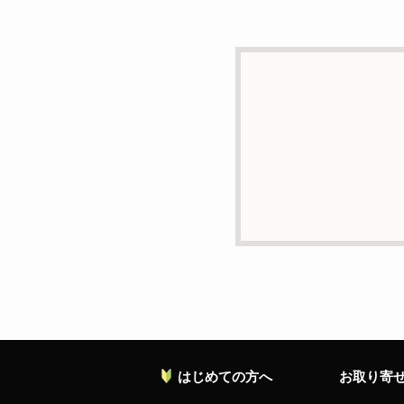
d）個人情報を第三者に
本人の同意がある場合ま
e）個人情報の取扱いの
個人情報について当社が
ることがあります。
f）開示対象個人情報の
ご本人からの求めにより
の停止・消去および第三
お願い致します。
g）本人が個人情報を与
個人情報の提供は任意と
対応等に支障をきたす可
h）弊社は、弊社のウェブ
ます。これらには、お客
れておりません。
はじめての方へ
お取り寄
個人情報に関する問合わ