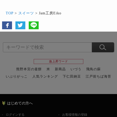
TOP
>
スイーツ
> Jam工房Eiko
急上昇ワード
熊野本宮の釜餅
米
新商品
いづう
飛鳥の蘇
いぶりがっこ
人気ランキング
下仁田納豆
江戸前ちば海苔
スイーツ
ウニ
田舎庵の鰻
鮪
グルメギフトカタログ
名店の味
はじめての方へ
ログインする
お客様情報の登録