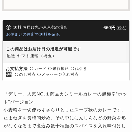
送料 お届け先が東京都の場合
660円
(税込)
お住まいの住所で送料を確認
この商品はお届け日の指定が可能です
配送 ヤマト運輸（埼玉）
カード
銀行振込
代引き
お支払方法
〇
〇
〇
のし対応
メッセージ入れ対応
〇
〇
「デリー」人気NO.１商品カシミールカレーの超極辛“ホッ
ト”バージョン。
小麦粉を一切使わずさらりとしたスープ状のカレーです。
たまねぎを長時間炒め、その中ににんじんなどの野菜を形
がなくなるまで煮込み数十種類のスパイスを入れ味付けし