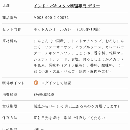
店舗
インド・パキスタン料理専門 デリー
商品番号
M003-600-2-00071
セット内容
ホットカシミールカレー（180g×10袋）
原材料名
にんじん（中国産）、トマトケチャップ、おろしにん
にく、ソテーオニオン、アップルソース、カレーパウ
ダー、チキンコンソメ、しょうゆ、香辛料、乾燥マッ
シュポテト、ラード、食塩、おろししょうが／カラメ
ル色素、調味料（アミノ酸等）、香料、酸味料、（一
部に小麦・大豆・りんご・鶏肉・豚肉を含む）
獲得ポイント
ログインして確認
消費税率
8%軽減税率
賞味期限
製造から1年（6ヶ月以上あるものをお届けします）
保存方法
直射日光を避け、常温で保存してください。
出荷期間
3/6 ～