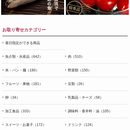
お取り寄せカテゴリー
着日指定ができる商品
魚介類・水産品（642）
肉（510）
米・パン・麺（180）
野菜類（150）
フルーツ・果物（181）
豆類（26）
卵（34）
乳製品・チーズ（58）
加工食品（333）
調味料・香辛料・油（105）
スイーツ・お菓子（172）
ドリンク（124）