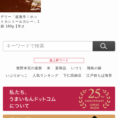
デリー「超激辛！ホッ
トカシミールカレー」1
袋 180g【辛さ
★★★★★★★★】※
常温
急上昇ワード
熊野本宮の釜餅
米
新商品
いづう
飛鳥の蘇
いぶりがっこ
人気ランキング
下仁田納豆
江戸前ちば海苔
スイーツ
ウニ
田舎庵の鰻
鮪
グルメギフトカタログ
名店の味