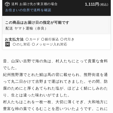
送料 お届け先が東京都の場合
1,111円
(税込)
お住まいの住所で送料を確認
この商品はお届け日の指定が可能です
配送 ヤマト運輸（奈良）
カード
銀行振込
代引き
お支払方法
〇
〇
〇
のし対応
メッセージ入れ対応
〇
〇
昔、山深い吉野で海の魚は、村人たちにとって貴重な食料
でした。
紀州熊野灘でとれた鯖は馬の背に載せられ、熊野街道を通
って丸二日かけて吉野まで運ばれてきました。その間、防
腐のためにと厚くあてられた塩が、ほどよく鯖にしみわた
り、生とは違った味わいがでました。
村人たちはこれを一枚一枚、大切に薄くそぎ、大和地方に
豊富な柿の葉でくるむことを思いついたようです。これに