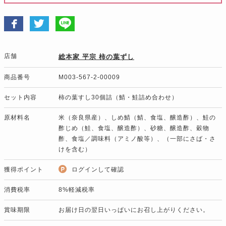
店舗
総本家 平宗 柿の葉ずし
商品番号
M003-567-2-00009
セット内容
柿の葉すし30個詰（鯖・鮭詰め合わせ）
原材料名
米（奈良県産）、しめ鯖（鯖、食塩、醸造酢）、鮭の
酢じめ（鮭、食塩、醸造酢）、砂糖、醸造酢、穀物
酢、食塩／調味料（アミノ酸等）、（一部にさば・さ
けを含む）
獲得ポイント
ログインして確認
消費税率
8%軽減税率
賞味期限
お届け日の翌日いっぱいにお召し上がりください。