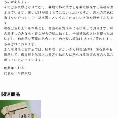
ものがあります。
今では奈良県ばかりでなく、各地で柿の葉ずしを製造販売する業者が生
まれています。古いだけが値うちではないと思いますが、先人の知恵に
負けない心づもりで「総本家」というおこがましい名称を冠せておりま
す。
現在は吉野上市を本店とし、全国の百貨店等にも出店しております。柿
の葉ずしのみならず昔ながらの献上鮎ずし、平宗秘伝のタレを使った焼
鮎ずし、独創的な万葉の色合いをこめた愛八師(はしきやし)等のおすし
も喜ばれております。
また奈良店と吉野店では、鮎料理、おかいさん料理(茶粥)、懐石膳等も
用意して、奈良町を散策される方や鮎釣りに来られる遠方の方の人気ス
ポットにもなっています。
創業年：1861
代表者：平井宗助
関連商品