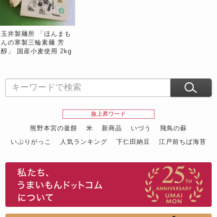
玉井製麺所 「ほんまも
んの寒製三輪素麺 芳
醇」 国産小麦使用 2kg
木箱入 ※常温
急上昇ワード
熊野本宮の釜餅
米
新商品
いづう
飛鳥の蘇
いぶりがっこ
人気ランキング
下仁田納豆
江戸前ちば海苔
スイーツ
ウニ
田舎庵の鰻
鮪
グルメギフトカタログ
名店の味