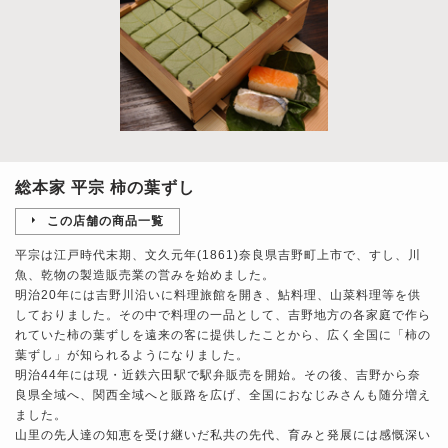
総本家 平宗 柿の葉ずし
この店舗の商品一覧
平宗は江戸時代末期、文久元年(1861)奈良県吉野町上市で、すし、川
魚、乾物の製造販売業の営みを始めました。
明治20年には吉野川沿いに料理旅館を開き、鮎料理、山菜料理等を供
しておりました。その中で料理の一品として、吉野地方の各家庭で作ら
れていた柿の葉ずしを遠来の客に提供したことから、広く全国に「柿の
葉ずし」が知られるようになりました。
明治44年には現・近鉄六田駅で駅弁販売を開始。その後、吉野から奈
良県全域へ、関西全域へと販路を広げ、全国におなじみさんも随分増え
ました。
山里の先人達の知恵を受け継いだ私共の先代、育みと発展には感慨深い