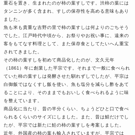
重石を置き、生まれたのが柿の葉すしです。渋柿の葉には
タンニンが多く含まれ、すしの保存性を高める意味もあり
ました。
魚も米も貴重な吉野の里で柿の葉すしは何よりのごちそう
でした。江戸時代中頃から、お祭りやお祝い事に、遠来の
客をもてなす料理として、また保存食としてたいへん重宝
されてきました。
その柿の葉すしを初めて商品化したのが、文久元年
（1861）年に創業した平宗です。それまで一般に食べられ
ていた柿の葉すしは発酵させた馴れずしでしたが、平宗は
白御飯ではなくすし飯を使い、魚も塩分を減らし酢をあて
ることにより、そのままでもおいしく食べられるように味
を整えています。
商品化に当たり、昔の半分くらい、ちょうどひと口で食べ
られるくらいのサイズにしました。また、昔は鯖だけでし
たが、平宗では新たに鮭の柿の葉すしを考案しました。
近年、外国産の柿の葉も輸入されていますが、平宗では