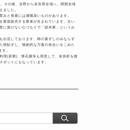
始。その後、吉野から奈良県全域へ、関西全域
えました。
育みと発展には感慨深いものがあります。
を製造販売する業者が生まれています。古い
恵に負けない心づもりで「総本家」というお
も出店しております。柿の葉ずしのみならず
た焼鮎ずし、独創的な万葉の色合いをこめた
ます。
料理(茶粥)、懐石膳等も用意して、奈良町を散
スポットにもなっています。