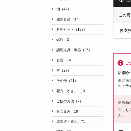
酒（47）
この商
健康食品（37）
料理セット（193）
お支
燃料（3）
調理道具・機器（25）
食器（74）
ご
本（27）
店舗か
※北海
その他（21）
ので予
花卉（かき）（13）
ご飯のお供（7）
※
商品
※こち
おつまみ（18）
ん。
北海道・東北（71）