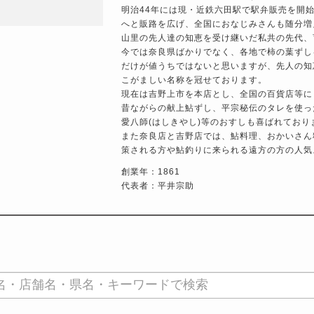
明治44年には現・近鉄六田駅で駅弁販売を開
へと販路を広げ、全国におなじみさんも随分増
山里の先人達の知恵を受け継いだ私共の先代、
今では奈良県ばかりでなく、各地で柿の葉ずし
だけが値うちではないと思いますが、先人の知
こがましい名称を冠せております。
現在は吉野上市を本店とし、全国の百貨店等に
昔ながらの献上鮎ずし、平宗秘伝のタレを使っ
愛八師(はしきやし)等のおすしも喜ばれており
また奈良店と吉野店では、鮎料理、おかいさん
策される方や鮎釣りに来られる遠方の方の人気
創業年：1861
代表者：平井宗助