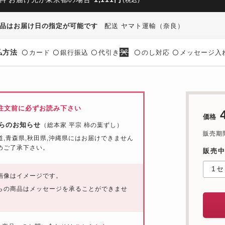
品はお届け日の指定が可能です
配送 ヤマト運輸（奈良）
払方法
カード
銀行振込
代引き
のし対応
メッセージ入
〇
〇
〇
〇
〇
注文前に必ずお読み下さい
価格
らのお知らせ
（総本家 平宗 柿の葉ずし）
販売期間：
道,青森県,秋田県,沖縄県にはお届けできません
めご了承下さい。
販売
画像はイメージです。
らの商品はメッセージを承ることができませ