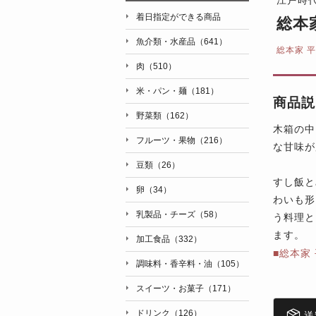
着日指定ができる商品
総本
魚介類・水産品（641）
総本家 
肉（510）
米・パン・麺（181）
商品説
野菜類（162）
木箱の中
フルーツ・果物（216）
な甘味が
豆類（26）
すし飯と
卵（34）
わいも形
乳製品・チーズ（58）
う料理と
ます。
加工食品（332）
■総本家
調味料・香辛料・油（105）
スイーツ・お菓子（171）
ドリンク（126）
送