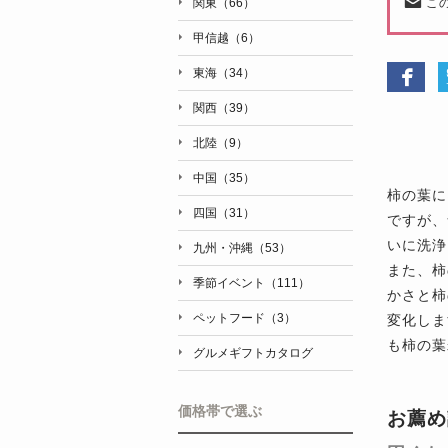
こ
関東（66）
甲信越（6）
東海（34）
関西（39）
北陸（9）
中国（35）
柿の葉に
四国（31）
ですが、
いに洗浄
九州・沖縄（53）
また、柿
季節イベント（111）
かさと柿
ペットフード（3）
変化しま
も柿の葉
グルメギフトカタログ
価格帯で選ぶ
お薦め