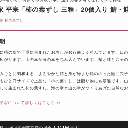
家 平宗「柿の葉ずし 三種」20個入り 鯖・鮭
平宗 柿の葉ずし
明
に柿の葉で丁寧に包まれたお寿しがお行儀よく並んでいます。口
広がります。山の幸が海の幸を包み込んでいます。鯖と鮭と穴子の
みごとに調和する、まろやかな鯖と身が締まり脂ののった鮭に穴
もひと口サイズで上品な「柿の葉すし」は贈り物にも最適です。
して生まれた柿の葉すし。海の幸と山の幸がつくりあげた自然な
 平宗について詳しくはこちら
料 お届け先が東京都の場合
1,111円
(税込)