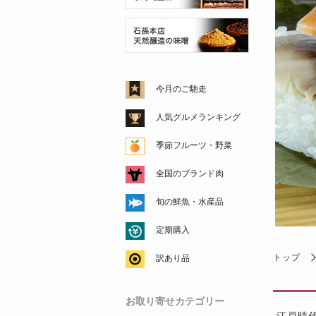
今月のご馳走
人気グルメランキング
季節フルーツ・野菜
全国のブランド肉
旬の鮮魚・水産品
定期購入
トップ
訳あり品
お取り寄せカテゴリー
江戸時