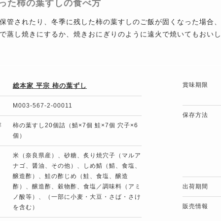
った柿の葉すしの食べ方
保管されたり、冬季に残した柿の葉すしのご飯が固くなった場合
で蒸し焼きにするか、焼きおにぎりのように遠火で焼いてもおい
賞味期限
総本家 平宗 柿の葉ずし
M003-567-2-00011
保存方法
容
柿の葉すし20個詰（鯖×7個 鮭×7個 穴子×6
個）
米（奈良県産）、砂糖、炙り焼穴子（マルア
ナゴ、醤油、その他）、しめ鯖（鯖、食塩、
醸造酢）、鮭の酢じめ（鮭、食塩、醸造
酢）、醸造酢、穀物酢、食塩／調味料（アミ
出荷期間
ノ酸等）、（一部に小麦・大豆・さば・さけ
販売情報
を含む）