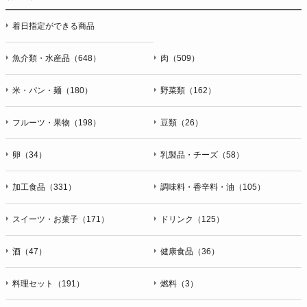
停止・消去および第三者への提供の停止（「開示等」といいま
着日指定ができる商品
す。）に応じます。開示等のお問合せは下記の連絡先までお願
い致します。
魚介類・水産品（648）
肉（509）
g）本人が個人情報を与えることの任意性及び当該情報を与え
なかった場合に本人に生じる結果
米・パン・麺（180）
野菜類（162）
個人情報の提供は任意と致しますが、当社が依頼する情報の提
供がない場合、内容が正確でない場合はサービスの提供やご対
フルーツ・果物（198）
豆類（26）
応等に支障をきたす可能性がございますのでご了承下さい。
h）弊社は、弊社のウェブサイトへのアクセス状況について、
卵（34）
乳製品・チーズ（58）
アクセスログ、Cookie（クッキー）等を用いて管理していま
す。これらには、お客様のお名前、ご住所、電話番号、電子メ
加工食品（331）
調味料・香辛料・油（105）
ールアドレスなど、お客様を特定する個人情報は一切含まれて
おりません。
スイーツ・お菓子（171）
ドリンク（125）
個人情報に関する問合わせ窓口
酒（47）
健康食品（36）
個人情報保護管理者：オペレーション部シニアマネージャー
〒106-0044 東京都港区東麻布一丁目２７番１号 東麻布食文化
ビル４階
料理セット（191）
燃料（3）
ＴＥＬ：050-5213-9266