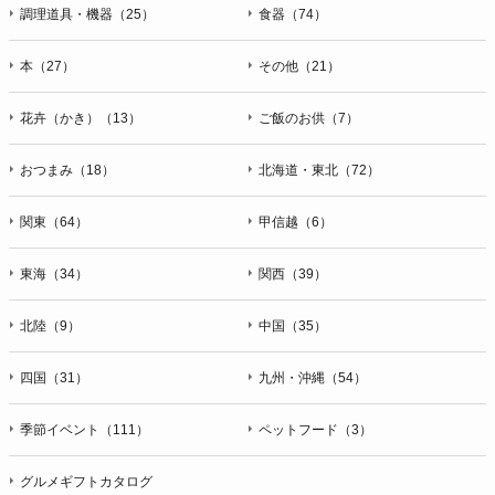
ＦＡＸ：047-401-6847
調理道具・機器（25）
食器（74）
本（27）
その他（21）
花卉（かき）（13）
ご飯のお供（7）
おつまみ（18）
北海道・東北（72）
関東（64）
甲信越（6）
東海（34）
関西（39）
北陸（9）
中国（35）
四国（31）
九州・沖縄（54）
季節イベント（111）
ペットフード（3）
グルメギフトカタログ