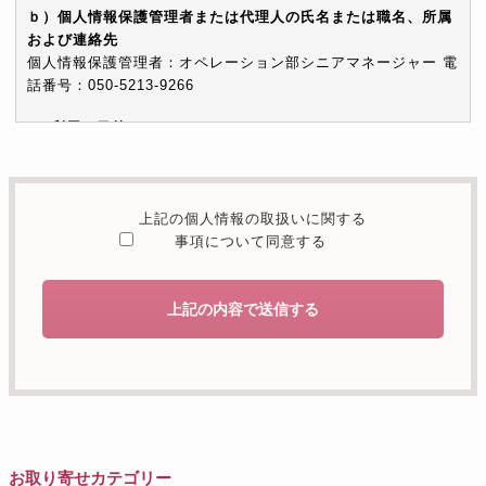
ｂ）個人情報保護管理者または代理人の氏名または職名、所属
および連絡先
個人情報保護管理者：オペレーション部シニアマネージャー 電
話番号：050-5213-9266
c）利用の目的
本お問い合わせフォームでご提供いただく個人情報は、お問い
合わせを適切に受け付け、当社が提供するサービスに関する情
報を電子メールや電話等でご提供するために利用します。
上記の個人情報の取扱いに関する
d）個人情報を第三者に提供することが予定される場合の事項
事項について同意する
本人の同意がある場合または法令に基づく場合を除き、取得し
た個人情報を第三者に提供することはありません。
上記の内容で送信する
e）個人情報の取扱いの委託を行うことが予定される場合
個人情報について当社が個人情報保護管理体制について一定の
水準に達していると認めた委託者に業務委託の目的で委託する
ことがあります。
f）開示対象個人情報の開示等および問合せ窓口について
ご本人からの求めにより、当社が保有する開示対象個人情報の
お取り寄せカテゴリー
利用目的の通知・開示・内容の訂正・追加または削除・利用の