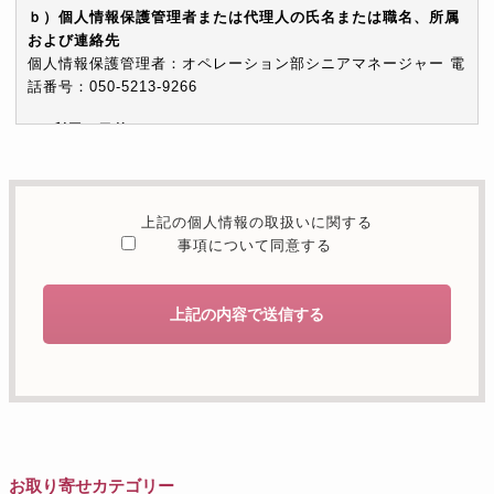
ｂ）個人情報保護管理者または代理人の氏名または職名、所属
および連絡先
個人情報保護管理者：オペレーション部シニアマネージャー 電
話番号：050-5213-9266
c）利用の目的
本お問い合わせフォームでご提供いただく個人情報は、お問い
合わせを適切に受け付け、当社が提供するサービスに関する情
報を電子メールや電話等でご提供するために利用します。
上記の個人情報の取扱いに関する
d）個人情報を第三者に提供することが予定される場合の事項
事項について同意する
本人の同意がある場合または法令に基づく場合を除き、取得し
た個人情報を第三者に提供することはありません。
上記の内容で送信する
e）個人情報の取扱いの委託を行うことが予定される場合
個人情報について当社が個人情報保護管理体制について一定の
水準に達していると認めた委託者に業務委託の目的で委託する
ことがあります。
f）開示対象個人情報の開示等および問合せ窓口について
ご本人からの求めにより、当社が保有する開示対象個人情報の
お取り寄せカテゴリー
利用目的の通知・開示・内容の訂正・追加または削除・利用の