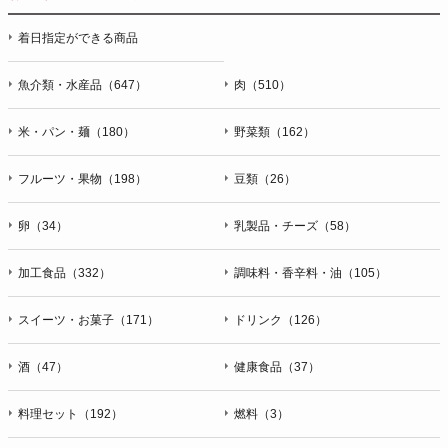
停止・消去および第三者への提供の停止（「開示等」といいま
着日指定ができる商品
す。）に応じます。開示等のお問合せは下記の連絡先までお願
い致します。
魚介類・水産品（647）
肉（510）
g）本人が個人情報を与えることの任意性及び当該情報を与え
なかった場合に本人に生じる結果
米・パン・麺（180）
野菜類（162）
個人情報の提供は任意と致しますが、当社が依頼する情報の提
供がない場合、内容が正確でない場合はサービスの提供やご対
フルーツ・果物（198）
豆類（26）
応等に支障をきたす可能性がございますのでご了承下さい。
h）弊社は、弊社のウェブサイトへのアクセス状況について、
卵（34）
乳製品・チーズ（58）
アクセスログ、Cookie（クッキー）等を用いて管理していま
す。これらには、お客様のお名前、ご住所、電話番号、電子メ
加工食品（332）
調味料・香辛料・油（105）
ールアドレスなど、お客様を特定する個人情報は一切含まれて
おりません。
スイーツ・お菓子（171）
ドリンク（126）
個人情報に関する問合わせ窓口
酒（47）
健康食品（37）
個人情報保護管理者：オペレーション部シニアマネージャー
〒106-0044 東京都港区東麻布一丁目２７番１号 東麻布食文化
ビル４階
料理セット（192）
燃料（3）
ＴＥＬ：050-5213-9266