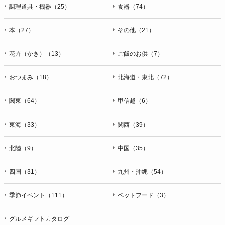
ＦＡＸ：047-401-6847
調理道具・機器（25）
食器（74）
本（27）
その他（21）
花卉（かき）（13）
ご飯のお供（7）
おつまみ（18）
北海道・東北（72）
関東（64）
甲信越（6）
東海（33）
関西（39）
北陸（9）
中国（35）
四国（31）
九州・沖縄（54）
季節イベント（111）
ペットフード（3）
グルメギフトカタログ