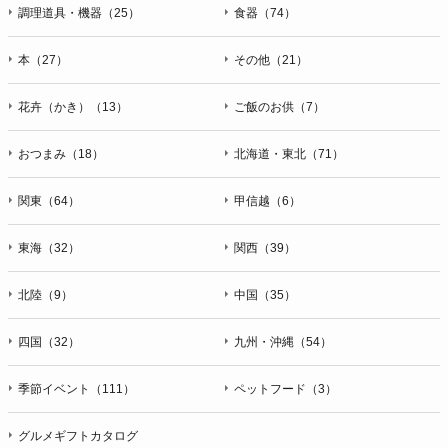
ＦＡＸ：047-401-6847
調理道具・機器（25）
食器（74）
本（27）
その他（21）
花卉（かき）（13）
ご飯のお供（7）
おつまみ（18）
北海道・東北（71）
関東（64）
甲信越（6）
東海（32）
関西（39）
北陸（9）
中国（35）
四国（32）
九州・沖縄（54）
季節イベント（111）
ペットフード（3）
グルメギフトカタログ