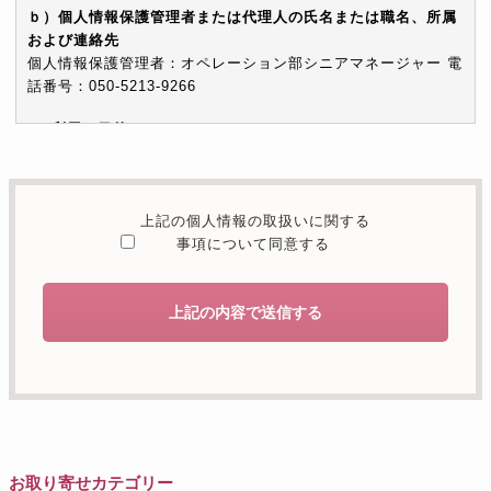
ｂ）個人情報保護管理者または代理人の氏名または職名、所属
および連絡先
個人情報保護管理者：オペレーション部シニアマネージャー 電
話番号：050-5213-9266
c）利用の目的
本お問い合わせフォームでご提供いただく個人情報は、お問い
合わせを適切に受け付け、当社が提供するサービスに関する情
報を電子メールや電話等でご提供するために利用します。
上記の個人情報の取扱いに関する
d）個人情報を第三者に提供することが予定される場合の事項
事項について同意する
本人の同意がある場合または法令に基づく場合を除き、取得し
た個人情報を第三者に提供することはありません。
上記の内容で送信する
e）個人情報の取扱いの委託を行うことが予定される場合
個人情報について当社が個人情報保護管理体制について一定の
水準に達していると認めた委託者に業務委託の目的で委託する
ことがあります。
f）開示対象個人情報の開示等および問合せ窓口について
ご本人からの求めにより、当社が保有する開示対象個人情報の
お取り寄せカテゴリー
利用目的の通知・開示・内容の訂正・追加または削除・利用の