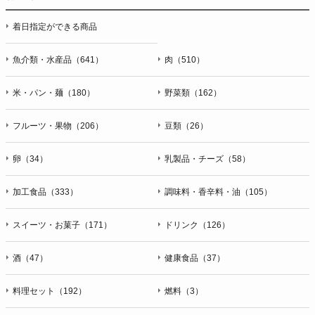
停止・消去および第三者への提供の停止（「開示等」といいま
着日指定ができる商品
す。）に応じます。開示等のお問合せは下記の連絡先までお願
い致します。
魚介類・水産品（641）
肉（510）
g）本人が個人情報を与えることの任意性及び当該情報を与え
なかった場合に本人に生じる結果
米・パン・麺（180）
野菜類（162）
個人情報の提供は任意と致しますが、当社が依頼する情報の提
供がない場合、内容が正確でない場合はサービスの提供やご対
フルーツ・果物（206）
豆類（26）
応等に支障をきたす可能性がございますのでご了承下さい。
h）弊社は、弊社のウェブサイトへのアクセス状況について、
卵（34）
乳製品・チーズ（58）
アクセスログ、Cookie（クッキー）等を用いて管理していま
す。これらには、お客様のお名前、ご住所、電話番号、電子メ
加工食品（333）
調味料・香辛料・油（105）
ールアドレスなど、お客様を特定する個人情報は一切含まれて
おりません。
スイーツ・お菓子（171）
ドリンク（126）
個人情報に関する問合わせ窓口
酒（47）
健康食品（37）
個人情報保護管理者：オペレーション部シニアマネージャー
〒106-0044 東京都港区東麻布一丁目２７番１号 東麻布食文化
ビル４階
料理セット（192）
燃料（3）
ＴＥＬ：050-5213-9266