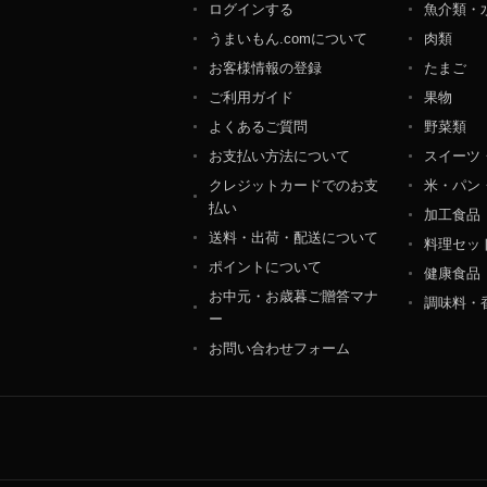
ログインする
魚介類・
個人情報保護管理者：オ
うまいもん.comについて
肉類
〒106-0044 東京都
ＴＥＬ：050-5213-9266
お客様情報の登録
たまご
ＦＡＸ：047-401-6847
ご利用ガイド
果物
よくあるご質問
野菜類
お支払い方法について
スイーツ
クレジットカードでのお支
米・パン
払い
加工食品
送料・出荷・配送について
料理セッ
ポイントについて
健康食品
お中元・お歳暮ご贈答マナ
調味料・
ー
お問い合わせフォーム