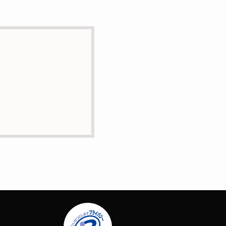
とはありません。
に業務委託の目的で委託す
正・追加または削除・利用
問合せは下記の連絡先まで
場合はサービスの提供やご
ー）等を用いて管理してい
定する個人情報は一切含ま