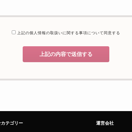
提供することが予定される場合の事項
たは法令に基づく場合を除き、取得した個人情報を第三者に提供するこ
委託を行うことが予定される場合
上記の個人情報の取扱いに関する
事項について同意する
個人情報保護管理体制について一定の水準に達していると認めた委託者
開示等および問合せ窓口について
上記の内容で送信する
、当社が保有する開示対象個人情報の利用目的の通知・開示・内容の訂
者への提供の停止（「開示等」といいます。）に応じます。開示等のお
えることの任意性及び当該情報を与えなかった場合に本人に生じる結果
致しますが、当社が依頼する情報の提供がない場合、内容が正確でない
能性がございますのでご了承下さい。
サイトへのアクセス状況について、アクセスログ、Cookie（クッキ
様のお名前、ご住所、電話番号、電子メールアドレスなど、お客様を特
せカテゴリー
運営会社
せ窓口