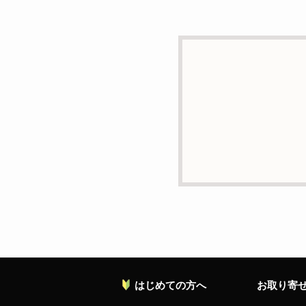
d）個人情報を第三者に
本人の同意がある場合ま
e）個人情報の取扱いの
個人情報について当社が
ることがあります。
f）開示対象個人情報の
ご本人からの求めにより
の停止・消去および第三
お願い致します。
g）本人が個人情報を与
個人情報の提供は任意と
対応等に支障をきたす可
h）弊社は、弊社のウェブ
ます。これらには、お客
れておりません。
はじめての方へ
お取り寄
個人情報に関する問合わ