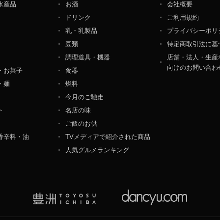
水産品
お酒
会社概要
ペレーション部シニアマネージャー
ドリンク
ご利用規約
港区東麻布一丁目２７番１号 東麻布食文化ビル４階
乳・乳製品
プライバシーポリ
豆類
特定商取引法に基
調理道具・機器
店舗・法人・生産
向けのお問い合わ
・お菓子
食器
・麺
燃料
今月のご馳走
ト
名店の味
ご飯のお供
香辛料・油
TVメディアで紹介された商品
人気グルメランキング