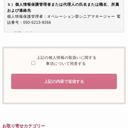
ｂ）個人情報保護管理者または代理人の氏名または職名、所属
および連絡先
個人情報保護管理者：オペレーション部シニアマネージャー 電
話番号：050-5213-9266
c）利用の目的
本お問い合わせフォームでご提供いただく個人情報は、お問い
合わせを適切に受け付け、当社が提供するサービスに関する情
報を電子メールや電話等でご提供するために利用します。
上記の個人情報の取扱いに関する
d）個人情報を第三者に提供することが予定される場合の事項
事項について同意する
本人の同意がある場合または法令に基づく場合を除き、取得し
た個人情報を第三者に提供することはありません。
上記の内容で送信する
e）個人情報の取扱いの委託を行うことが予定される場合
個人情報について当社が個人情報保護管理体制について一定の
水準に達していると認めた委託者に業務委託の目的で委託する
ことがあります。
f）開示対象個人情報の開示等および問合せ窓口について
ご本人からの求めにより、当社が保有する開示対象個人情報の
お取り寄せカテゴリー
利用目的の通知・開示・内容の訂正・追加または削除・利用の