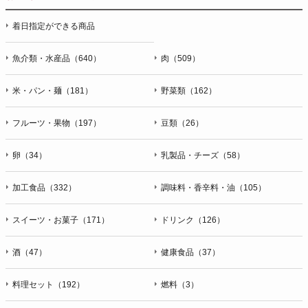
停止・消去および第三者への提供の停止（「開示等」といいま
着日指定ができる商品
す。）に応じます。開示等のお問合せは下記の連絡先までお願
い致します。
魚介類・水産品（640）
肉（509）
g）本人が個人情報を与えることの任意性及び当該情報を与え
なかった場合に本人に生じる結果
米・パン・麺（181）
野菜類（162）
個人情報の提供は任意と致しますが、当社が依頼する情報の提
供がない場合、内容が正確でない場合はサービスの提供やご対
フルーツ・果物（197）
豆類（26）
応等に支障をきたす可能性がございますのでご了承下さい。
h）弊社は、弊社のウェブサイトへのアクセス状況について、
卵（34）
乳製品・チーズ（58）
アクセスログ、Cookie（クッキー）等を用いて管理していま
す。これらには、お客様のお名前、ご住所、電話番号、電子メ
加工食品（332）
調味料・香辛料・油（105）
ールアドレスなど、お客様を特定する個人情報は一切含まれて
おりません。
スイーツ・お菓子（171）
ドリンク（126）
個人情報に関する問合わせ窓口
酒（47）
健康食品（37）
個人情報保護管理者：オペレーション部シニアマネージャー
〒106-0044 東京都港区東麻布一丁目２７番１号 東麻布食文化
ビル４階
料理セット（192）
燃料（3）
ＴＥＬ：050-5213-9266