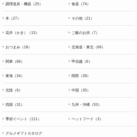
ＦＡＸ：047-401-6847
調理道具・機器（25）
食器（74）
本（27）
その他（21）
花卉（かき）（13）
ご飯のお供（7）
おつまみ（18）
北海道・東北（69）
関東（66）
甲信越（6）
東海（34）
関西（39）
北陸（9）
中国（35）
四国（31）
九州・沖縄（53）
季節イベント（111）
ペットフード（3）
グルメギフトカタログ