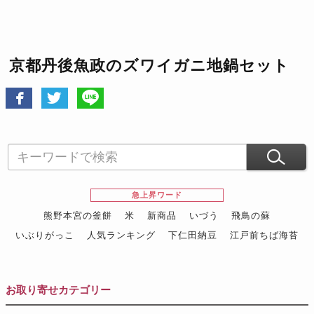
京都丹後魚政のズワイガニ地鍋セット
急上昇ワード
熊野本宮の釜餅
米
新商品
いづう
飛鳥の蘇
いぶりがっこ
人気ランキング
下仁田納豆
江戸前ちば海苔
スイーツ
ウニ
田舎庵の鰻
鮪
グルメギフトカタログ
名店の味
お取り寄せカテゴリー