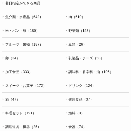
着日指定ができる商品
魚介類・水産品（642）
肉（510）
米・パン・麺（180）
野菜類（153）
フルーツ・果物（187）
豆類（26）
卵（34）
乳製品・チーズ（58）
加工食品（333）
調味料・香辛料・油（105）
スイーツ・お菓子（172）
ドリンク（124）
酒（47）
健康食品（37）
料理セット（191）
燃料（3）
調理道具・機器（25）
食器（74）