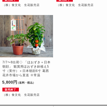
（株）食文化 生花販売店
（株）食文化 生花販売店
7/7〜8出荷◇ 「ほおずき＋日本
朝顔」 観賞用ほおずき鉢植え5
寸（実付）＋日本朝顔6寸 葛西
花卉市場から直送 ※常温
5,800円
（送料・税込）
販売終了
（株）食文化 生花販売店