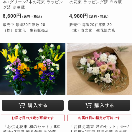
本+グリーン2本の花束 ラッピン
の花束 ラッピング済 ※冷蔵
グ済 ※冷蔵
6,600円
4,980円
（送料・税込）
（送料・税込）
販売中 毎週20在庫数 20
販売中 毎週20在庫数 20
（株）食文化 生花販売店
（株）食文化 生花販売店
お届け日の指定が可能です
お届け日の指定が可能です
「お供え花束 和のセット」9本
「お供え花束 洋のセット」6〜7
前後×2束用 簡易包装 ※冷蔵
本程度×2束用 簡易包装 ※冷蔵