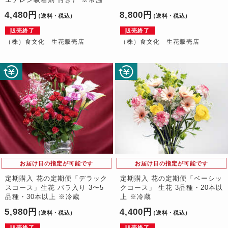
4,480円
8,800円
（送料・税込）
（送料・税込）
販売終了
販売終了
（株）食文化 生花販売店
（株）食文化 生花販売店
お届け日の指定が可能です
お届け日の指定が可能です
定期購入 花の定期便「デラック
定期購入 花の定期便「ベーシッ
スコース」生花 バラ入り 3〜5
クコース」 生花 3品種・20本以
品種・30本以上 ※冷蔵
上 ※冷蔵
5,980円
4,400円
（送料・税込）
（送料・税込）
販売終了
販売終了