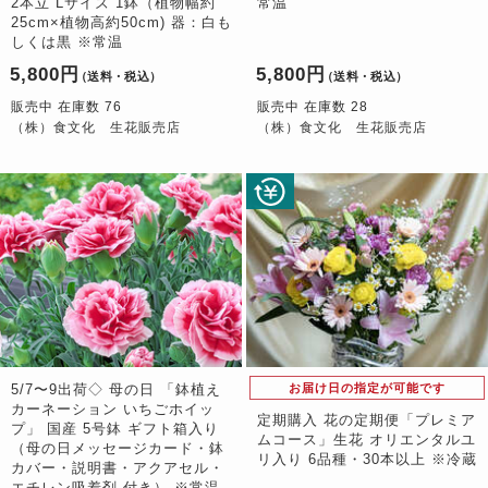
2本立 Lサイズ 1鉢（植物幅約
常温
25cm×植物高約50cm) 器：白も
しくは黒 ※常温
5,800円
5,800円
（送料・税込）
（送料・税込）
販売中 在庫数 76
販売中 在庫数 28
（株）食文化 生花販売店
（株）食文化 生花販売店
5/7〜9出荷◇ 母の日 「鉢植え
お届け日の指定が可能です
カーネーション いちごホイッ
定期購入 花の定期便「プレミア
プ」 国産 5号鉢 ギフト箱入り
ムコース」生花 オリエンタルユ
（母の日メッセージカード・鉢
リ入り 6品種・30本以上 ※冷蔵
カバー・説明書・アクアセル・
エチレン吸着剤 付き） ※常温