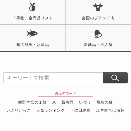
「果物」全商品リスト
全国のブランド肉
旬の鮮魚・水産品
新商品・再入荷
急上昇ワード
熊野本宮の釜餅
米
新商品
いづう
飛鳥の蘇
いぶりがっこ
人気ランキング
下仁田納豆
江戸前ちば海苔
スイーツ
ウニ
田舎庵の鰻
鮪
グルメギフトカタログ
名店の味