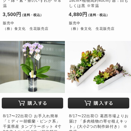
ク・緑・紫・茶のいずれか ※常
18cm×植物高約40cm) 器：白も
温
しくは黒 ※常温
3,500円
4,880円
（送料・税込）
（送料・税込）
販売中
販売中
（株）食文化 生花販売店
（株）食文化 生花販売店
8/17〜22出荷◎ お手入れ簡単
8/17〜22出荷◎ 葛西市場よりお
「ミディー胡蝶蘭・ピンク系」
届け 「多肉植物の寄せ植えキッ
千葉県産 タンブラーポット 4寸
ト」(大小2つの制作鉢付き） ※