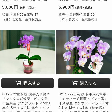
5,800円
5,980円
（送料・税込）
（送料・税込）
販売中 毎週50在庫数 47
販売中 毎週50在庫数 50
（株）食文化 生花販売店
（株）食文化 生花販売店
8/17〜22出荷◎ お手入れ簡単
8/17〜22出荷◎ お手入れ簡単
「マイクロ胡蝶蘭・ピンク系」
「ミディー胡蝶蘭・ピンク系」
千葉県産 アクアポット 2.5寸1
千葉県産 タンブラーポット 3寸
本立 Sサイズ 1鉢 鉢色：ピン
2本立 Mサイズ1鉢（植物幅約