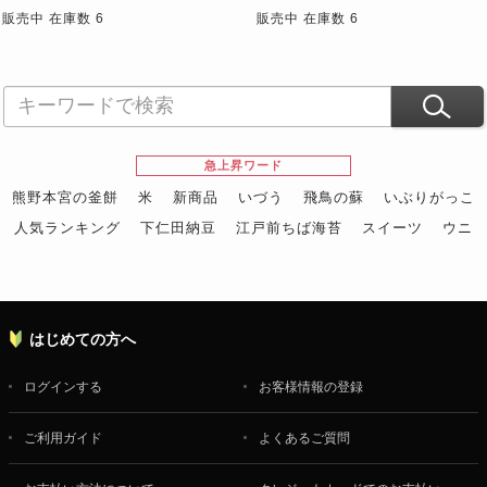
販売中 在庫数 6
販売中 在庫数 6
急上昇ワード
熊野本宮の釜餅
米
新商品
いづう
飛鳥の蘇
いぶりがっこ
人気ランキング
下仁田納豆
江戸前ちば海苔
スイーツ
ウニ
田舎庵の鰻
鮪
グルメギフトカタログ
名店の味
はじめての方へ
ログインする
お客様情報の登録
ご利用ガイド
よくあるご質問