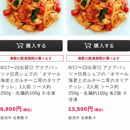
複数の配達期間が選べます
複数の配達期間が選べます
8/17〜22出荷◎ アクアパッ
8/17〜22出荷◎ アクアパッ
ツァ日髙シェフの「オマール
ツァ日髙シェフの「オマール
海老とポルチーニ茸のタリア
海老とポルチーニ茸のタリア
テッレ」1人前 ソース約
テッレ」2人前 ソース約
250g・生麺約100g ※冷凍
250g・生麺約100g 各2個 ※
冷凍
6,800円
13,500円
（税込）
（税込）
販売中 在庫数 6
販売中 在庫数 6