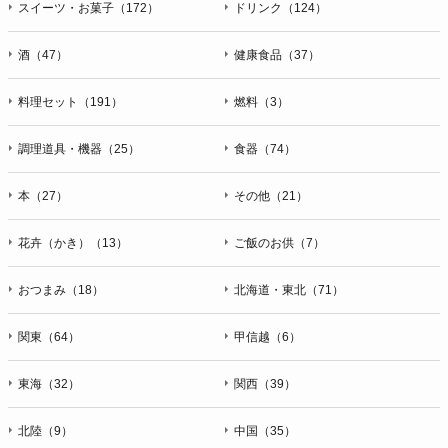
スイーツ・お菓子（172）
ドリンク（124）
酒（47）
健康食品（37）
料理セット（191）
燃料（3）
調理道具・機器（25）
食器（74）
本（27）
その他（21）
花卉（かき）（13）
ご飯のお供（7）
おつまみ（18）
北海道・東北（71）
関東（64）
甲信越（6）
東海（32）
関西（39）
北陸（9）
中国（35）