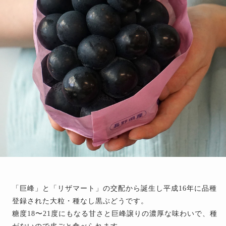
「巨峰」と「リザマート」の交配から誕生し平成16年に品種
登録された大粒・種なし黒ぶどうです。
糖度18〜21度にもなる甘さと巨峰譲りの濃厚な味わいで、種