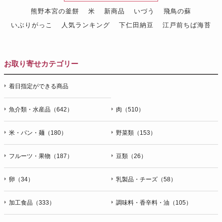
熊野本宮の釜餅
米
新商品
いづう
飛鳥の蘇
いぶりがっこ
人気ランキング
下仁田納豆
江戸前ちば海苔
スイーツ
ウニ
田舎庵の鰻
鮪
グルメギフトカタログ
名店の味
お取り寄せカテゴリー
着日指定ができる商品
魚介類・水産品（642）
肉（510）
米・パン・麺（180）
野菜類（153）
フルーツ・果物（187）
豆類（26）
卵（34）
乳製品・チーズ（58）
加工食品（333）
調味料・香辛料・油（105）