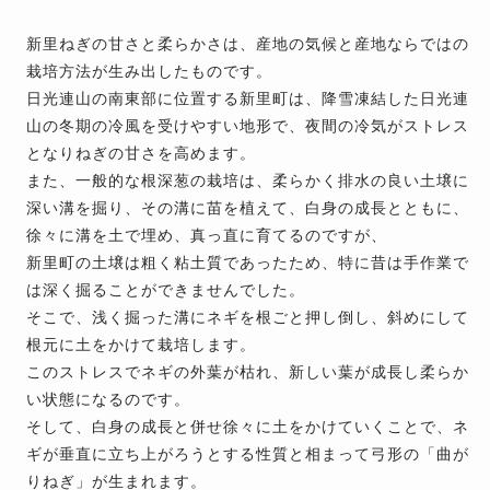
新里ねぎの甘さと柔らかさは、産地の気候と産地ならではの
栽培方法が生み出したものです。
日光連山の南東部に位置する新里町は、降雪凍結した日光連
山の冬期の冷風を受けやすい地形で、夜間の冷気がストレス
となりねぎの甘さを高めます。
また、一般的な根深葱の栽培は、柔らかく排水の良い土壌に
深い溝を掘り、その溝に苗を植えて、白身の成長とともに、
徐々に溝を土で埋め、真っ直に育てるのですが、
新里町の土壌は粗く粘土質であったため、特に昔は手作業で
は深く掘ることができませんでした。
そこで、浅く掘った溝にネギを根ごと押し倒し、斜めにして
根元に土をかけて栽培します。
このストレスでネギの外葉が枯れ、新しい葉が成長し柔らか
い状態になるのです。
そして、白身の成長と併せ徐々に土をかけていくことで、ネ
ギが垂直に立ち上がろうとする性質と相まって弓形の「曲が
りねぎ」が生まれます。