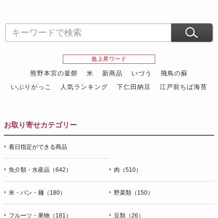
急上昇ワード
熊野本宮の釜餅
米
新商品
いづう
飛鳥の蘇
いぶりがっこ
人気ランキング
下仁田納豆
江戸前ちば海苔
スイーツ
ウニ
田舎庵の鰻
鮪
グルメギフトカタログ
名店の味
お取り寄せカテゴリー
着日指定ができる商品
魚介類・水産品（642）
肉（510）
米・パン・麺（180）
野菜類（150）
フルーツ・果物（181）
豆類（26）