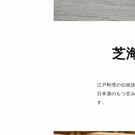
芝
江戸料理の伝統
日本酒のもつ甘
す。