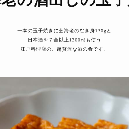
一本の玉子焼きに芝海老のむき身130gと
日本酒を７合以上1300㎖も使う
江戸料理店の、超贅沢な酒の肴です。