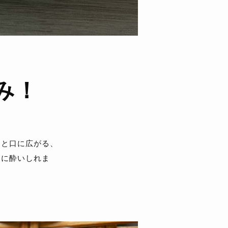
み！
っと口に広がる、
」に酔いしれま