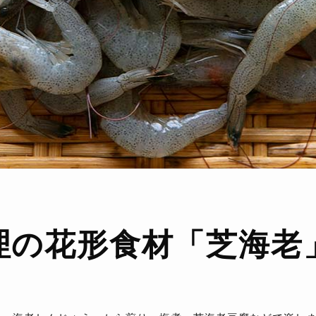
理の花形食材
「芝海老