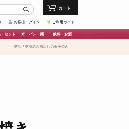
カート
り
お客様ログイン
ご利用ガイド
品・セット
米・パン・麺
飲料・お酒
芝浜「芝海老の酒出しの玉子焼き」
焼き