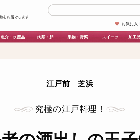
お気に入
魚介・水産品
肉類・卵
果物・野菜
スイーツ
加工
江戸前 芝浜
究極の江戸料理！
海老の
酒出しの玉子