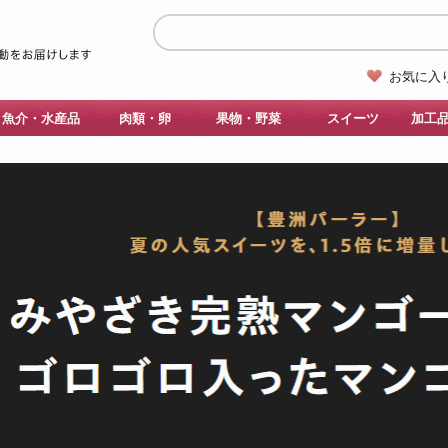
お気に入
魚介・水産品
肉類・卵
果物・野菜
スイーツ
加工