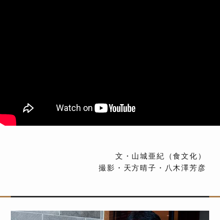
文・山城亜紀（食文化）
撮影・天方晴子・八木澤芳彦