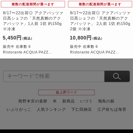
複数の配達期間が選べます
複数の配達期間が選べます
8/17〜22出荷◎ アクアパッツァ
8/17〜22出荷◎ アクアパッツァ
日髙シェフの「天然真鯛のアク
日髙シェフの「天然真鯛のアク
アパッツァ」1人前 1切 約150g
アパッツァ」 2人前 1切 約150g
※冷凍
2個 ※冷凍
5,450円
10,800円
（税込）
（税込）
販売中 在庫数 6
販売中 在庫数 6
Ristorante ACQUA PAZZ...
Ristorante ACQUA PAZZ...
急上昇ワード
熊野本宮の釜餅
米
新商品
いづう
飛鳥の蘇
いぶりがっこ
人気ランキング
下仁田納豆
江戸前ちば海苔
スイーツ
ウニ
田舎庵の鰻
鮪
グルメギフトカタログ
名店の味