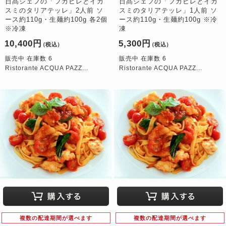
日髙シェフの「フカヒレとイカ
日髙シェフの「フカヒレとイカ
スミのタリアテッレ」2人前 ソ
スミのタリアテッレ」1人前 ソ
ース約110g・生麺約100g 各2個
ース約110g・生麺約100g ※冷
※冷凍
凍
10,400円
5,300円
（税込）
（税込）
販売中 在庫数 6
販売中 在庫数 6
Ristorante ACQUA PAZZ...
Ristorante ACQUA PAZZ...
複数の配達期間が選べます
複数の配達期間が選べます