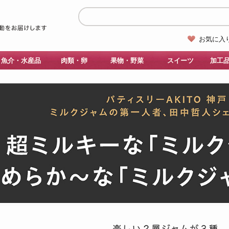
お気に入
魚介・水産品
肉類・卵
果物・野菜
スイーツ
加工