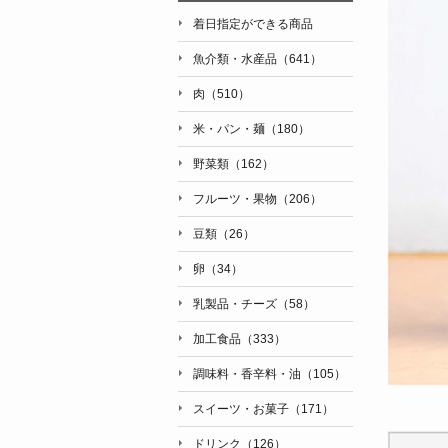
着日指定ができる商品
魚介類・水産品（641）
肉（510）
米・パン・麺（180）
野菜類（162）
フルーツ・果物（206）
豆類（26）
卵（34）
乳製品・チーズ（58）
加工食品（333）
調味料・香辛料・油（105）
スイーツ・お菓子（171）
ドリンク（126）