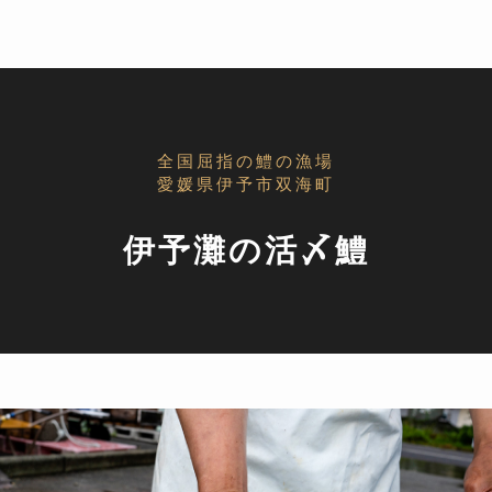
全国屈指の鱧の漁場
愛媛県伊予市双海町
伊予灘の活〆鱧