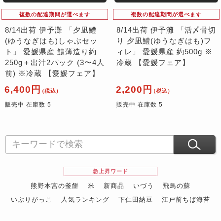
複数の配達期間が選べます
複数の配達期間が選べます
8/14出荷 伊予灘 「夕凪鱧
8/14出荷 伊予灘 「活〆骨切
(ゆうなぎはも)しゃぶセッ
り 夕凪鱧(ゆうなぎはも)フ
ト」 愛媛県産 鱧薄造り約
ィレ」 愛媛県産 約500g ※
250g＋出汁2パック (3〜4人
冷蔵 【愛媛フェア】
前) ※冷蔵 【愛媛フェア】
6,400円
2,200円
（税込）
（税込）
販売中 在庫数 5
販売中 在庫数 5
急上昇ワード
熊野本宮の釜餅
米
新商品
いづう
飛鳥の蘇
いぶりがっこ
人気ランキング
下仁田納豆
江戸前ちば海苔
スイーツ
ウニ
田舎庵の鰻
鮪
グルメギフトカタログ