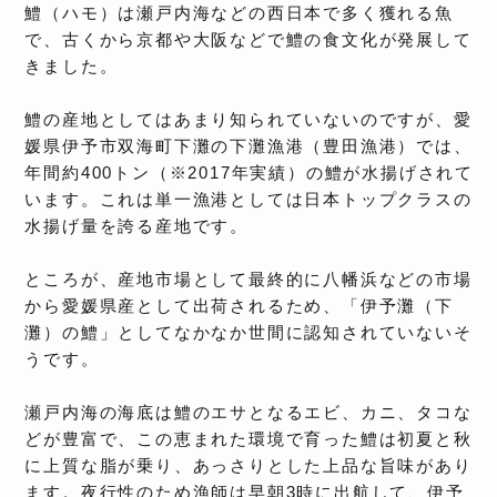
鱧（ハモ）は瀬戸内海などの西日本で多く獲れる魚
で、古くから京都や大阪などで鱧の食文化が発展して
きました。
鱧の産地としてはあまり知られていないのですが、愛
媛県伊予市双海町下灘の下灘漁港（豊田漁港）では、
年間約400トン（※2017年実績）の鱧が水揚げされて
います。これは単一漁港としては日本トップクラスの
水揚げ量を誇る産地です。
ところが、産地市場として最終的に八幡浜などの市場
から愛媛県産として出荷されるため、「伊予灘（下
灘）の鱧」としてなかなか世間に認知されていないそ
うです。
瀬戸内海の海底は鱧のエサとなるエビ、カニ、タコな
どが豊富で、この恵まれた環境で育った鱧は初夏と秋
に上質な脂が乗り、あっさりとした上品な旨味があり
ます。夜行性のため漁師は早朝3時に出航して、伊予