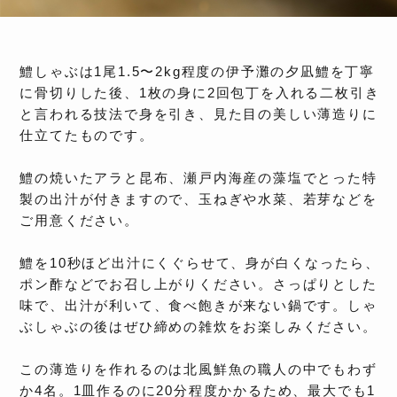
鱧しゃぶは1尾1.5〜2kg程度の伊予灘の夕凪鱧を丁寧
に骨切りした後、1枚の身に2回包丁を入れる二枚引き
と言われる技法で身を引き、見た目の美しい薄造りに
仕立てたものです。
鱧の焼いたアラと昆布、瀬戸内海産の藻塩でとった特
製の出汁が付きますので、玉ねぎや水菜、若芽などを
ご用意ください。
鱧を10秒ほど出汁にくぐらせて、身が白くなったら、
ポン酢などでお召し上がりください。さっぱりとした
味で、出汁が利いて、食べ飽きが来ない鍋です。しゃ
ぶしゃぶの後はぜひ締めの雑炊をお楽しみください。
この薄造りを作れるのは北風鮮魚の職人の中でもわず
か4名。1皿作るのに20分程度かかるため、最大でも1