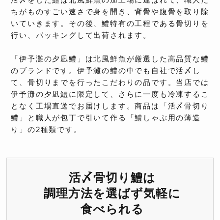
活〆をした鱧は北風鮮魚の加工場に運ばれて、職人た
ちがものすごい速さで身を開き、背骨や腹骨を取り除
いていきます。その後、鱧特有の工程である骨切りを
行い、パッキングして出荷されます。
「伊予灘の夕凪鱧」は北風鮮魚が厳選した高品質な鱧
のブランドです。伊予灘の鱧の中でも自社で活〆し
て、骨切りまでを行ったこだわりの品です。当店では
伊予灘の夕凪鱧に限定して、さらに一度も冷凍するこ
となく工場直送でお届けします。商品は「活〆骨切り
鱧」と職人が包丁で引いて作る「鱧しゃぶ用の薄造
り」の2種類です。
活〆骨切り鱧は
調理方法を選ばず気軽に
食べられる