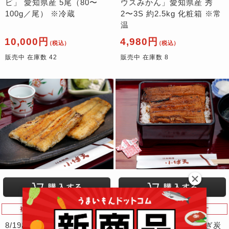
ビ」 愛知県産 5尾（80〜
ウスみかん」愛知県産 秀
100g／尾） ※冷蔵
2〜3S 約2.5kg 化粧箱 ※常
温
10,000円
4,980円
（税込）
（税込）
販売中 在庫数 42
販売中 在庫数 8
複数の配達期間が選べます
複数の配達期間が選べます
8/19出荷 小伴天「うなぎ炭
8/19出荷 小伴天「うなぎ炭