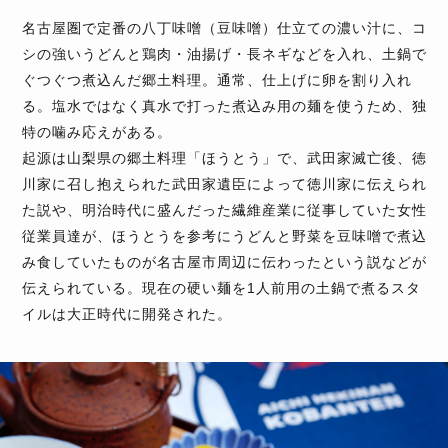
名古屋圏で定番の八丁味噌（豆味噌）仕立ての濃い汁に、コ
シの強いうどんと鶏肉・油揚げ・長ネギなどを入れ、土鍋で
ぐつぐつ煮込んだ郷土料理。通常、仕上げに卵を割り入れ
る。塩水ではなく真水で打った煮込み用の麺を使うため、独
特の噛み応えがある。
起源は山梨県の郷土料理「ほうとう」で、武田家滅亡後、徳
川家に召し抱えられた武田家遺臣によって徳川家に伝えられ
た説や、明治時代に盛んだった繊維産業に従事していた女性
従業員達が、ほうとうを参考にうどんと野菜を豆味噌で煮込
み食していたものが名古屋市周辺に伝わったという説などが
伝えられている。現在の硬い麺を1人前用の土鍋で煮るスタ
イルは大正時代に開発された。