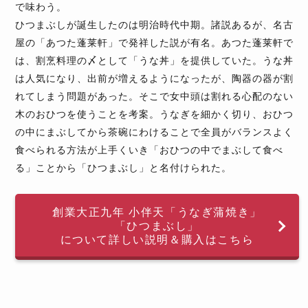
で味わう。
ひつまぶしが誕生したのは明治時代中期。諸説あるが、名古
屋の「あつた蓬莱軒」で発祥した説が有名。あつた蓬莱軒で
は、割烹料理の〆として「うな丼」を提供していた。うな丼
は人気になり、出前が増えるようになったが、陶器の器が割
れてしまう問題があった。そこで女中頭は割れる心配のない
木のおひつを使うことを考案。うなぎを細かく切り、おひつ
の中にまぶしてから茶碗にわけることで全員がバランスよく
食べられる方法が上手くいき「おひつの中でまぶして食べ
る」ことから「ひつまぶし」と名付けられた。
創業大正九年 小伴天「うなぎ蒲焼き」
「ひつまぶし」
について詳しい説明＆購入はこちら