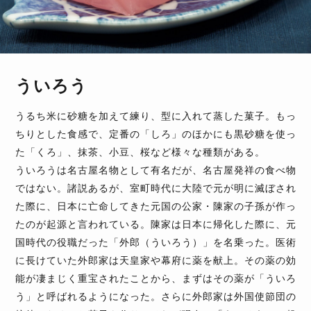
ういろう
うるち米に砂糖を加えて練り、型に入れて蒸した菓子。もっ
ちりとした食感で、定番の「しろ」のほかにも黒砂糖を使っ
た「くろ」、抹茶、小豆、桜など様々な種類がある。
ういろうは名古屋名物として有名だが、名古屋発祥の食べ物
ではない。諸説あるが、室町時代に大陸で元が明に滅ぼされ
た際に、日本に亡命してきた元国の公家・陳家の子孫が作っ
たのが起源と言われている。陳家は日本に帰化した際に、元
国時代の役職だった「外郎（ういろう）」を名乗った。医術
に長けていた外郎家は天皇家や幕府に薬を献上。その薬の効
能が凄まじく重宝されたことから、まずはその薬が「ういろ
う」と呼ばれるようになった。さらに外郎家は外国使節団の