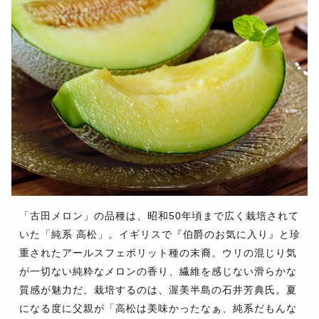
「古田メロン」の品種は、昭和50年頃まで広く栽培されて
いた「純系 高松」。イギリスで『伯爵のお気に入り』と珍
重されたアールスフェボリット種の末裔。ウリの混じり気
が一切ない純粋なメロンの香り、繊維を感じない滑らかな
質感が魅力だ。栽培するのは、渥美半島の石井芳典氏。夏
になる度に父親が「高松は美味かったなぁ、純系だもんな