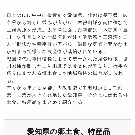
日本のほぼ中央に位置する愛知県。北部は長野県、岐
阜県から続く山並みが広がり、木曽山脈が南に伸びて
三河高原を形成。太平洋に面した南部は、木曽川・豊
川・矢作川などの一級河川が注ぐ伊勢湾と三河湾を囲
んで肥沃な沖積平野が広がり、温暖な気候と豊かな土
が相まって様々な農産物が栽培されている。
戦国時代に織田信長によって統一された尾張地域、徳
川家康が制した三河地域では食文化が異なり、行事や
祭りにまつわる郷土食にも地域独特の風習が見られ
る。
古くから東京と京都、大阪を繋ぐ中継地点として商
業・工業が大きく発展した愛知県。その地に伝わる郷
土食、特産品をまとめて紹介する。
愛知県の郷土食、特産品