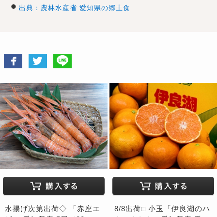
出典：農林水産省 愛知県の郷土食
水揚げ次第出荷◇ 「赤座エ
8/8出荷□ 小玉「伊良湖のハ