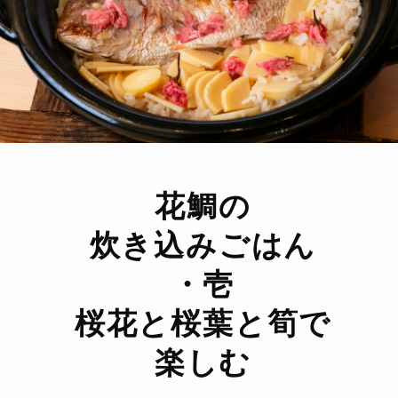
花鯛の
炊き込みごはん
・壱
桜花と桜葉と筍で
楽しむ