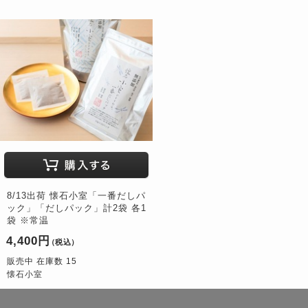
8/13出荷 懐石小室「一番だしパ
ック」「だしパック」計2袋 各1
袋 ※常温
4,400円
（税込）
販売中 在庫数 15
懐石小室