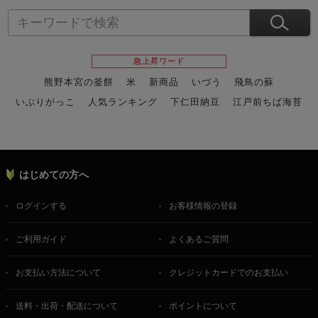
急上昇ワード
熊野本宮の釜餅
米
新商品
いづう
飛鳥の蘇
いぶりがっこ
人気ランキング
下仁田納豆
江戸前ちば海苔
スイーツ
ウニ
田舎庵の鰻
鮪
グルメギフトカタログ
名店の味
はじめての方へ
ログインする
お客様情報の登録
ご利用ガイド
よくあるご質問
お支払い方法について
クレジットカードでのお支払い
送料・出荷・配送について
ポイントについて