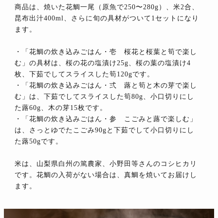
商品は、焼いた花鯛一尾（原魚で250〜280g）、米2合、
昆布出汁400ml、さらに旬の具材がついて1セットになり
ます。
・「花鯛の炊き込みごはん・壱 桜花と桜葉と筍で楽し
む」の具材は、桜の花の塩漬け25g、桜の葉の塩漬け4
枚、下茹でしてスライスした筍120gです。
・「花鯛の炊き込みごはん・弍 蕗と筍と木の芽で楽し
む」は、下茹でしてスライスした筍80g、小口切りにし
た蕗60g、木の芽15枚です。
・「花鯛の炊き込みごはん・参 こごみと蕗で楽しむ」
は、さっとゆでたこごみ90gと下茹でして小口切りにし
た蕗50gです。
米は、山梨県白州の篤農家、小野田等さんのコシヒカリ
です。花鯛の入荷がない場合は、真鯛を焼いてお届けし
ます。