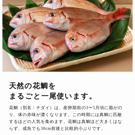
天然の花鯛を
まるごと一尾使います。
花鯛（別名：チダイ）は、産卵期前の3〜5月頃に脂がの
り、体の赤味が濃くなります。この時期には真鯛に匹敵
するほどの人気を集めます。花鯛は真鯛ほど大きくはな
らず、成魚でも30cm前後と比較的小ぶりです。