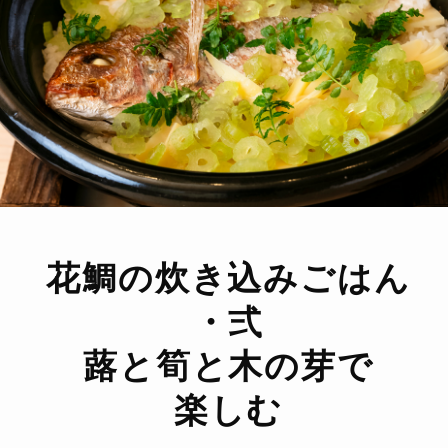
花鯛の炊き込みごはん
・弍
蕗と筍と木の芽で
楽しむ