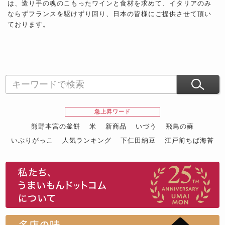
は、造り手の魂のこもったワインと食材を求めて、イタリアのみ
ならずフランスを駆けずり回り、日本の皆様にご提供させて頂い
ております。
急上昇ワード
熊野本宮の釜餅
米
新商品
いづう
飛鳥の蘇
いぶりがっこ
人気ランキング
下仁田納豆
江戸前ちば海苔
スイーツ
ウニ
田舎庵の鰻
鮪
グルメギフトカタログ
名店の味