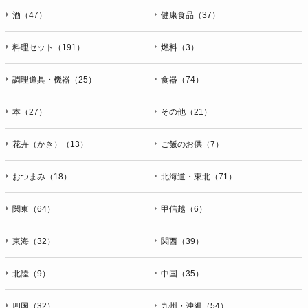
酒（47）
健康食品（37）
料理セット（191）
燃料（3）
調理道具・機器（25）
食器（74）
本（27）
その他（21）
花卉（かき）（13）
ご飯のお供（7）
おつまみ（18）
北海道・東北（71）
関東（64）
甲信越（6）
東海（32）
関西（39）
北陸（9）
中国（35）
四国（32）
九州・沖縄（54）