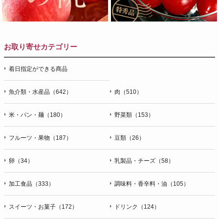
お取り寄せカテゴリー
着日指定ができる商品
魚介類・水産品（642）
肉（510）
米・パン・麺（180）
野菜類（153）
フルーツ・果物（187）
豆類（26）
卵（34）
乳製品・チーズ（58）
加工食品（333）
調味料・香辛料・油（105）
スイーツ・お菓子（172）
ドリンク（124）