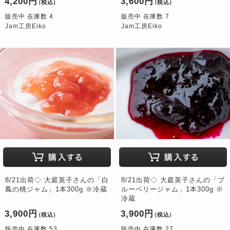
4,200円
3,600円
（税込）
（税込）
販売中 在庫数 4
販売中 在庫数 7
Jam工房Eiko
Jam工房Eiko
8/21出荷◇ 大庭英子さんの「白
8/21出荷◇ 大庭英子さんの「ブ
鳳の桃ジャム」1本300g ※冷蔵
ルーベリージャム」1本300g ※
冷蔵
3,900円
3,900円
（税込）
（税込）
販売中 在庫数 53
販売中 在庫数 27