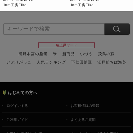
Jam工房Eiko
Jam工房Eiko
急上昇ワード
熊野本宮の釜餅
米
新商品
いづう
飛鳥の蘇
いぶりがっこ
人気ランキング
下仁田納豆
江戸前ちば海苔
スイーツ
ウニ
田舎庵の鰻
鮪
グルメギフトカタログ
名店の味
はじめての方へ
ログインする
お客様情報の登録
ご利用ガイド
よくあるご質問