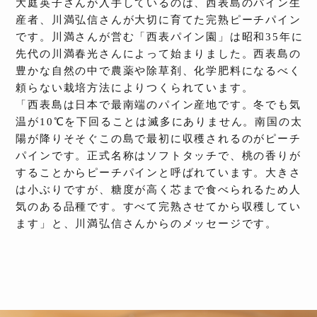
大庭英子さんが入手しているのは、西表島のパイン生
産者、川満弘信さんが大切に育てた完熟ピーチパイン
です。川満さんが営む「西表パイン園」は昭和35年に
先代の川満春光さんによって始まりました。西表島の
豊かな自然の中で農薬や除草剤、化学肥料になるべく
頼らない栽培方法によりつくられています。
「西表島は日本で最南端のパイン産地です。冬でも気
温が10℃を下回ることは滅多にありません。南国の太
陽が降りそそぐこの島で最初に収穫されるのがピーチ
パインです。正式名称はソフトタッチで、桃の香りが
することからピーチパインと呼ばれています。大きさ
は小ぶりですが、糖度が高く芯まで食べられるため人
気のある品種です。すべて完熟させてから収穫してい
ます」と、川満弘信さんからのメッセージです。