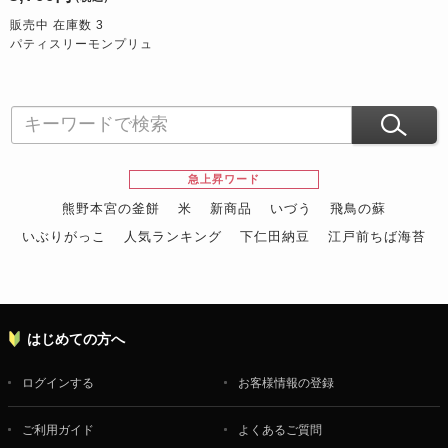
販売中 在庫数 3
パティスリーモンプリュ
急上昇ワード
熊野本宮の釜餅
米
新商品
いづう
飛鳥の蘇
いぶりがっこ
人気ランキング
下仁田納豆
江戸前ちば海苔
スイーツ
ウニ
田舎庵の鰻
鮪
グルメギフトカタログ
名店の味
はじめての方へ
ログインする
お客様情報の登録
ご利用ガイド
よくあるご質問