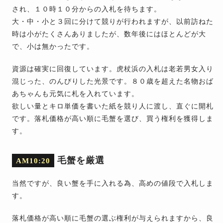
され、１０時１０分からの入札を待ちます。
大・中・小と３回に分けて競りが行われますが、以前訪ねた
時は小がたくさんありましたが、数年後にはほとんどが大
で、小は無かったです。
資源は確実に回復しています。虎杖浜の入札は老若男女入り
混じった、のんびりした光景です。８０歳を超えた名物おば
あちゃんも元気に札を入れています。
欲しい量とキロ単価を書いた紙を競り人に渡し、直ぐに開札
です。落札価格が高い順に毛蟹を選び、買う権利を獲得しま
す。
毛蟹を厳選
AM10:20
当然ですが、良い蟹を手に入れる為、高めの値段で入札しま
す。
落札価格が高い順に毛蟹の選ぶ権利が与えられますから、良