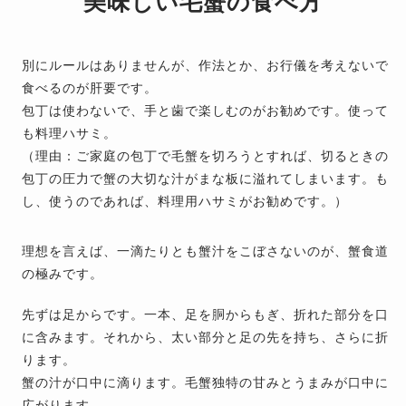
美味しい毛蟹の食べ方
別にルールはありませんが、作法とか、お行儀を考えないで
食べるのが肝要です。
包丁は使わないで、手と歯で楽しむのがお勧めです。使って
も料理ハサミ。
（理由：ご家庭の包丁で毛蟹を切ろうとすれば、切るときの
包丁の圧力で蟹の大切な汁がまな板に溢れてしまいます。も
し、使うのであれば、料理用ハサミがお勧めです。）
理想を言えば、一滴たりとも蟹汁をこぼさないのが、蟹食道
の極みです。
先ずは足からです。一本、足を胴からもぎ、折れた部分を口
に含みます。それから、太い部分と足の先を持ち、さらに折
ります。
蟹の汁が口中に滴ります。毛蟹独特の甘みとうまみが口中に
広がります。