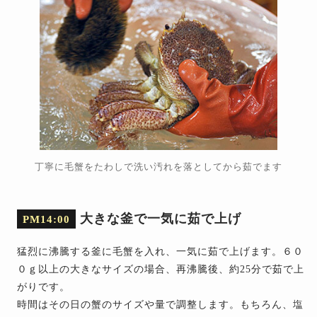
丁寧に毛蟹をたわしで洗い汚れを落としてから茹でます
大きな釜で一気に茹で上げ
PM14:00
猛烈に沸騰する釜に毛蟹を入れ、一気に茹で上げます。６０
０ｇ以上の大きなサイズの場合、再沸騰後、約25分で茹で上
がりです。
時間はその日の蟹のサイズや量で調整します。もちろん、塩