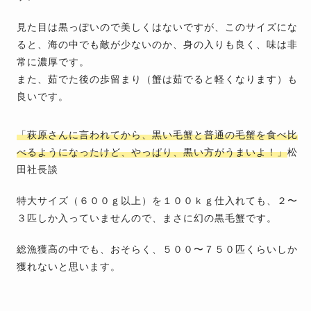
見た目は黒っぽいので美しくはないですが、このサイズにな
ると、海の中でも敵が少ないのか、身の入りも良く、味は非
常に濃厚です。
また、茹でた後の歩留まり（蟹は茹でると軽くなります）も
良いです。
「萩原さんに言われてから、黒い毛蟹と普通の毛蟹を食べ比
べるようになったけど、やっぱり、黒い方がうまいよ！」
松
田社長談
特大サイズ（６００ｇ以上）を１００ｋｇ仕入れても、２〜
３匹しか入っていませんので、まさに幻の黒毛蟹です。
総漁獲高の中でも、おそらく、５００〜７５０匹くらいしか
獲れないと思います。