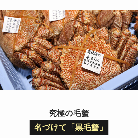
究極の毛蟹
名づけて「黒毛蟹」