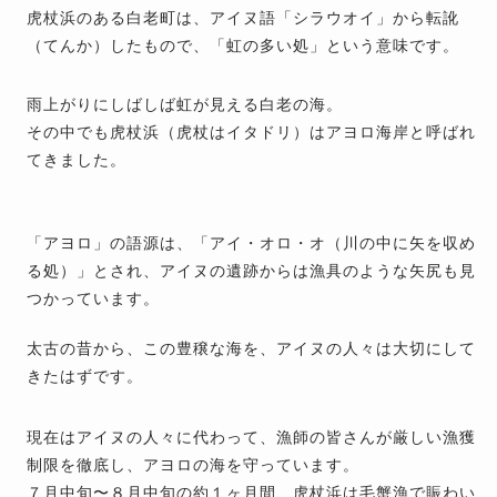
虎杖浜のある白老町は、アイヌ語「シラウオイ」から転訛
（てんか）したもので、「虹の多い処」という意味です。
雨上がりにしばしば虹が見える白老の海。
その中でも虎杖浜（虎杖はイタドリ）はアヨロ海岸と呼ばれ
てきました。
「アヨロ」の語源は、「アイ・オロ・オ（川の中に矢を収め
る処）」とされ、アイヌの遺跡からは漁具のような矢尻も見
つかっています。
太古の昔から、この豊穣な海を、アイヌの人々は大切にして
きたはずです。
現在はアイヌの人々に代わって、漁師の皆さんが厳しい漁獲
制限を徹底し、アヨロの海を守っています。
７月中旬〜８月中旬の約１ヶ月間、虎杖浜は毛蟹漁で賑わい