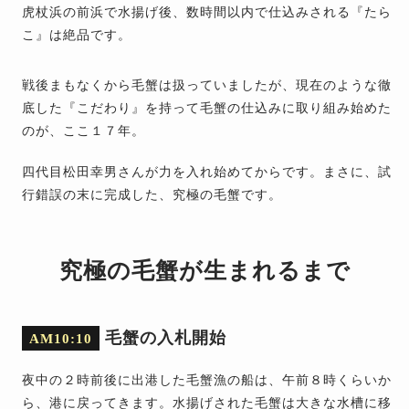
虎杖浜の前浜で水揚げ後、数時間以内で仕込みされる『たら
こ』は絶品です。
戦後まもなくから毛蟹は扱っていましたが、現在のような徹
底した『こだわり』を持って毛蟹の仕込みに取り組み始めた
のが、ここ１７年。
四代目松田幸男さんが力を入れ始めてからです。まさに、試
行錯誤の末に完成した、究極の毛蟹です。
究極の毛蟹が生まれるまで
毛蟹の入札開始
AM10:10
夜中の２時前後に出港した毛蟹漁の船は、午前８時くらいか
ら、港に戻ってきます。水揚げされた毛蟹は大きな水槽に移