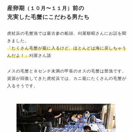
産卵期
前の
（１０月〜１１月）
充実した毛蟹にこだわる男たち
虎杖浜の毛蟹漁では最古参の船頭、刈屋順昭さんにお話を聞
きました。
「たくさん毛蟹が籠に入るけど、ほとんどは海に戻しちゃう
んだよ！」
刈屋さん談
メスの毛蟹と８センチ未満の甲長のオスの毛蟹は禁漁です。
資源が回復してきた虎杖浜では、カニ籠にたくさんの毛蟹が
入るそうです。