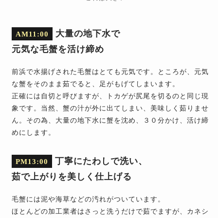
大量の地下水で
AM11:00
元気な毛蟹を活け締め
前浜で水揚げされた毛蟹はとても元気です。ところが、元気
な蟹をそのまま茹でると、足がもげてしまいます。
正確には自切と呼びますが、トカゲが尻尾を切るのと同じ現
象です。当然、蟹の汁が外に出てしまい、美味しく茹りませ
ん。その為、大量の地下水に蟹を沈め、３０分かけ、活け締
めにします。
丁寧にたわしで洗い、
PM13:00
茹で上がりを美しく仕上げる
毛蟹には泥や海草などの汚れがついています。
ほとんどの加工業者はさっと洗うだけで茹でますが、カネシ