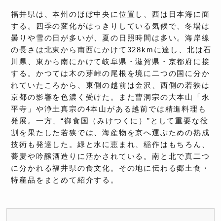
福井県は、本州のほぼ中央に位置し、西は日本海に面
する。四季の変化がはっきりしている気候で、冬場は
曇りや雪の日が多いが、夏の日照時間は多い。海岸線
の長さは北東から南西にかけて328kmに達し、北は石
川県、東から南にかけて岐阜県・滋賀県・京都府に接
する。かつては木の芽峠の尾根を境に二つの国に分か
れていたころから、東側の越前は金沢、西側の若狭は
京都の影響を色濃く受けた。また曹洞宗の大本山「永
平寺」や浄土真宗の4本山がある越前では精進料理も
発展。一方、“御食国（みけつくに）”として重要な役
割を果たした若狭では、海産物を京へ運ぶための熟成
技術も発達した。緑と水に恵まれ、稲作はもちろん、
蕎麦や吟醸酒造りに活かされている。南と北で真二つ
に分かれる福井県の食文化。その地に伝わる郷土食・
特産品をまとめて紹介する。