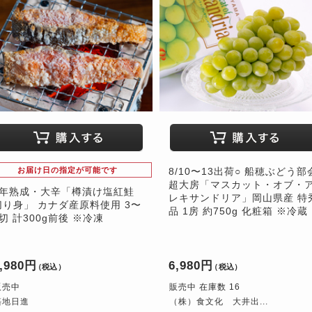
お届け日の指定が可能です
8/10〜13出荷○ 船穂ぶどう部
超大房「マスカット・オブ・
1年熟成・大辛「樽漬け塩紅鮭
レキサンドリア」岡山県産 特
切り身」 カナダ産原料使用 3〜
品 1房 約750g 化粧箱 ※冷蔵
4切 計300g前後 ※冷凍
,980円
6,980円
（税込）
（税込）
販売中
販売中 在庫数 16
築地日進
（株）食文化 大井出...