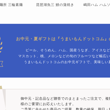
麺所 三輪素麺
琵琶湖魚三 鰻の蒲焼き
嶋田ハム ハム
お中元・夏ギフトは
『うまいもんドットコム』
ビール、そうめん、ハム、国産うなぎ、アイスな
マスカット、桃、メロンなどの旬のフルーツなど幅広
うまいもんドットコムのお中元ギフトで、美味しい
御中元・記念品など贈答でのまとまったご注文で、複
様のご要望にお応えいたします。
ご予算に合わせた商品のご提案、数量の確保、期日・