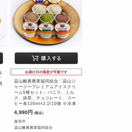
会
お届け日の指定が可能です
ア
蒜山酪農農業協同組合「蒜山ジ
秀
ャージープレミアムアイスクリ
ーム5種セット」バニラ、ミル
ク、抹茶、チョコレート、コー
ヒー各120ml×2 計10個 ※冷凍
4,990円
（税込）
販売中
蒜山酪農農業協同組合