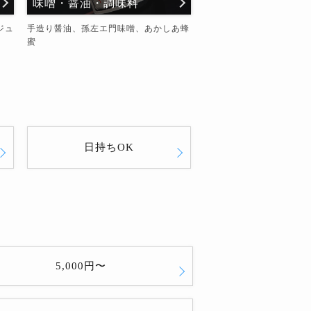
味噌・醤油・調味料
ジュ
手造り醤油、孫左エ門味噌、あかしあ蜂
蜜
日持ちOK
5,000円〜