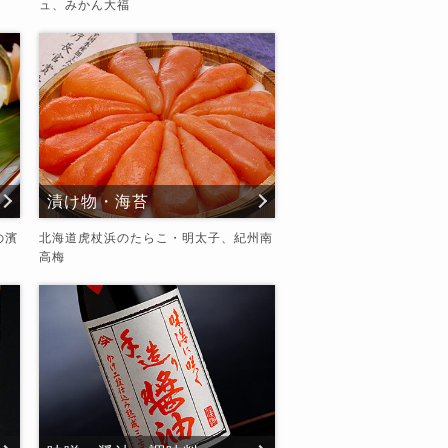
ュ、みかん大福
漬け物・海苔
の濱
北海道虎杖浜のたらこ・明太子、紀州南
高梅