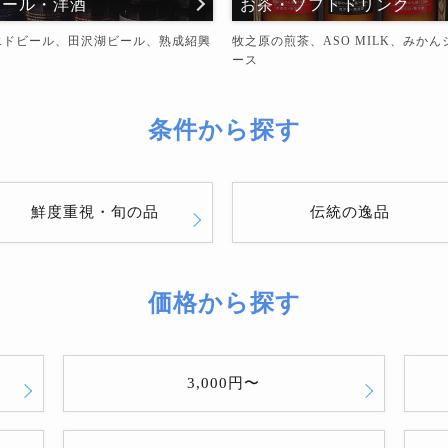
ビール・洋酒
お茶・ソフトドリンク
エドビール、田沢湖ビール、熟成紹興
牧之原の煎茶、ASO MILK、みかん
ース
条件から探す
鮮度重視・旬の品
伝統の逸品
価格から探す
3,000円〜