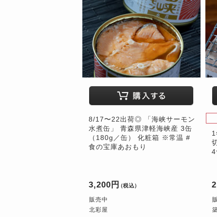
8/17〜22出荷◎ 「海峡サーモン
水煮缶」 青森県津軽海峡産 3缶
（180g／缶） 化粧箱 ※常温 #
食の宝庫あおもり
3,200円
2
（税込）
販売中
北彩屋