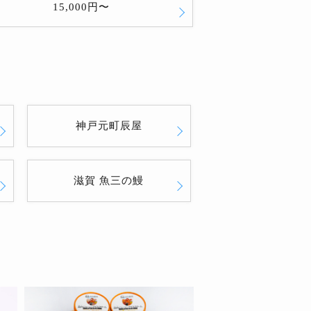
15,000円〜
神戸元町辰屋
滋賀 魚三の鰻