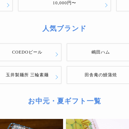
10,000円〜
人気ブランド
COEDOビール
嶋田ハム
玉井製麺所 三輪素麺
田舎庵の鰻蒲焼
お中元・夏ギフト一覧