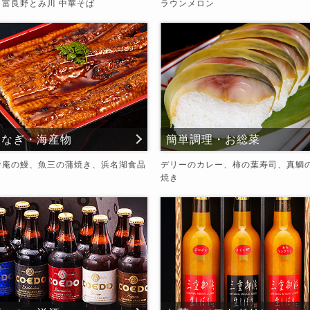
、富良野とみ川 中華そば
ラウンメロン
うなぎ・海産物
簡単調理・お総菜
舎庵の鰻、魚三の蒲焼き、浜名湖食品
デリーのカレー、柿の葉寿司、真鯛
焼き