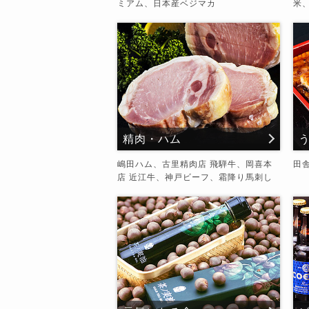
ミアム、日本産ベジマカ
米
精肉・ハム
嶋田ハム、古里精肉店 飛騨牛、岡喜本
田
店 近江牛、神戸ビーフ、霜降り馬刺し