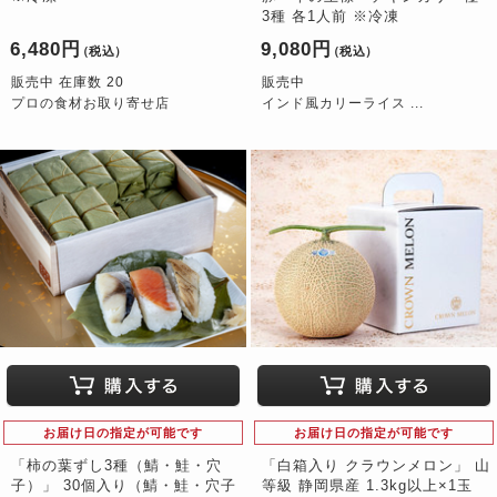
3種 各1人前 ※冷凍
6,480円
9,080円
（税込）
（税込）
販売中 在庫数 20
販売中
プロの食材お取り寄せ店
インド風カリーライス ...
お届け日の指定が可能です
お届け日の指定が可能です
「柿の葉ずし3種（鯖・鮭・穴
「白箱入り クラウンメロン」 山
子）」 30個入り（鯖・鮭・穴子
等級 静岡県産 1.3kg以上×1玉