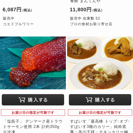
養鰻 まんてんや
6,087円
11,800円
（税込）
（税込）
販売中
販売中 在庫数 52
コエドブルワリー
プロの食材お取り寄せ店
お届け日の指定が可能です
お届け日の指定が可能です
「塩筋子」 デンマーク産トラウ
すぱいす「最高峰 トップ･オブ･
トサーモン使用 2本 計約350g
すぱいす3種のカリー」純粋黒
※冷凍
豚・羊の王様・チキンカリー極