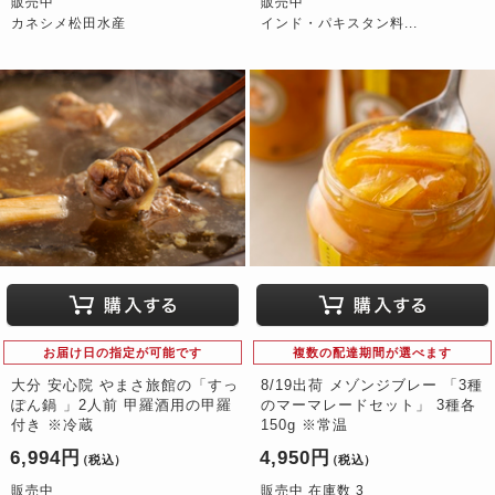
販売中
販売中
カネシメ松田水産
インド・パキスタン料...
お届け日の指定が可能です
複数の配達期間が選べます
大分 安心院 やまさ旅館の「すっ
8/19出荷 メゾンジブレー 「3種
ぽん鍋 」2人前 甲羅酒用の甲羅
のマーマレードセット」 3種各
付き ※冷蔵
150g ※常温
6,994円
4,950円
（税込）
（税込）
販売中
販売中 在庫数 3