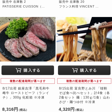
販売中 在庫数 2
販売中 在庫数 20
PATISSERIE CUISSON（...
フランス料理 VINCENT ...
複数の配達期間が選べます
複数の配達期間が選べます
8/17出荷 銀座吉澤「黒毛和牛
8/15出荷 富良野とみ川 「韃靼
雌牛 ローストビーフ（ランイ
そば食べ比べセット」計4食（各
チ）」300g 化粧箱 ※冷凍
2食セット 麺：130ｇ/1食）山わ
さび・麺つゆ付 ※冷凍
8,316円
4,320円
（税込）
（税込）