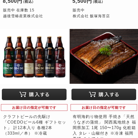
8,500円
5,500円
（税込）
（税込）
販売中 在庫数 15
販売中
越後雪椿産業株式会社
株式会社 飯塚海苔店
お届け日の指定が可能です
お届け日の指定が可能です
クラフトビールの先駆け
有明海釣り物使用 手焼き「天然
「COEDOビール6種 ギフトセッ
うなぎの蒲焼」 関西風地焼き 福
ト」 計12本入り 各種2本
岡県加工 1尾 150〜170g 化粧箱
（333ml／本） ※冷蔵
入 タレ・山椒付き ※冷凍 福岡