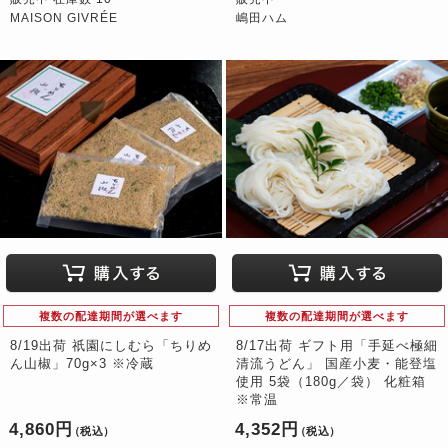
MAISON GIVRÉE
嶋田ハム
複数の配達期間が選べます
複数の配達期間が選べます
8/19出荷 祇園にしむら「ちりめ
8/17出荷 ギフト用「手延べ極細
ん山椒」70g×3 ※冷蔵
清流うどん」 国産小麦・能登塩
使用 5袋（180g／袋） 化粧箱
※常温
4,860円
4,352円
（税込）
（税込）