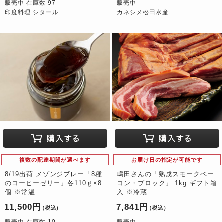
販売中 在庫数 97
販売中
印度料理 シタール
カネシメ松田水産
複数の配達期間が選べます
お届け日の指定が可能です
8/19出荷 メゾンジブレー「8種
嶋田さんの「熟成スモークベー
のコーヒーゼリー」各110ｇ×8
コン・ブロック」 1kg ギフト箱
個 ※常温
入 ※冷蔵
11,500円
7,841円
（税込）
（税込）
販売中 在庫数 10
販売中