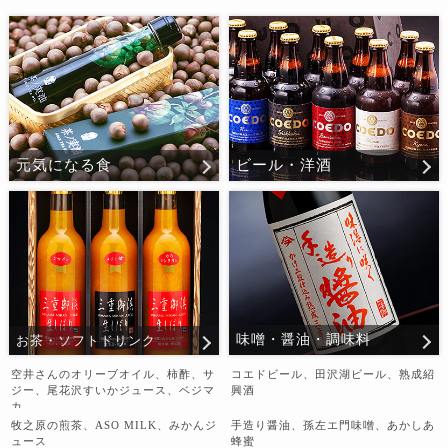
元気になる食
ビール・洋酒
味噌・醤油・調味料
お茶・ソフトドリンク
空井さんのオリーブオイル、柿酢、サ
コエドビール、田沢湖ビール、熟成紹
ジー、尾花沢すいかジュース、ベジマ
興酒
カ
牧之原の煎茶、ASO MILK、みかんジ
手造り醤油、孫左エ門味噌、あかしあ
ュース
蜂蜜