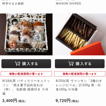
料亭やまさ旅館
MAISON GIVRÉE
複数の配達期間が選べます
複数の配達期間が選べます
8/18出荷 パティスリーキュイッ
8/20出荷 ヴァンサン「2種のオ
ソン 「焼き菓子詰め合わせ
レンジピール」計320g 黒・白
（M）」 化粧箱 紙袋付き ※冷
各160g ※冷蔵
蔵
3,400円
9,720円
（税込）
（税込）