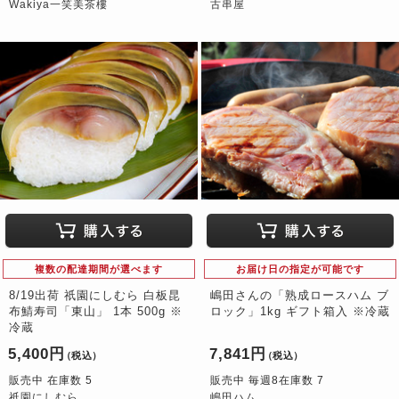
Wakiya一笑美茶樓
古串屋
複数の配達期間が選べます
お届け日の指定が可能です
8/19出荷 祇園にしむら 白板昆
嶋田さんの「熟成ロースハム ブ
布鯖寿司「東山」 1本 500g ※
ロック」1kg ギフト箱入 ※冷蔵
冷蔵
5,400円
7,841円
（税込）
（税込）
販売中 在庫数 5
販売中 毎週8在庫数 7
祇園にしむら
嶋田ハム