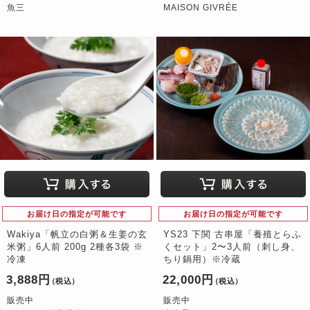
魚三
MAISON GIVRÉE
お届け日の指定が可能です
お届け日の指定が可能です
Wakiya「帆立の白粥＆生姜の玄
YS23 下関 古串屋「養殖とらふ
米粥」6人前 200g 2種各3袋 ※
くセット」2〜3人前（刺し身、
冷凍
ちり鍋用）※冷蔵
3,888円
22,000円
（税込）
（税込）
販売中
販売中