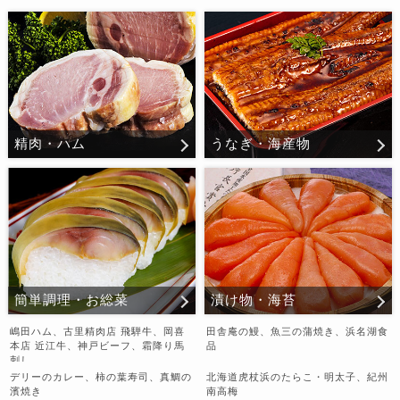
精肉・ハム
うなぎ・海産物
簡単調理・お総菜
漬け物・海苔
嶋田ハム、古里精肉店 飛騨牛、岡喜
田舎庵の鰻、魚三の蒲焼き、浜名湖食
本店 近江牛、神戸ビーフ、霜降り馬
品
刺し
デリーのカレー、柿の葉寿司、真鯛の
北海道虎杖浜のたらこ・明太子、紀州
濱焼き
南高梅