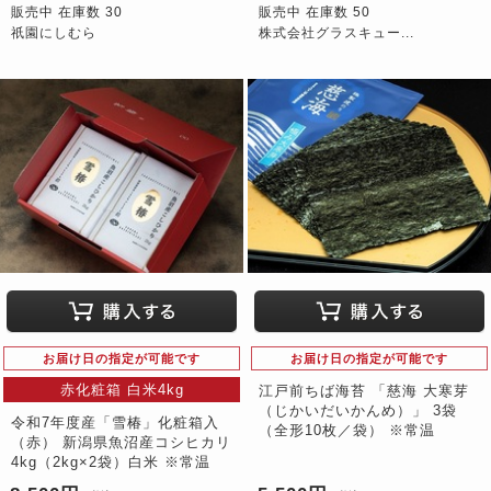
販売中 在庫数 30
販売中 在庫数 50
祇園にしむら
株式会社グラスキュー...
お届け日の指定が可能です
お届け日の指定が可能です
赤化粧箱 白米4kg
江戸前ちば海苔 「慈海 大寒芽
（じかいだいかんめ）」 3袋
令和7年度産「雪椿」化粧箱入
（全形10枚／袋） ※常温
（赤） 新潟県魚沼産コシヒカリ
4kg（2kg×2袋）白米 ※常温