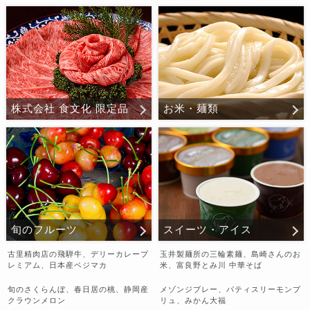
株式会社 食文化 限定品
お米・麺類
旬のフルーツ
スイーツ・アイス
古里精肉店の飛騨牛、デリーカレープ
玉井製麺所の三輪素麺、島崎さんのお
レミアム、日本産ベジマカ
米、富良野とみ川 中華そば
旬のさくらんぼ、春日居の桃、静岡産
メゾンジブレー、パティスリーモンプ
クラウンメロン
リュ、みかん大福