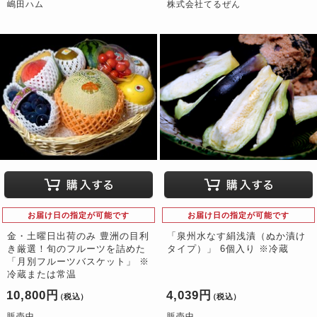
嶋田ハム
株式会社てるぜん
お届け日の指定が可能です
お届け日の指定が可能です
金・土曜日出荷のみ 豊洲の目利
「泉州水なす絹浅漬（ぬか漬け
き厳選！旬のフルーツを詰めた
タイプ）」 6個入り ※冷蔵
「月別フルーツバスケット」 ※
冷蔵または常温
10,800円
4,039円
（税込）
（税込）
販売中
販売中