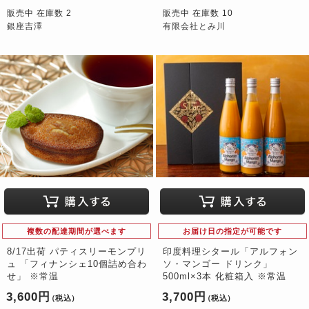
販売中 在庫数 2
販売中 在庫数 10
銀座吉澤
有限会社とみ川
複数の配達期間が選べます
お届け日の指定が可能です
8/17出荷 パティスリーモンプリ
印度料理シタール「アルフォン
ュ 「フィナンシェ10個詰め合わ
ソ・マンゴー ドリンク」
せ」 ※常温
500ml×3本 化粧箱入 ※常温
3,600円
3,700円
（税込）
（税込）