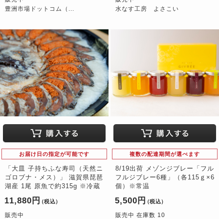
豊洲市場ドットコム（...
水なす工房 よさこい
お届け日の指定が可能です
複数の配達期間が選べます
「大皿 子持ちふな寿司（天然ニ
8/19出荷 メゾンジブレー「フル
ゴロブナ・メス）」 滋賀県琵琶
フルジブレー6種」（各115ｇ×6
湖産 1尾 原魚で約315g ※冷蔵
個）※常温
11,880円
5,500円
（税込）
（税込）
販売中
販売中 在庫数 10