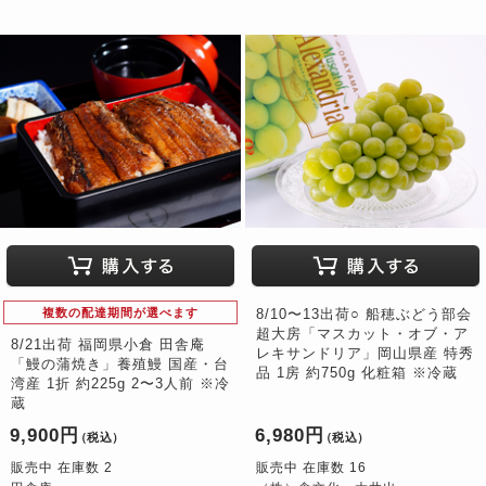
複数の配達期間が選べます
8/10〜13出荷○ 船穂ぶどう部会
超大房「マスカット・オブ・ア
8/21出荷 福岡県小倉 田舎庵
レキサンドリア」岡山県産 特秀
「鰻の蒲焼き」養殖鰻 国産・台
品 1房 約750g 化粧箱 ※冷蔵
湾産 1折 約225g 2〜3人前 ※冷
蔵
9,900円
6,980円
（税込）
（税込）
販売中 在庫数 2
販売中 在庫数 16