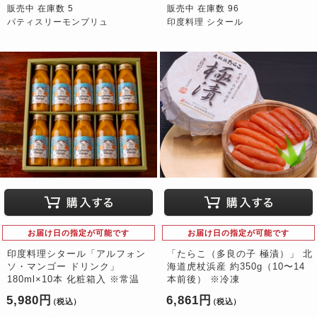
販売中 在庫数 5
販売中 在庫数 96
パティスリーモンプリュ
印度料理 シタール
お届け日の指定が可能です
お届け日の指定が可能です
印度料理シタール「アルフォン
「たらこ（多良の子 極漬）」 北
ソ・マンゴー ドリンク」
海道虎杖浜産 約350g（10〜14
180ml×10本 化粧箱入 ※常温
本前後） ※冷凍
5,980円
6,861円
（税込）
（税込）