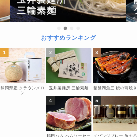
おすすめランキング
静岡県産 クラウンメロ
玉井製麺所 三輪素麺
琵琶湖魚三 鰻の蒲焼
ン
嶋田ハム ハムソーセー
メゾンジブレー 旅す