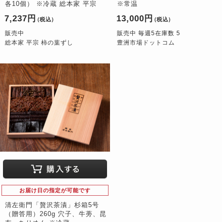
各10個） ※冷蔵 総本家 平宗
※常温
7,237円
13,000円
（税込）
（税込）
販売中
販売中 毎週5在庫数 5
総本家 平宗 柿の葉ずし
豊洲市場ドットコム
お届け日の指定が可能です
清左衛門「贅沢茶漬」杉箱5号
（贈答用）260g 穴子、牛蒡、昆