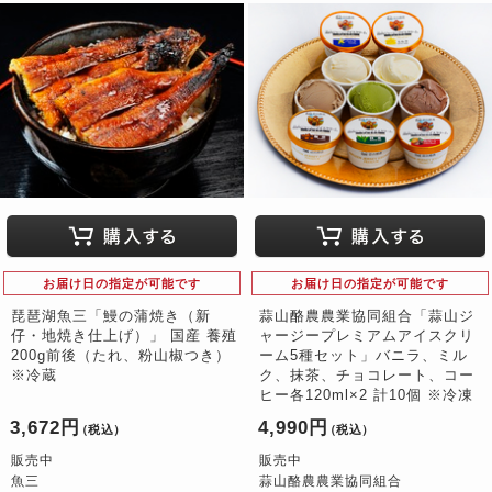
お届け日の指定が可能です
お届け日の指定が可能です
琵琶湖魚三「鰻の蒲焼き（新
蒜山酪農農業協同組合「蒜山ジ
仔・地焼き仕上げ）」 国産 養殖
ャージープレミアムアイスクリ
200g前後（たれ、粉山椒つき）
ーム5種セット」バニラ、ミル
※冷蔵
ク、抹茶、チョコレート、コー
ヒー各120ml×2 計10個 ※冷凍
3,672円
4,990円
（税込）
（税込）
販売中
販売中
魚三
蒜山酪農農業協同組合