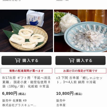
複数の配達期間が選べます
お届け日の指定が可能です
8/17出荷 ギフト用「手延べ清流
c3 下関 古串屋「鱧しゃぶセッ
素麺」 国産小麦・能登塩使用 8
ト」3〜4人前 鍋用 ※冷蔵
袋（180g／袋） 化粧箱 ※常温
6,890円
10,800円
（税込）
（税込）
販売中 在庫数 49
販売中
株式会社グラスキュー...
古串屋