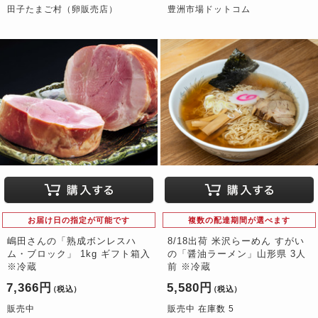
田子たまご村（卵販売店）
豊洲市場ドットコム
お届け日の指定が可能です
複数の配達期間が選べます
嶋田さんの「熟成ボンレスハ
8/18出荷 米沢らーめん すがい
ム・ブロック」 1kg ギフト箱入
の「醤油ラーメン」山形県 3人
※冷蔵
前 ※冷蔵
7,366円
5,580円
（税込）
（税込）
販売中
販売中 在庫数 5