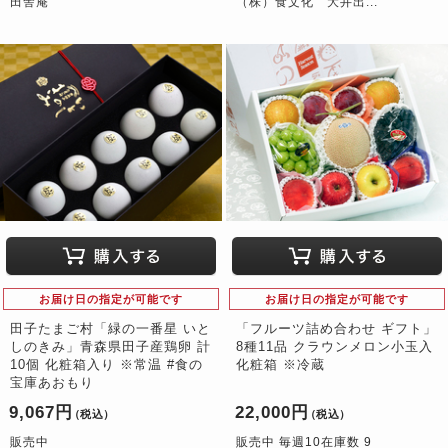
田舎庵
（株）食文化 大井出...
お届け日の指定が可能です
お届け日の指定が可能です
田子たまご村「緑の一番星 いと
「フルーツ詰め合わせ ギフト」
しのきみ」青森県田子産鶏卵 計
8種11品 クラウンメロン小玉入
10個 化粧箱入り ※常温 #食の
化粧箱 ※冷蔵
宝庫あおもり
9,067円
22,000円
（税込）
（税込）
販売中
販売中 毎週10在庫数 9