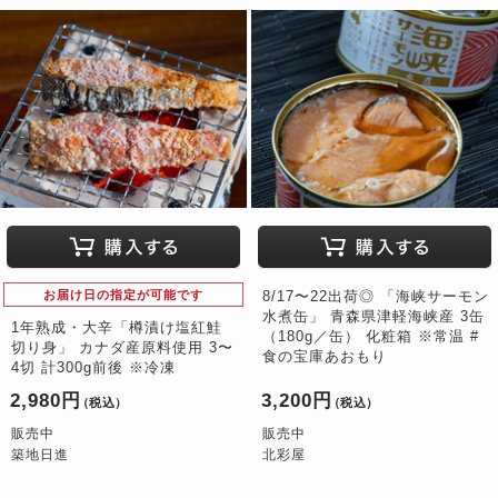
お届け日の指定が可能です
8/17〜22出荷◎ 「海峡サーモン
水煮缶」 青森県津軽海峡産 3缶
1年熟成・大辛「樽漬け塩紅鮭
（180g／缶） 化粧箱 ※常温 #
切り身」 カナダ産原料使用 3〜
食の宝庫あおもり
4切 計300g前後 ※冷凍
2,980円
3,200円
（税込）
（税込）
販売中
販売中
築地日進
北彩屋