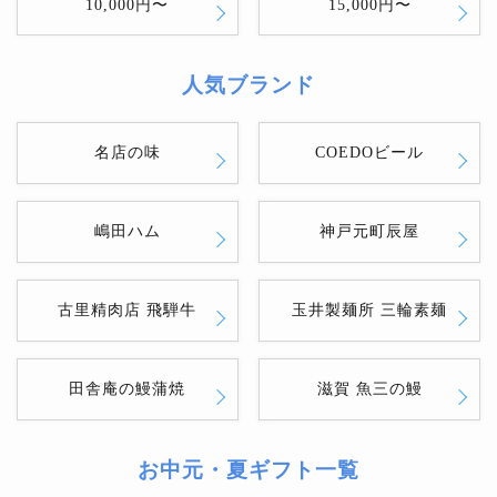
10,000円〜
15,000円〜
人気ブランド
名店の味
COEDOビール
嶋田ハム
神戸元町辰屋
古里精肉店 飛騨牛
玉井製麺所 三輪素麺
田舎庵の鰻蒲焼
滋賀 魚三の鰻
お中元・夏ギフト一覧