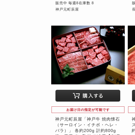
販売中 毎週8在庫数 8
神戸元町辰屋
お届け日の指定が可能です
神戸元町辰屋「神戸牛 焼肉懐石
（サーロイン・イチボ・ヘレ・
バラ）」 各約200g 計約800g