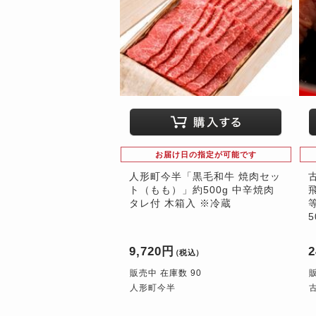
お届け日の指定が可能です
人形町今半「黒毛和牛 焼肉セッ
ト（もも）」約500g 中辛焼肉
タレ付 木箱入 ※冷蔵
5
9,720円
2
（税込）
販売中 在庫数 90
人形町今半