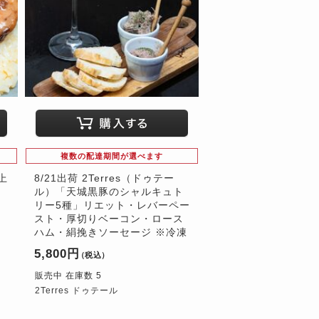
複数の配達期間が選べます
上
8/21出荷 2Terres（ドゥテー
g
ル）「天城黒豚のシャルキュト
リー5種」リエット・レバーペー
スト・厚切りベーコン・ロース
ハム・絹挽きソーセージ ※冷凍
5,800円
（税込）
販売中 在庫数 5
2Terres ドゥテール