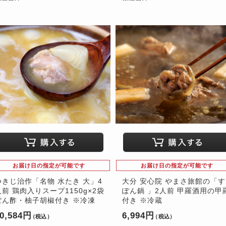
お届け日の指定が可能です
お届け日の指定が可能です
つきじ治作「名物 水たき 大」4
大分 安心院 やまさ旅館の「
人前 鶏肉入りスープ1150g×2袋
ぽん鍋 」2人前 甲羅酒用の甲
ぽん酢・柚子胡椒付き ※冷凍
付き ※冷蔵
0,584円
6,994円
（税込）
（税込）