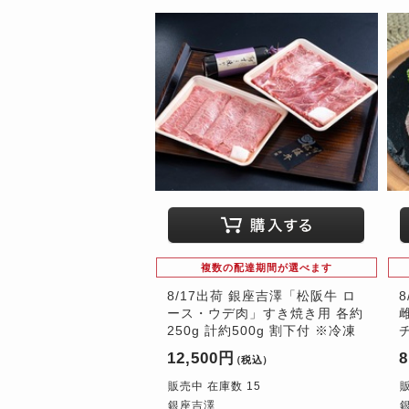
複数の配達期間が選べます
8/17出荷 銀座吉澤「松阪牛 ロ
ース・ウデ肉」すき焼き用 各約
250g 計約500g 割下付 ※冷凍
12,500円
8
（税込）
販売中 在庫数 15
銀座吉澤