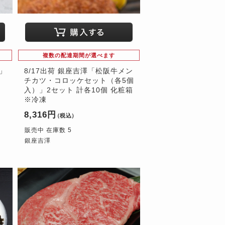
複数の配達期間が選べます
」
8/17出荷 銀座吉澤「松阪牛メン
チカツ・コロッケセット（各5個
入）」2セット 計各10個 化粧箱
※冷凍
8,316円
（税込）
販売中 在庫数 5
銀座吉澤