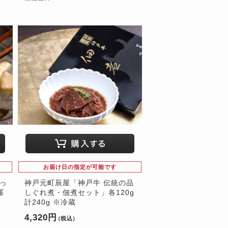
お届け日の指定が可能です
すっ
神戸元町辰屋「神戸牛 伝統の品
羅
しぐれ煮・佃煮セット」各120g
計240g ※冷蔵
4,320円
（税込）