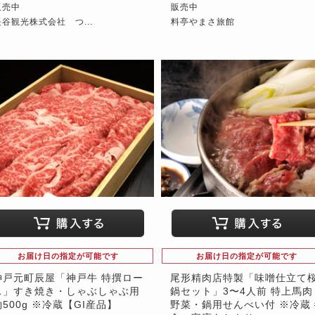
販売中
販売中
長谷観光株式会社 つ...
料亭やまさ旅館
お届け日の指定が可能です
お届け日の指定が可能です
神戸元町辰屋「神戸牛 特撰ロー
尾形精肉店特製「味噌仕立て
ス」すき焼き・しゃぶしゃぶ用
鍋セット」3〜4人前 特上馬肉
約500g ※冷蔵【GI産品】
野菜・鍋用せんべい付 ※冷蔵 