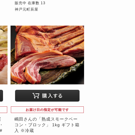
販売中 在庫数 13
神戸元町辰屋
お届け日の指定が可能です
桜
嶋田さんの「熟成スモークベー
・
コン・ブロック」 1kg ギフト箱
#
入 ※冷蔵