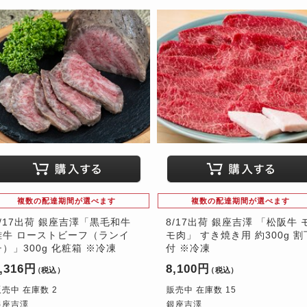
複数の配達期間が選べます
複数の配達期間が選べます
8/17出荷 銀座吉澤「黒毛和牛
8/17出荷 銀座吉澤 「松阪牛 
雌牛 ローストビーフ（ランイ
モ肉」 すき焼き用 約300g 割
チ）」300g 化粧箱 ※冷凍
付 ※冷凍
,316円
8,100円
（税込）
（税込）
販売中 在庫数 2
販売中 在庫数 15
銀座吉澤
銀座吉澤