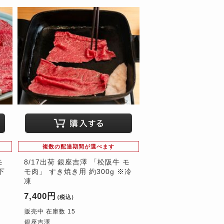
複数の配達期間が選べます
モ
8/17出荷 銀座吉澤 「松阪牛 モ
下
モ肉」 すき焼き用 約300g ※冷
凍
7,400円
（税込）
販売中 在庫数 15
銀座吉澤