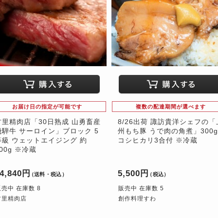
お届け日の指定が可能です
複数の配達期間が選べます
古里精肉店「30日熟成 山勇畜産
8/26出荷 諏訪貴洋シェフの「
飛騨牛 サーロイン」ブロック 5
州もち豚 うで肉の角煮」300
等級 ウェットエイジング 約
コシヒカリ3合付 ※冷蔵
00g ※冷蔵
4,840円
5,500円
（送料・税込）
（税込）
販売中 在庫数 8
販売中 在庫数 5
古里精肉店
創作料理すわ