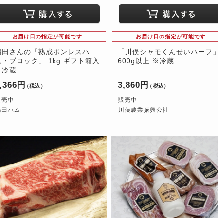
お届け日の指定が可能です
お届け日の指定が可能です
嶋田さんの「熟成ボンレスハ
「川俣シャモくんせいハーフ
ム・ブロック」 1kg ギフト箱入
600g以上 ※冷蔵
※冷蔵
,366円
3,860円
（税込）
（税込）
販売中
販売中
嶋田ハム
川俣農業振興公社