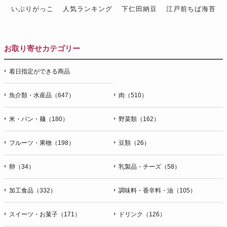
いぶりがっこ
人気ランキング
下仁田納豆
江戸前ちば海苔
スイーツ
ウニ
田舎庵の鰻
鮪
グルメギフトカタログ
名店の味
お取り寄せカテゴリー
着日指定ができる商品
魚介類・水産品（647）
肉（510）
米・パン・麺（180）
野菜類（162）
フルーツ・果物（198）
豆類（26）
卵（34）
乳製品・チーズ（58）
加工食品（332）
調味料・香辛料・油（105）
スイーツ・お菓子（171）
ドリンク（126）