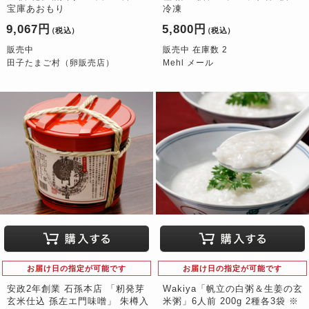
宝庫あおもり
冷凍
9,067円
5,800円
（税込）
（税込）
販売中
販売中 在庫数 2
田子たまご村（卵販売店）
Mehl メール
お届け日の指定が可能です
お届け日の指定が可能です
安政2年創業 石孫本店 「籾発芽
Wakiya「帆立の白粥＆生姜の玄
玄米仕込 孫左エ門味噌」 朱樽入
米粥」6人前 200g 2種各3袋 ※