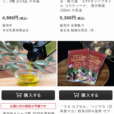
ト」9種 計13品 ※冷蔵
み・粗ろ過 「EXVオリーブオイ
ル コラティーナ」 香川県産
150ml ※常温
4,980円
5,300円
（税込）
（税込）
販売中
販売中 在庫数 9
木次乳業有限会社
食文化 船橋出荷店（常...
お届け日の指定が可能です
「マカ カプセル」 ベジマカ（日
本産マカ）粉末100％使用 サプ
瀬戸内オリーブ園 2025年度初摘