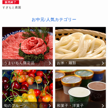
販売終了
すぎもと農園
お中元/人気カテゴリー
うまいもん限定品
お米・麺類
旬のフルーツ
和菓子・洋菓子