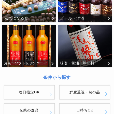
元気になる食
ビール・洋酒
味噌・醤油・調味料
お茶・ソフトドリンク
条件から探す
着日指定OK
鮮度重視・旬の品
伝統の逸品
日持ちOK