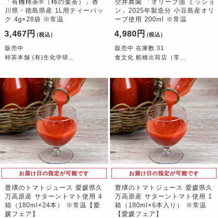
「有機柿茶®（柿の葉茶）」香
空井農園 「オリーブ油 ミッショ
川県・徳島県産 1L用ティーパッ
ン」2025年製造分 小豆島産オリ
ク 4g×28袋 ※常温
ーブ使用 200ml ※常温
3,467円
4,980円
（税込）
（税込）
販売中
販売中 在庫数 31
柿茶本舗 (有)生化学研...
食文化 船橋出荷店（常...
お届け日の指定が可能です
お届け日の指定が可能です
豊壌のトマトジュース 愛媛県久
豊壌のトマトジュース 愛媛県久
万高原産 サターントマト使用 4
万高原産 サターントマト使用 1
箱（180ml×24本） ※常温【愛
箱（180ml×6本入り） ※常温
媛フェア】
【愛媛フェア】