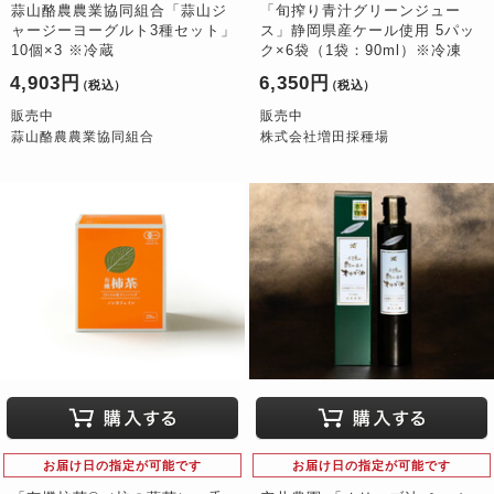
蒜山酪農農業協同組合「蒜山ジ
「旬搾り青汁グリーンジュー
ャージーヨーグルト3種セット」
ス」静岡県産ケール使用 5パッ
10個×3 ※冷蔵
ク×6袋（1袋：90ml）※冷凍
4,903円
6,350円
（税込）
（税込）
販売中
販売中
蒜山酪農農業協同組合
株式会社増田採種場
お届け日の指定が可能です
お届け日の指定が可能です