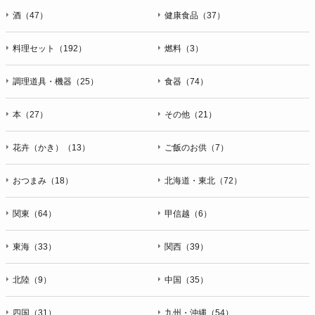
酒（47）
健康食品（37）
料理セット（192）
燃料（3）
調理道具・機器（25）
食器（74）
本（27）
その他（21）
花卉（かき）（13）
ご飯のお供（7）
おつまみ（18）
北海道・東北（72）
関東（64）
甲信越（6）
東海（33）
関西（39）
北陸（9）
中国（35）
四国（31）
九州・沖縄（54）