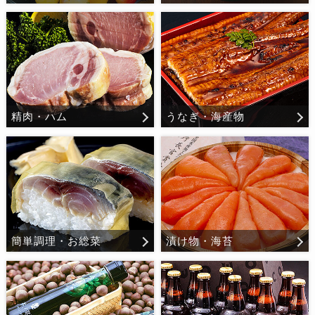
精肉・ハム
うなぎ・海産物
簡単調理・お総菜
漬け物・海苔