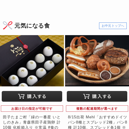
元気になる食
お中元トップへ
お届け日の指定が可能です
複数の配達期間が選べます
田子たまご村「緑の一番星 いと
8/15出荷 Mehl「おすすめドイツ
しのきみ」青森県田子産鶏卵 計
パン8種とスプレッド2種」パン8
10個 化粧箱入り ※常温 #食の
種 計10個、スプレッド各1個 ※