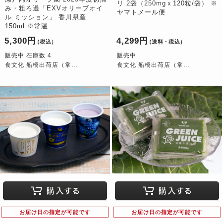
リ 2袋（250mgｘ120粒/袋） ※
み・粗ろ過「EXVオリーブオイ
ヤマトメール便
ル ミッション」 香川県産
150ml ※常温
5,300円
4,299円
（税込）
（送料・税込）
販売中 在庫数 4
販売中
食文化 船橋出荷店（常...
食文化 船橋出荷店（常...
お届け日の指定が可能です
お届け日の指定が可能です