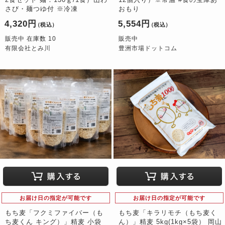
さび・麺つゆ付 ※冷凍
おもり
4,320円
5,554円
（税込）
（税込）
販売中 在庫数 10
販売中
有限会社とみ川
豊洲市場ドットコム
お届け日の指定が可能です
お届け日の指定が可能です
もち麦「フクミファイバー（も
もち麦「キラリモチ（もち麦く
ち麦くん キング）」精麦 小袋
ん）」精麦 5kg(1kg×5袋） 岡山