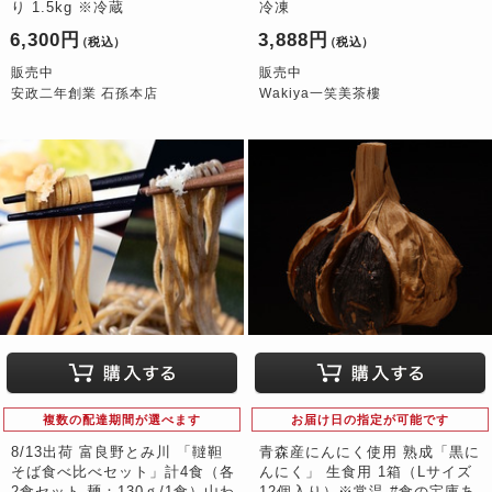
り 1.5kg ※冷蔵
冷凍
6,300円
3,888円
（税込）
（税込）
販売中
販売中
安政二年創業 石孫本店
Wakiya一笑美茶樓
複数の配達期間が選べます
お届け日の指定が可能です
8/13出荷 富良野とみ川 「韃靼
青森産にんにく使用 熟成「黒に
そば食べ比べセット」計4食（各
んにく」 生食用 1箱（Lサイズ
2食セット 麺：130ｇ/1食）山わ
12個入り）※常温 #食の宝庫あ