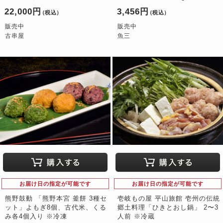
22,000円
3,456円
（税込）
（税込）
販売中
販売中
古串屋
魚三
お届け日の指定が可能です
お届け日の指定が可能です
熊野鼓動 「熊野本宮 釜餅 3種セ
壱岐もの屋 平山旅館 壱州の伝統
ット」よもぎ8個、古代米、くる
郷土料理「ひきとおし鍋」 2〜3
み各4個入り ※冷凍
人前 ※冷蔵