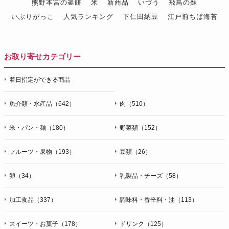
熊野本宮の釜餅
米
新商品
いづう
飛鳥の蘇
いぶりがっこ
人気ランキング
下仁田納豆
江戸前ちば海苔
スイーツ
ウニ
田舎庵の鰻
鮪
グルメギフトカタログ
名店の味
お取り寄せカテゴリー
着日指定ができる商品
魚介類・水産品（642）
肉（510）
米・パン・麺（180）
野菜類（152）
フルーツ・果物（193）
豆類（26）
卵（34）
乳製品・チーズ（58）
加工食品（337）
調味料・香辛料・油（113）
スイーツ・お菓子（178）
ドリンク（125）