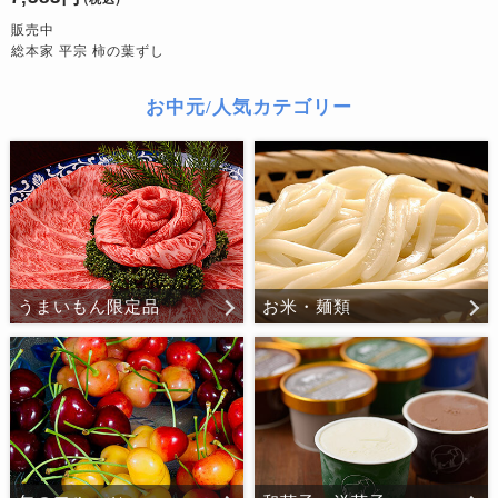
販売中
総本家 平宗 柿の葉ずし
お中元/人気カテゴリー
うまいもん限定品
お米・麺類