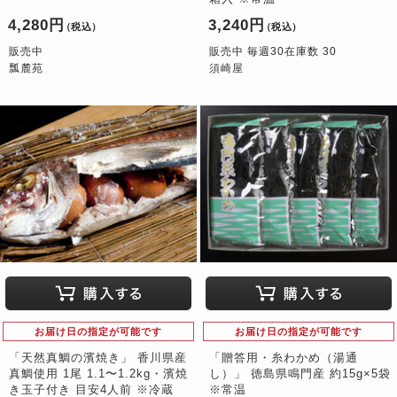
4,280円
3,240円
（税込）
（税込）
販売中
販売中 毎週30在庫数 30
瓢麓苑
須崎屋
お届け日の指定が可能です
お届け日の指定が可能です
「天然真鯛の濱焼き」 香川県産
「贈答用・糸わかめ（湯通
真鯛使用 1尾 1.1〜1.2kg・濱焼
し）」 徳島県鳴門産 約15g×5袋
き玉子付き 目安4人前 ※冷蔵
※常温