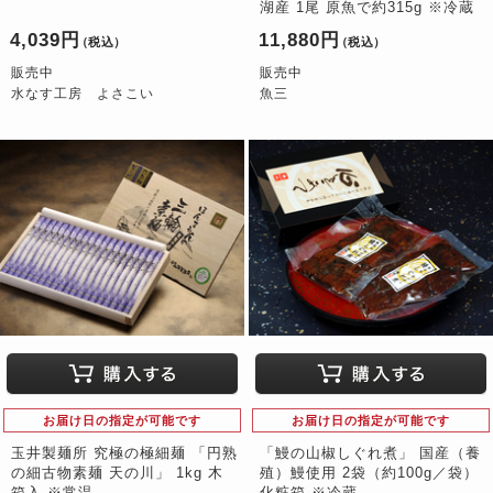
湖産 1尾 原魚で約315g ※冷蔵
4,039円
11,880円
（税込）
（税込）
販売中
販売中
水なす工房 よさこい
魚三
お届け日の指定が可能です
お届け日の指定が可能です
玉井製麺所 究極の極細麺 「円熟
「鰻の山椒しぐれ煮」 国産（養
の細古物素麺 天の川」 1kg 木
殖）鰻使用 2袋（約100g／袋）
箱入 ※常温
化粧箱 ※冷蔵