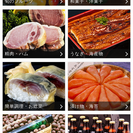
旬のフルーツ
和菓子・洋菓子
精肉・ハム
うなぎ・海産物
簡単調理・お総菜
漬け物・海苔