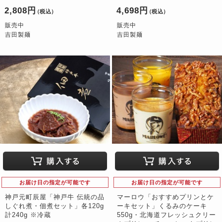
2,808円
4,698円
（税込）
（税込）
販売中
販売中
吉田製麺
吉田製麺
お届け日の指定が可能です
お届け日の指定が可能です
神戸元町辰屋「神戸牛 伝統の品
マーロウ「おすすめプリンとケ
しぐれ煮・佃煮セット」各120g
ーキセット」くるみのケーキ
計240g ※冷蔵
550g・北海道フレッシュクリー