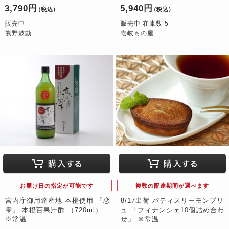
3,790円
5,940円
（税込）
（税込）
販売中
販売中 在庫数 5
熊野鼓動
壱岐もの屋
お届け日の指定が可能です
複数の配達期間が選べます
宮内庁御用達産地 本橙使用 「恋
8/17出荷 パティスリーモンプリ
雫」 本橙百果汁酢 （720ml）
ュ 「フィナンシェ10個詰め合わ
※常温
せ」 ※常温