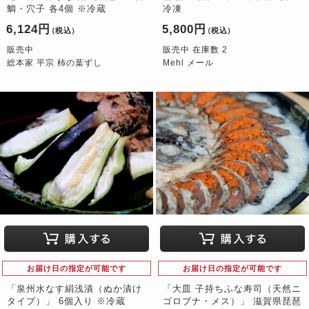
鯛・穴子 各4個 ※冷蔵
冷凍
6,124円
5,800円
（税込）
（税込）
販売中
販売中 在庫数 2
総本家 平宗 柿の葉ずし
Mehl メール
お届け日の指定が可能です
お届け日の指定が可能です
「泉州水なす絹浅漬（ぬか漬け
「大皿 子持ちふな寿司（天然ニ
タイプ）」 6個入り ※冷蔵
ゴロブナ・メス）」 滋賀県琵琶