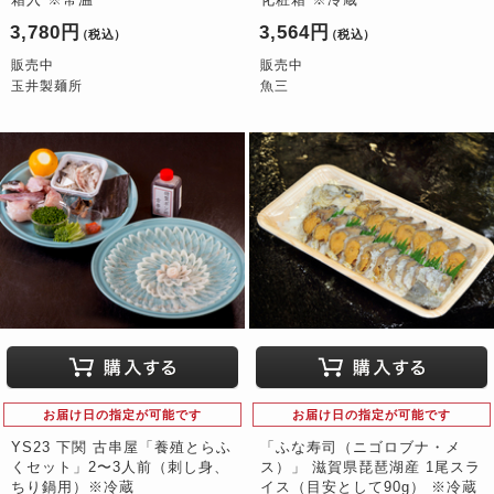
3,780円
3,564円
（税込）
（税込）
販売中
販売中
玉井製麺所
魚三
お届け日の指定が可能です
お届け日の指定が可能です
YS23 下関 古串屋「養殖とらふ
「ふな寿司（ニゴロブナ・メ
くセット」2〜3人前（刺し身、
ス）」 滋賀県琵琶湖産 1尾スラ
ちり鍋用）※冷蔵
イス（目安として90g） ※冷蔵