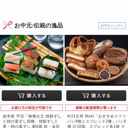
お中元/伝統の逸品
お中元トップへ
お届け日の指定が可能です
複数の配達期間が選べます
総本家 平宗「柚庵仕立 焼鯖ずし
8/21出荷 Mehl「おすすめドイツ
と柿の葉ずし四種」焼鯖ずし1
パン8種とスプレッド2種」パン8
尾・柿の葉ずし 鯖6個 鮭・金目
種 計10個、スプレッド各1個 ※