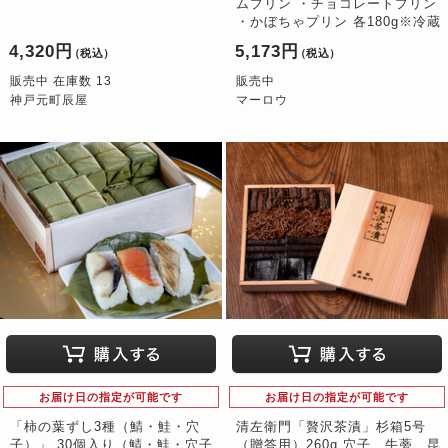
ムプリン ・チョコレートプリン
・かぼちゃプリン 各180g※冷蔵
4,320円
5,173円
（税込）
（税込）
販売中 在庫数 13
販売中
神戸元町辰屋
マーロウ
お届け日の指定が可能です
お届け日の指定が可能です
「柿の葉ずし3種（鯖・鮭・穴
清左衛門「贅沢茶漬」杉箱5号
子）」 30個入り（鯖・鮭・穴子
（贈答用）260g 穴子、牛蒡、昆