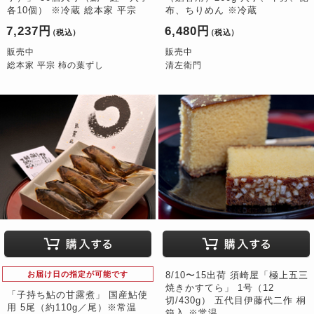
各10個） ※冷蔵 総本家 平宗
布、ちりめん ※冷蔵
7,237円
6,480円
（税込）
（税込）
販売中
販売中
総本家 平宗 柿の葉ずし
清左衛門
お届け日の指定が可能です
8/10〜15出荷 須崎屋「極上五三
焼きかすてら」 1号（12
「子持ち鮎の甘露煮」 国産鮎使
切/430g） 五代目伊藤代二作 桐
用 5尾（約110g／尾）※常温
箱入 ※常温