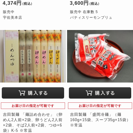
4,374円
3,600円
（税込）
（税込）
販売中
販売中 在庫数 5
宇佐美本店
パティスリーモンプリュ
お届け日の指定が可能です
お届け日の指定が可能です
吉田製麺 「麺詰め合わせ」（卵
吉田製麺 「盛岡冷麺」（麺
めん2人前×2袋、卵うどん2人前
160g×15袋、スープ35g×15袋）
×2袋、そば2人前×2袋、つゆ×6
※常温
袋）K-5 ※常温