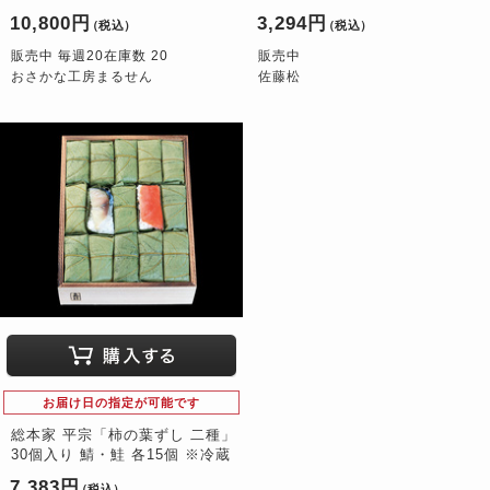
10,800円
3,294円
（税込）
（税込）
販売中 毎週20在庫数 20
販売中
おさかな工房まるせん
佐藤松
お届け日の指定が可能です
総本家 平宗「柿の葉ずし 二種」
30個入り 鯖・鮭 各15個 ※冷蔵
7,383円
（税込）