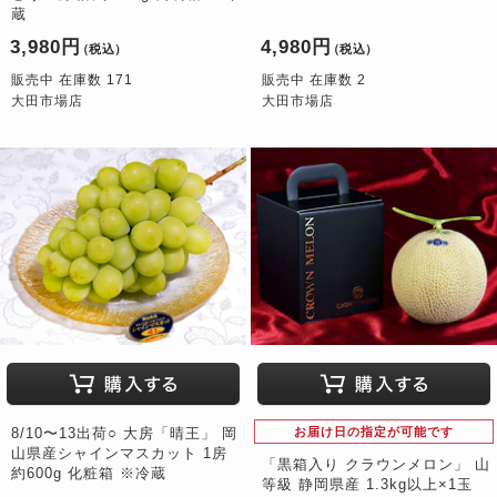
蔵
3,980円
4,980円
（税込）
（税込）
販売中 在庫数 171
販売中 在庫数 2
大田市場店
大田市場店
8/10〜13出荷○ 大房「晴王」 岡
お届け日の指定が可能です
山県産シャインマスカット 1房
「黒箱入り クラウンメロン」 山
約600g 化粧箱 ※冷蔵
等級 静岡県産 1.3kg以上×1玉