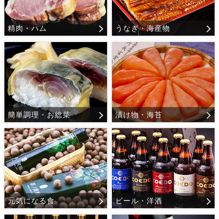
精肉・ハム
うなぎ・海産物
簡単調理・お総菜
漬け物・海苔
元気になる食
ビール・洋酒