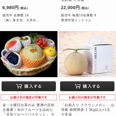
6,980円
22,000円
（税込）
（税込）
販売中 在庫数 16
販売中 毎週10在庫数 9
（株）食文化 大井出...
豊洲市場ドットコム
お届け日の指定が可能です
お届け日の指定が可能です
金・土曜日出荷のみ 豊洲の目利
「白箱入り クラウンメロン」 山
き厳選！旬のフルーツを詰めた
等級 静岡県産 1.3kg以上×1玉
「月別フルーツバスケット」 ※
※常温