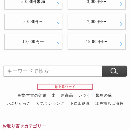
3,000円未満
3,000円〜
5,000円〜
7,000円〜
10,000円〜
15,000円〜
急上昇ワード
熊野本宮の釜餅
米
新商品
いづう
飛鳥の蘇
いぶりがっこ
人気ランキング
下仁田納豆
江戸前ちば海苔
スイーツ
ウニ
田舎庵の鰻
鮪
グルメギフトカタログ
名店の味
お取り寄せカテゴリー