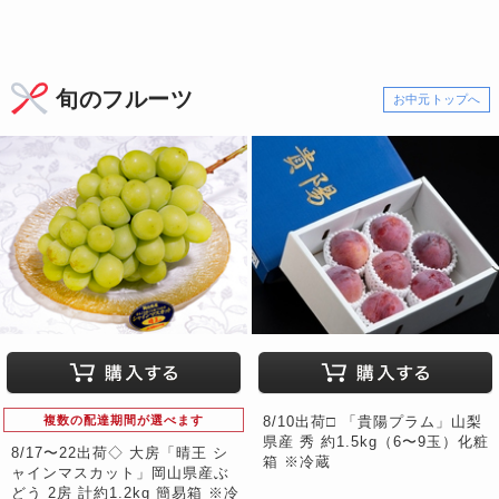
旬のフルーツ
お中元トップへ
複数の配達期間が選べます
8/10出荷□ 「貴陽プラム」山梨
県産 秀 約1.5kg（6〜9玉）化粧
8/17〜22出荷◇ 大房「晴王 シ
箱 ※冷蔵
ャインマスカット」岡山県産ぶ
どう 2房 計約1.2kg 簡易箱 ※冷