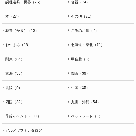
調理道具・機器（25）
食器（74）
本（27）
その他（21）
花卉（かき）（13）
ご飯のお供（7）
おつまみ（18）
北海道・東北（71）
関東（64）
甲信越（6）
東海（33）
関西（39）
北陸（9）
中国（35）
四国（32）
九州・沖縄（54）
季節イベント（111）
ペットフード（3）
グルメギフトカタログ