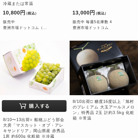
冷蔵または常温
10,800円
13,000円
（税込）
（税込）
販売中
販売中 毎週5在庫数 4
豊洲市場ドットコム（...
豊洲市場ドットコム
8/10出荷□ 糖度16度以上「旭村
のプレミアム 大玉アールスメロ
ン」特秀品 2玉 計約3.5kg 化粧
箱 ※常温
8/10〜13出荷○ 船穂ぶどう部会
大房「マスカット・オブ・アレ
キサンドリア」岡山県産 赤秀品
1房 約600g 化粧箱 ※冷蔵