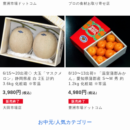
豊洲市場ドットコム
プロの食材お取り寄せ店
6/15〜20出荷◇ 大玉「マスクメ
8/10〜13出荷○ 「温室蒲郡みか
ロン」静岡県産 白 2玉 計約
ん」愛知県蒲郡産 S〜M 秀 約
3.6kg 化粧箱 ※常温
1.2kg 化粧箱 ※常温
3,980円
4,980円
（税込）
（税込）
販売終了
販売終了
大田市場店
豊洲市場ドットコム
お中元/人気カテゴリー