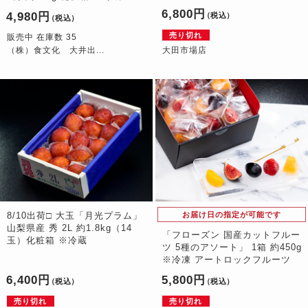
6,800円
4,980円
（税込）
（税込）
売り切れ
販売中 在庫数 35
（株）食文化 大井出...
大田市場店
8/10出荷□ 大玉「月光プラム」
お届け日の指定が可能です
山梨県産 秀 2L 約1.8kg（14
「フローズン 国産カットフルー
玉）化粧箱 ※冷蔵
ツ 5種のアソート」 1箱 約450g
※冷凍 アートロックフルーツ
6,400円
5,800円
（税込）
（税込）
売り切れ
売り切れ