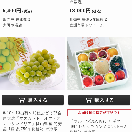
※常温
5,400円
13,000円
（税込）
（税込）
販売中 在庫数 2
販売中 毎週5在庫数 2
大田市場店
豊洲市場ドットコム
8/10〜13出荷○ 船穂ぶどう部会
お届け日の指定が可能です
超大房「マスカット・オブ・ア
「フルーツ詰め合わせ ギフト」
レキサンドリア」岡山県産 特秀
8種11品 クラウンメロン小玉入
品 1房 約750g 化粧箱 ※冷蔵
化粧箱 ※冷蔵