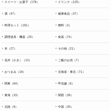
スイーツ・お菓子（178）
ドリンク（125）
酒（47）
健康食品（37）
料理セット（191）
燃料（3）
調理道具・機器（25）
食器（74）
本（27）
その他（21）
花卉（かき）（13）
ご飯のお供（7）
おつまみ（18）
北海道・東北（71）
関東（64）
甲信越（6）
東海（33）
関西（39）
北陸（9）
中国（35）