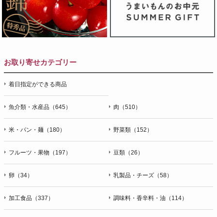
お取り寄せカテゴリー
着日指定ができる商品
魚介類・水産品（645）
肉（510）
米・パン・麺（180）
野菜類（152）
フルーツ・果物（197）
豆類（26）
卵（34）
乳製品・チーズ（58）
加工食品（337）
調味料・香辛料・油（114）