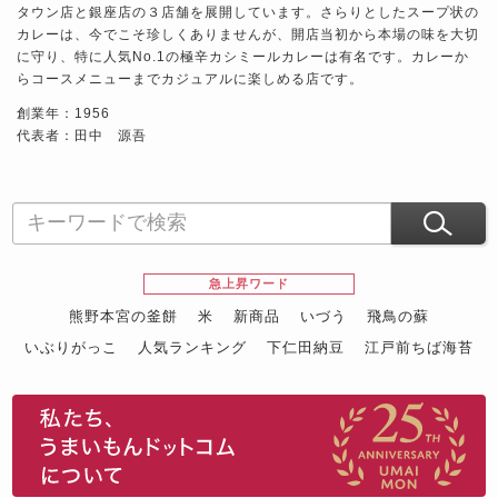
タウン店と銀座店の３店舗を展開しています。さらりとしたスープ状の
カレーは、今でこそ珍しくありませんが、開店当初から本場の味を大切
に守り、特に人気No.1の極辛カシミールカレーは有名です。カレーか
らコースメニューまでカジュアルに楽しめる店です。
創業年：1956
代表者：田中 源吾
急上昇ワード
熊野本宮の釜餅
米
新商品
いづう
飛鳥の蘇
いぶりがっこ
人気ランキング
下仁田納豆
江戸前ちば海苔
スイーツ
ウニ
田舎庵の鰻
鮪
グルメギフトカタログ
名店の味