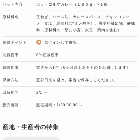
セット内容
ホットコルマカレー（１８０ｇ）×１袋
原材料名
玉ねぎ、パーム油、カレースパイス、チキンコンソ
メ、食塩、調味料(アミノ酸等）、香辛料抽出物、酸味
料（原材料の一部に小麦、大豆、鶏肉を含む）
獲得ポイント
ログインして確認
消費税率
8%軽減税率
賞味期限
製造から1年（6ヶ月以上あるものをお届けします）
保存方法
直射日光を避け、常温で保存してください。
出荷期間
2/1 ～
販売情報
販売期間：1/30 00:00 ～
産地・生産者の特集