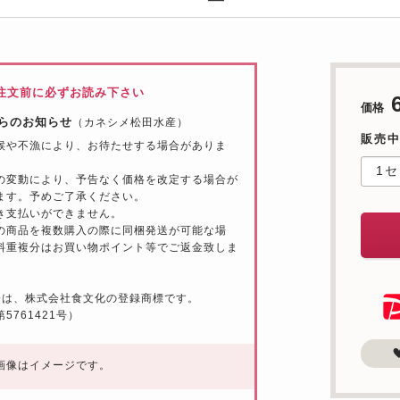
注文前に必ずお読み下さい
価格
らのお知らせ
（カネシメ松田水産）
販売
候や不漁により、お待たせする場合がありま
の変動により、予告なく価格を改定する場合が
ます。予めご了承ください。
き支払いができません。
の商品を複数購入の際に同梱発送が可能な場
料重複分はお買い物ポイント等でご返金致しま
蟹
は、株式会社食文化の登録商標です。
5761421号）
画像はイメージです。