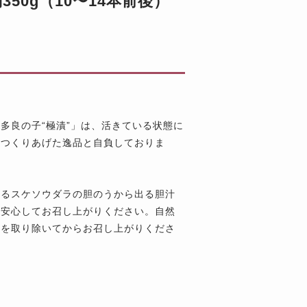
50g（10〜14本前後）
多良の子“極漬”」は、活きている状態に
ずつくりあげた逸品と自負しておりま
。
あるスケソウダラの胆のうから出る胆汁
、安心してお召し上がりください。自然
分を取り除いてからお召し上がりくださ