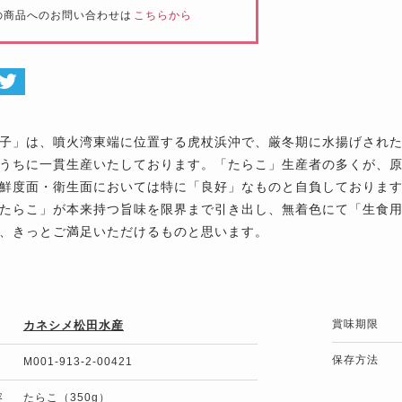
の商品へのお問い合わせは
こちらから
子」は、噴火湾東端に位置する虎杖浜沖で、厳冬期に水揚げされ
うちに一貫生産いたしております。「たらこ」生産者の多くが、
鮮度面・衛生面においては特に「良好」なものと自負しておりま
たらこ」が本来持つ旨味を限界まで引き出し、無着色にて「生食
、きっとご満足いただけるものと思います。
賞味期限
カネシメ松田水産
保存方法
M001-913-2-00421
容
たらこ（350g）