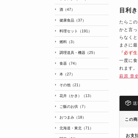
目利き
酒（47）
健康食品（37）
たらこの
かと言っ
料理セット（191）
らなくと
燃料（3）
まさに最
『必ず生
調理道具・機器（25）
一度に食
食器（74）
れます。
本（27）
萩原 章
その他（21）
花卉（かき）（13）
送
ご飯のお供（7）
おつまみ（18）
この商
北海道・東北（71）
お支