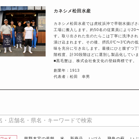
カネシメ松田水産
カネシメ松田水産では虎杖浜沖で早朝水揚げさ
工場に搬入します。約50名の従業員により20
す。取り出された生のたらこは丁寧に洗浄され
漬け込まれます。その後、摂氏0℃〜3℃内の
味を充分に引き出します。最後にひと腹ずつ丁
階程度、計30段階ほどに選別し製品化してい
■黒毛蟹は、株式会社食文化の登録商標です。（登
創業年：1913
代表者：松田 幸男
熊野本宮の釜餅
米
新商品
いづう
飛鳥の蘇
い
昇ワード