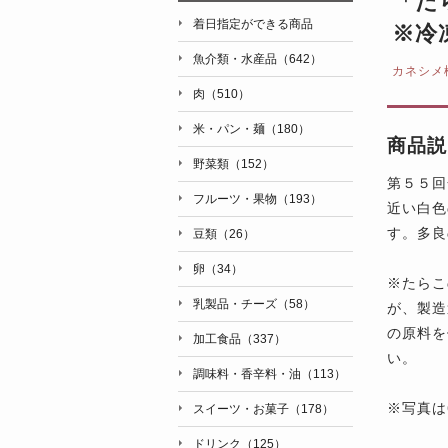
「た
着日指定ができる商品
※冷
魚介類・水産品（642）
カネシメ
肉（510）
米・パン・麺（180）
商品説
野菜類（152）
第５５回
フルーツ・果物（193）
近い白色
す。多良
豆類（26）
卵（34）
※たらこ
乳製品・チーズ（58）
が、製造
の原料を
加工食品（337）
い。
調味料・香辛料・油（113）
※写真は
スイーツ・お菓子（178）
ドリンク（125）