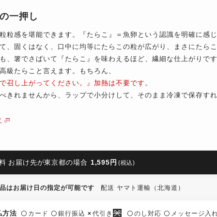
の一押し
粒粒感を堪能できます。『たらこ』＝魚卵という認識を明確に感
て、固くはなく、口中に均等にたらこの粒が広がり、まさにたら
も、箸でさばいて『たらこ』を味わえるほど、繊細な仕上がりで
高級たらこと言えます。もちろん、
で召し上がってください。』加熱は不要です。
べきれませんから、ラップで小分けして、そのまま冷凍で保存す
史
料 お届け先が東京都の場合
1,595円
(税込)
品はお届け日の指定が可能です
配送 ヤマト運輸（北海道）
払方法
カード
銀行振込
代引き
のし対応
メッセージ入
〇
〇
×
〇
〇