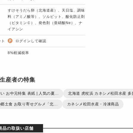
すけそうだら卵（北海道産）、天日塩、調味
料（アミノ酸等）、ソルビット、酸化防止剤
（ビタミンＣ）、発色剤（亜硝酸Ne）、ナ
イアシン
ント
ログインして確認
8%軽減税率
生産者の特集
い お中元特集 表紙 | 人気の夏...
北海道 虎杖浜 カネシメ松田水産 多
郷土食 お取り寄せグルメ「北...
カネシメ松田水産・冷凍商品
商品の取扱い店舗