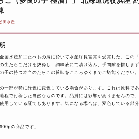
らこ（多良の子 極漬）」 北海道虎杖浜産 約3
凍
松田水産
明
全国水産加工たべもの展に於いて水産庁長官賞を受賞した、この「
の生たらこだけを抜粋し、調味液にて漬け込み、手間隙を惜しま
の子の持つ本当のたらこの旨味をこころゆくまでご堪能ください
の一部が稀に緑色に変色している場合があります。これは原料で
過程で付着した自然なものです。品質には影響がありませんので
使用している証でもあります。気になる場合は、変色している部
600gの商品です。