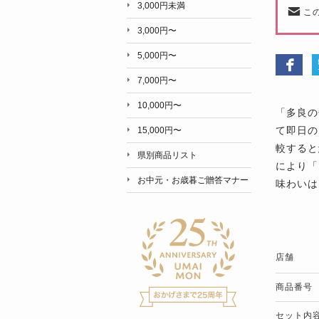
3,000円未満
こ
3,000円〜
5,000円〜
7,000円〜
10,000円〜
「多良の
て即日の
15,000円〜
較すると
県別商品リスト
により「
お中元・お歳暮ご贈答マナー
味わいは
店舗
商品番号
セット内