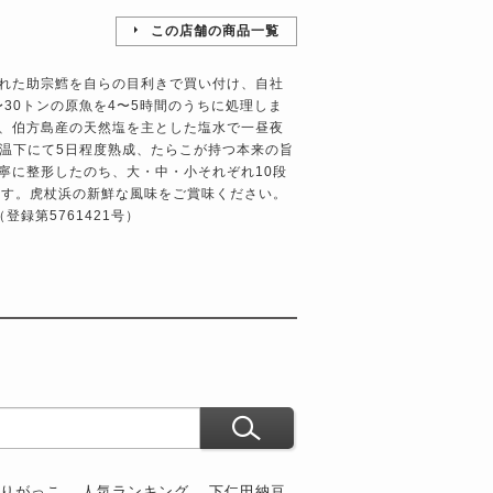
この店舗の商品一覧
れた助宗鱈を自らの目利きで買い付け、自社
〜30トンの原魚を4〜5時間のうちに処理しま
、伯方島産の天然塩を主とした塩水で一昼夜
低温下にて5日程度熟成、たらこが持つ本来の旨
寧に整形したのち、大・中・小それぞれ10段
ます。虎杖浜の新鮮な風味をご賞味ください。
録第5761421号）
ぶりがっこ
人気ランキング
下仁田納豆