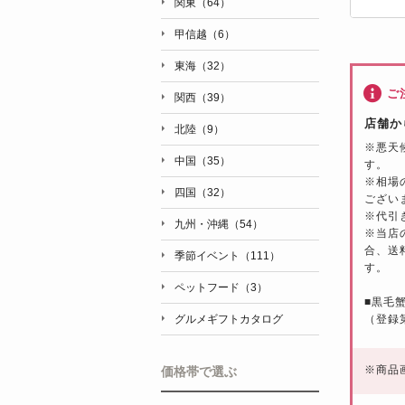
関東（64）
甲信越（6）
東海（32）
ご
関西（39）
店舗か
北陸（9）
※
悪天
中国（35）
す。
※
相場
四国（32）
ござい
※
代引
九州・沖縄（54）
※
当店
合、送
季節イベント（111）
す。
ペットフード（3）
■
黒毛
（登録第
グルメギフトカタログ
※
商品
価格帯で選ぶ