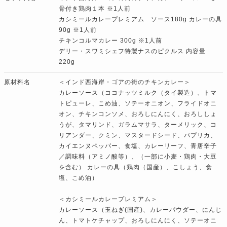
骨付き鶏肉１本 ※1人前
カシミールカレープレミアム ソース180g カレーの具
90g ※1人前
チキンコルマカレー 300g ※1人前
デリー・スワミシェフ特製ナスのピクルス 内容量
220g
原材料名
＜インド西海岸・ゴアの街のチキンカレー＞
カレーソース（ココナッツミルク（タイ製造）、トマ
トピューレ、こめ油、ソテーオニオン、フライドオニ
オン、チキンコンソメ、おろしにんにく、おろししょ
うが、タマリンド、ガラムマサラ、ターメリック、コ
リアンダー、クミン、マスタードシード、パプリカ、
カイエンヌペッパー、食塩、カレーリーフ、青唐辛子
／調味料（アミノ酸等）、（一部に小麦・鶏肉・大豆
を含む） カレーの具（鶏肉（国産）、こしょう、食
塩、こめ油）
＜カシミールカレープレミアム＞
カレーソース（玉ねぎ(国産)、カレーパウダー、にんじ
ん、トマトケチャップ、おろしにんにく、ソテーオニ