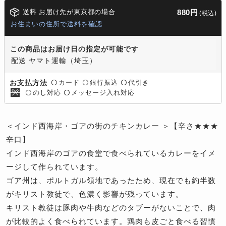
送料 お届け先が東京都の場合
880円
(税込)
お住まいの住所で送料を確認
この商品はお届け日の指定が可能です
配送 ヤマト運輸（埼玉）
カード
銀行振込
代引き
お支払方法
〇
〇
〇
のし対応
メッセージ入れ対応
〇
〇
＜インド西海岸・ゴアの街のチキンカレー ＞【辛さ★★★
辛口】
インド西海岸のゴアの食堂で食べられているカレーをイメ
ージして作られています。
ゴア州は、ポルトガル領地であったため、現在でも約半数
がキリスト教徒で、色濃く影響が残っています。
キリスト教徒は豚肉や牛肉などのタブーがないことで、肉
が比較的よく食べられています。鶏肉も皮ごと食べる習慣