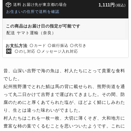
送料 お届け先が東京都の場合
1,111円
(税込)
お住まいの住所で送料を確認
この商品はお届け日の指定が可能です
配送 ヤマト運輸（奈良）
カード
銀行振込
代引き
お支払方法
〇
〇
〇
のし対応
メッセージ入れ対応
〇
〇
昔、山深い吉野で海の魚は、村人たちにとって貴重な食料
でした。
紀州熊野灘でとれた鯖は馬の背に載せられ、熊野街道を通
って丸二日かけて吉野まで運ばれてきました。その間、防
腐のためにと厚くあてられた塩が、ほどよく鯖にしみわた
り、生とは違った味わいがでました。
村人たちはこれを一枚一枚、大切に薄くそぎ、大和地方に
豊富な柿の葉でくるむことを思いついたようです。これに