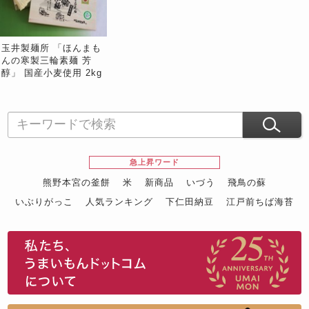
玉井製麺所 「ほんまも
んの寒製三輪素麺 芳
醇」 国産小麦使用 2kg
木箱入 ※常温
急上昇ワード
熊野本宮の釜餅
米
新商品
いづう
飛鳥の蘇
いぶりがっこ
人気ランキング
下仁田納豆
江戸前ちば海苔
スイーツ
ウニ
田舎庵の鰻
鮪
グルメギフトカタログ
名店の味