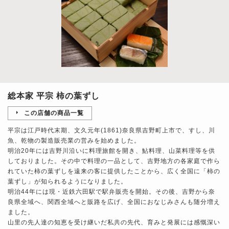
総本家 平宗 柿の葉ずし
この店舗の商品一覧
平宗は江戸時代末期、文久元年(1861)奈良県吉野町上市で、すし、川
魚、乾物の製造販売業の営みを始めました。
明治20年には吉野川沿いに料理旅館を開き、鮎料理、山菜料理等を供
しておりました。その中で料理の一品として、吉野地方の各家庭で作ら
れていた柿の葉ずしを遠来の客に提供したことから、広く全国に「柿の
葉ずし」が知られるようになりました。
明治44年には現・近鉄六田駅で駅弁販売を開始。その後、吉野から奈
良県全域へ、関西全域へと販路を広げ、全国におなじみさんも随分増え
ました。
山里の先人達の知恵を受け継いだ私共の先代、育みと発展には感慨深い