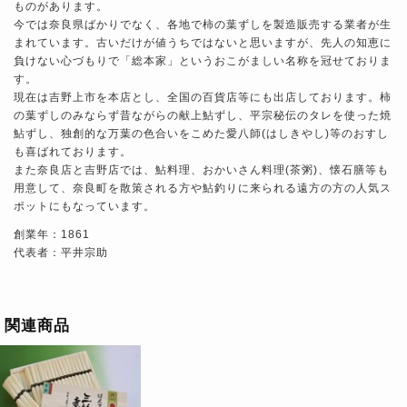
ものがあります。
今では奈良県ばかりでなく、各地で柿の葉ずしを製造販売する業者が生
まれています。古いだけが値うちではないと思いますが、先人の知恵に
負けない心づもりで「総本家」というおこがましい名称を冠せておりま
す。
現在は吉野上市を本店とし、全国の百貨店等にも出店しております。柿
の葉ずしのみならず昔ながらの献上鮎ずし、平宗秘伝のタレを使った焼
鮎ずし、独創的な万葉の色合いをこめた愛八師(はしきやし)等のおすし
も喜ばれております。
また奈良店と吉野店では、鮎料理、おかいさん料理(茶粥)、懐石膳等も
用意して、奈良町を散策される方や鮎釣りに来られる遠方の方の人気ス
ポットにもなっています。
創業年：1861
代表者：平井宗助
関連商品