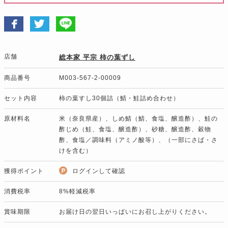
店舗
総本家 平宗 柿の葉ずし
商品番号
M003-567-2-00009
セット内容
柿の葉すし30個詰（鯖・鮭詰め合わせ）
原材料名
米（奈良県産）、しめ鯖（鯖、食塩、醸造酢）、鮭の
酢じめ（鮭、食塩、醸造酢）、砂糖、醸造酢、穀物
酢、食塩／調味料（アミノ酸等）、（一部にさば・さ
けを含む）
獲得ポイント
ログインして確認
消費税率
8%軽減税率
賞味期限
お届け日の翌日いっぱいにお召し上がりください。