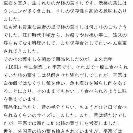
重石を置き、生まれたのが柿の葉すしです。渋柿の葉には
タンニンが多く含まれ、すしの保存性を高める意味もあり
ました。
魚も米も貴重な吉野の里で柿の葉すしは何よりのごちそう
でした。江戸時代中頃から、お祭りやお祝い事に、遠来の
客をもてなす料理として、また保存食としてたいへん重宝
されてきました。
その柿の葉すしを初めて商品化したのが、文久元年
（1861）年に創業した平宗です。それまで一般に食べられ
ていた柿の葉すしは発酵させた馴れずしでしたが、平宗は
白御飯ではなくすし飯を使い、魚も塩分を減らし酢をあて
ることにより、そのままでもおいしく食べられるように味
を整えています。
商品化に当たり、昔の半分くらい、ちょうどひと口で食べ
られるくらいのサイズにしました。また、昔は鯖だけでし
たが、平宗では新たに鮭の柿の葉すしを考案しました。
近年、外国産の柿の葉も輸入されていますが、平宗では