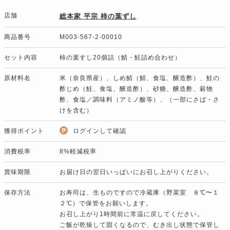
店舗
総本家 平宗 柿の葉ずし
商品番号
M003-567-2-00010
セット内容
柿の葉すし20個詰（鯖・鮭詰め合わせ）
原材料名
米（奈良県産）、しめ鯖（鯖、食塩、醸造酢）、鮭の
酢じめ（鮭、食塩、醸造酢）、砂糖、醸造酢、穀物
酢、食塩／調味料（アミノ酸等）、（一部にさば・さ
けを含む）
獲得ポイント
ログインして確認
消費税率
8%軽減税率
賞味期限
お届け日の翌日いっぱいにお召し上がりください。
保存方法
お寿司は、生ものですので冷蔵庫（野菜室 ８℃〜１
２℃）で保管をお願いします。
お召し上がり1時間前に常温に戻してください。
ご飯が乾燥して固くなるので、むき出し状態で保管し