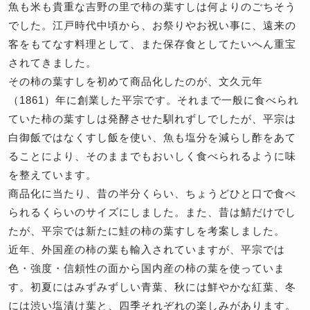
魚も米も貴重な吉野の里で柿の葉すしは何よりのごちそう
でした。江戸時代中頃から、お祭りやお祝い事に、遠来の
客をもてなす料理として、また保存食としてたいへん重宝
されてきました。
その柿の葉すしを初めて商品化したのが、文久元年
（1861）年に創業した平宗です。それまで一般に食べられ
ていた柿の葉すしは発酵させた馴れずしでしたが、平宗は
白御飯ではなくすし飯を使い、魚も塩分を減らし酢をあて
ることにより、そのままでもおいしく食べられるように味
を整えています。
商品化に当たり、昔の半分くらい、ちょうどひと口で食べ
られるくらいのサイズにしました。また、昔は鯖だけでし
たが、平宗では新たに鮭の柿の葉すしを考案しました。
近年、外国産の柿の葉も輸入されていますが、平宗では
色・強度・信頼性の面から国内産の柿の葉を使っていま
す。初夏にはみずみずしい青葉、秋には鮮やかな紅葉、冬
には渋い塩漬け葉と、四季それぞれの楽しみがあります。