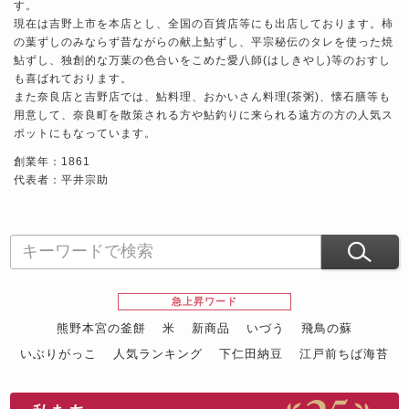
す。
現在は吉野上市を本店とし、全国の百貨店等にも出店しております。柿
の葉ずしのみならず昔ながらの献上鮎ずし、平宗秘伝のタレを使った焼
鮎ずし、独創的な万葉の色合いをこめた愛八師(はしきやし)等のおすし
も喜ばれております。
また奈良店と吉野店では、鮎料理、おかいさん料理(茶粥)、懐石膳等も
用意して、奈良町を散策される方や鮎釣りに来られる遠方の方の人気ス
ポットにもなっています。
創業年：1861
代表者：平井宗助
急上昇ワード
熊野本宮の釜餅
米
新商品
いづう
飛鳥の蘇
いぶりがっこ
人気ランキング
下仁田納豆
江戸前ちば海苔
スイーツ
ウニ
田舎庵の鰻
鮪
グルメギフトカタログ
名店の味