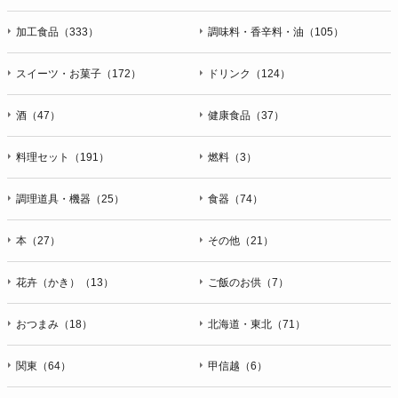
加工食品（333）
調味料・香辛料・油（105）
スイーツ・お菓子（172）
ドリンク（124）
酒（47）
健康食品（37）
料理セット（191）
燃料（3）
調理道具・機器（25）
食器（74）
本（27）
その他（21）
花卉（かき）（13）
ご飯のお供（7）
おつまみ（18）
北海道・東北（71）
関東（64）
甲信越（6）