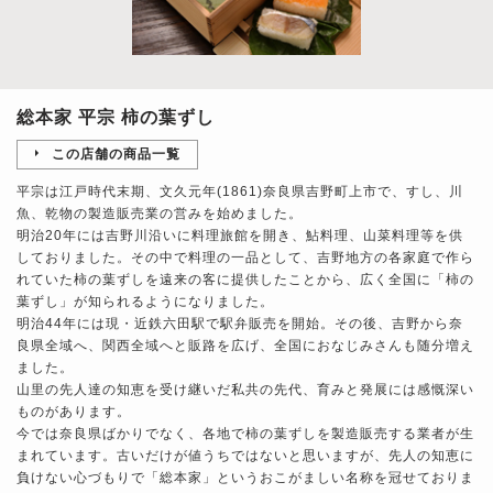
総本家 平宗 柿の葉ずし
この店舗の商品一覧
平宗は江戸時代末期、文久元年(1861)奈良県吉野町上市で、すし、川
魚、乾物の製造販売業の営みを始めました。
明治20年には吉野川沿いに料理旅館を開き、鮎料理、山菜料理等を供
しておりました。その中で料理の一品として、吉野地方の各家庭で作ら
れていた柿の葉ずしを遠来の客に提供したことから、広く全国に「柿の
葉ずし」が知られるようになりました。
明治44年には現・近鉄六田駅で駅弁販売を開始。その後、吉野から奈
良県全域へ、関西全域へと販路を広げ、全国におなじみさんも随分増え
ました。
山里の先人達の知恵を受け継いだ私共の先代、育みと発展には感慨深い
ものがあります。
今では奈良県ばかりでなく、各地で柿の葉ずしを製造販売する業者が生
まれています。古いだけが値うちではないと思いますが、先人の知恵に
負けない心づもりで「総本家」というおこがましい名称を冠せておりま