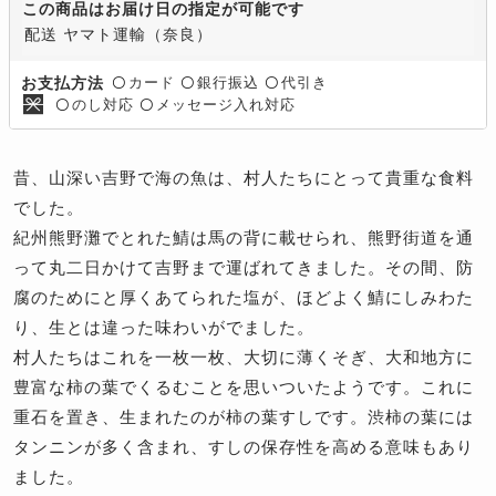
この商品はお届け日の指定が可能です
配送 ヤマト運輸（奈良）
カード
銀行振込
代引き
お支払方法
〇
〇
〇
のし対応
メッセージ入れ対応
〇
〇
昔、山深い吉野で海の魚は、村人たちにとって貴重な食料
でした。
紀州熊野灘でとれた鯖は馬の背に載せられ、熊野街道を通
って丸二日かけて吉野まで運ばれてきました。その間、防
腐のためにと厚くあてられた塩が、ほどよく鯖にしみわた
り、生とは違った味わいがでました。
村人たちはこれを一枚一枚、大切に薄くそぎ、大和地方に
豊富な柿の葉でくるむことを思いついたようです。これに
重石を置き、生まれたのが柿の葉すしです。渋柿の葉には
タンニンが多く含まれ、すしの保存性を高める意味もあり
ました。