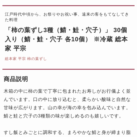
江戸時代中頃から、お祭りやお祝い事、遠来の客をもてなしてき
た料理
「柿の葉ずし3種（鯖・鮭・穴子）」 30個
入り（鯖・鮭・穴子 各10個） ※冷蔵 総本
家 平宗
総本家 平宗 柿の葉ずし
商品説明
木箱の中に柿の葉で丁寧に包まれたお寿しがお行儀よく並
んでいます。口の中に放り込むと、柔らかい酸味と自然な
甘味が広がります。山の幸が海の幸を包み込んでいます。
鯖と鮭と穴子の3種類の味が楽しめるのも嬉しいです。
すし飯とみごとに調和する、まろやかな鯖と身が締まり脂