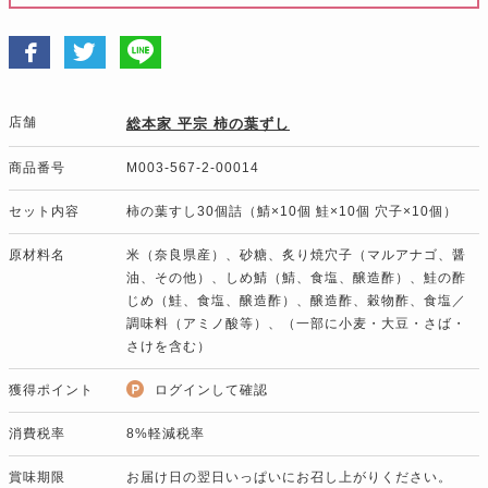
店舗
総本家 平宗 柿の葉ずし
商品番号
M003-567-2-00014
セット内容
柿の葉すし30個詰（鯖×10個 鮭×10個 穴子×10個）
原材料名
米（奈良県産）、砂糖、炙り焼穴子（マルアナゴ、醤
油、その他）、しめ鯖（鯖、食塩、醸造酢）、鮭の酢
じめ（鮭、食塩、醸造酢）、醸造酢、穀物酢、食塩／
調味料（アミノ酸等）、（一部に小麦・大豆・さば・
さけを含む）
獲得ポイント
ログインして確認
消費税率
8%軽減税率
賞味期限
お届け日の翌日いっぱいにお召し上がりください。