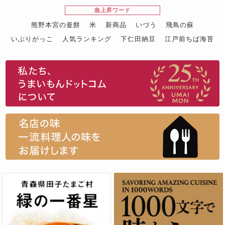
急上昇ワード
熊野本宮の釜餅
米
新商品
いづう
飛鳥の蘇
いぶりがっこ
人気ランキング
下仁田納豆
江戸前ちば海苔
スイーツ
ウニ
田舎庵の鰻
鮪
グルメギフトカタログ
名店の味