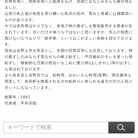
良県全域へ、関西全域へと販路を広げ、全国におなじみさんも随分増え
ました。
山里の先人達の知恵を受け継いだ私共の先代、育みと発展には感慨深い
ものがあります。
今では奈良県ばかりでなく、各地で柿の葉ずしを製造販売する業者が生
まれています。古いだけが値うちではないと思いますが、先人の知恵に
負けない心づもりで「総本家」というおこがましい名称を冠せておりま
す。
現在は吉野上市を本店とし、全国の百貨店等にも出店しております。柿
の葉ずしのみならず昔ながらの献上鮎ずし、平宗秘伝のタレを使った焼
鮎ずし、独創的な万葉の色合いをこめた愛八師(はしきやし)等のおすし
も喜ばれております。
また奈良店と吉野店では、鮎料理、おかいさん料理(茶粥)、懐石膳等も
用意して、奈良町を散策される方や鮎釣りに来られる遠方の方の人気ス
ポットにもなっています。
創業年：1861
代表者：平井宗助