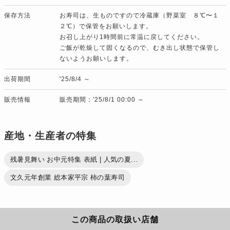
保存方法
お寿司は、生ものですので冷蔵庫（野菜室 ８℃〜１
２℃）で保管をお願いします。
お召し上がり1時間前に常温に戻してください。
ご飯が乾燥して固くなるので、むき出し状態で保管し
ないようお願いします。
出荷期間
'25/8/4 ～
販売情報
販売期間：'25/8/1 00:00 ～
産地・生産者の特集
残暑見舞い お中元特集 表紙 | 人気の夏...
文久元年創業 総本家平宗 柿の葉寿司
この商品の取扱い店舗